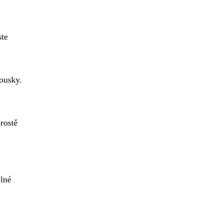
ste
ousky.
prostě
elné