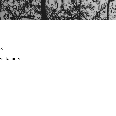
23
ové kamery