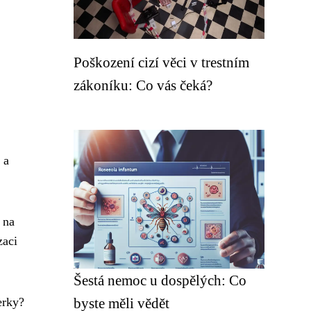
Poškození cizí věci v trestním
zákoníku: Co vás čeká?
 a
 na
zaci
Šestá nemoc u dospělých: Co
erky?
byste měli vědět