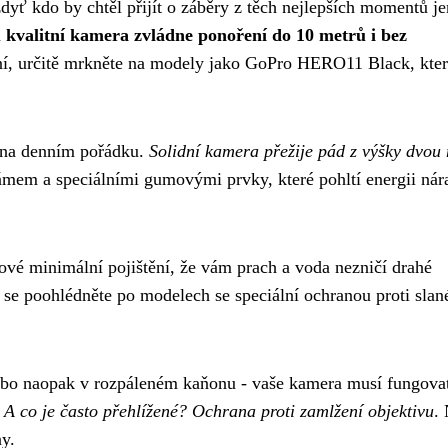
yť kdo by chtěl přijít o záběry z těch nejlepších momentů je
kvalitní kamera zvládne ponoření do 10 metrů i bez
pění, určitě mrkněte na modely jako GoPro HERO11 Black, kter
h na denním pořádku.
Solidní kamera přežije pád z výšky dvou
rámem a speciálními gumovými prvky, které pohltí energii nár
akové minimální pojištění, že vám prach a voda nezničí drahé
ě se poohlédněte po modelech se speciální ochranou proti slan
 nebo naopak v rozpáleném kaňonu - vaše kamera musí fungova
.
A co je často přehlížené? Ochrana proti zamlžení objektivu
.
ny.