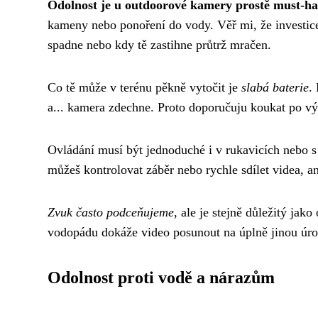
Odolnost je u outdoorové kamery prostě must-h
kameny nebo ponoření do vody. Věř mi, že investice 
spadne nebo kdy tě zastihne průtrž mračen.
Co tě může v terénu pěkně vytočit je
slabá baterie
.
a... kamera zdechne. Proto doporučuju koukat po výd
Ovládání musí být jednoduché i v rukavicích nebo 
můžeš kontrolovat záběr nebo rychle sdílet videa, a
Zvuk často podceňujeme
, ale je stejně důležitý ja
vodopádu dokáže video posunout na úplně jinou úro
Odolnost proti vodě a nárazům