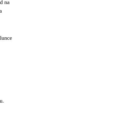
ád na
a
slunce
u.