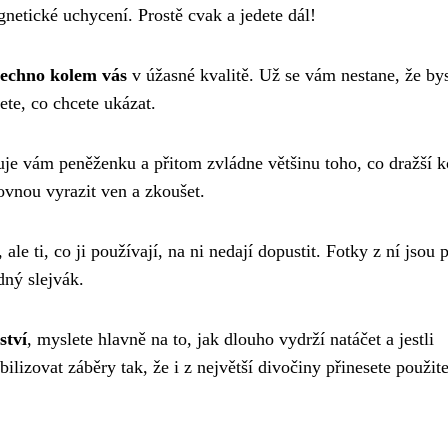
netické uchycení. Prostě cvak a jedete dál!
šechno kolem vás
v úžasné kvalitě. Už se vám nestane, že by
ete, co chcete ukázat.
je vám peněženku a přitom zvládne většinu toho, co dražší k
ovnou vyrazit ven a zkoušet.
le ti, co ji používají, na ni nedají dopustit. Fotky z ní jsou 
dný slejvák.
ství
, myslete hlavně na to, jak dlouho vydrží natáčet a jestli
lizovat záběry tak, že i z největší divočiny přinesete použit