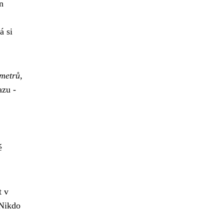
n
á si
 metrů,
azu -
é
t v
 Nikdo