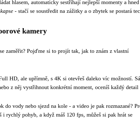
ádat hlasem, automaticky sestříhají nejlepší momenty a hned
 kapse
- stačí se soustředit na zážitky a o zbytek se postará te
doorové kamery
e zaměřit? Pojďme si to projít tak, jak to znám z vlastní
ull HD, ale upřímně, s 4K si otevřeš daleko víc možností. S
 nebo z něj vystřihnout konkrétní moment, oceníš každý detail 
kok do vody nebo sjezd na kole - a video je pak rozmazané? Pr
íš i rychlý pohyb, a když máš 120 fps, můžeš si pak hrát se