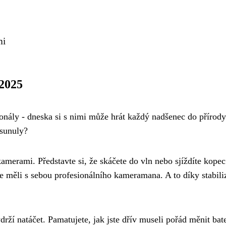
mi
 2025
nály - dneska si s nimi může hrát každý nadšenec do přírody
osunuly?
amerami. Představte si, že skáčete do vln nebo sjíždíte kopec
ste měli s sebou profesionálního kameramana. A to díky stabili
rží natáčet. Pamatujete, jak jste dřív museli pořád měnit bat