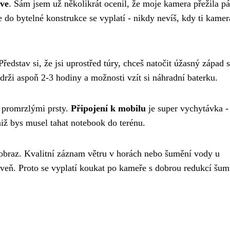
ave
. Sám jsem už několikrát ocenil, že moje kamera přežila p
do bytelné konstrukce se vyplatí - nikdy nevíš, kdy ti kamer
 Představ si, že jsi uprostřed túry, chceš natočit úžasný západ 
rži aspoň 2-3 hodiny a možnosti vzít si náhradní baterku.
s promrzlými prsty.
Připojení k mobilu
je super vychytávka -
niž bys musel tahat notebook do terénu.
ko obraz. Kvalitní záznam větru v horách nebo šumění vody u
veň. Proto se vyplatí koukat po kameře s dobrou redukcí šum