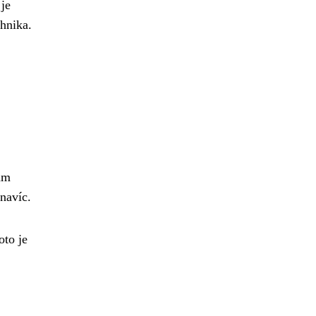
 je
chnika.
ám
navíc.
oto je