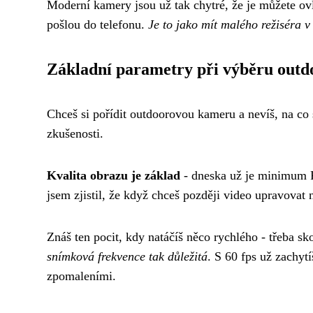
Moderní kamery jsou už tak chytré, že je můžete ovl
pošlou do telefonu.
Je to jako mít malého režiséra v
Základní parametry při výběru out
Chceš si pořídit outdoorovou kameru a nevíš, na co s
zkušenosti.
Kvalita obrazu je základ
- dneska už je minimum F
jsem zjistil, že když chceš později video upravovat
Znáš ten pocit, kdy natáčíš něco rychlého - třeba s
snímková frekvence tak důležitá
. S 60 fps už zachyt
zpomaleními.