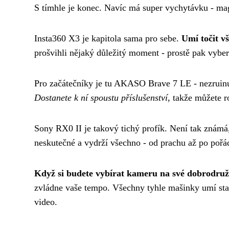
S tímhle je konec. Navíc má super vychytávku - mag
Insta360 X3 je kapitola sama pro sebe.
Umí točit v
prošvihli nějaký důležitý moment - prostě pak vyber
Pro začátečníky je tu AKASO Brave 7 LE - nezruinu
Dostanete k ní spoustu příslušenství
, takže můžete r
Sony RX0 II je takový tichý profík. Není tak známá, a
neskutečné a vydrží všechno - od prachu až po pořá
Když si budete vybírat kameru na své dobrodruž
zvládne vaše tempo. Všechny tyhle mašinky umí stabi
video.