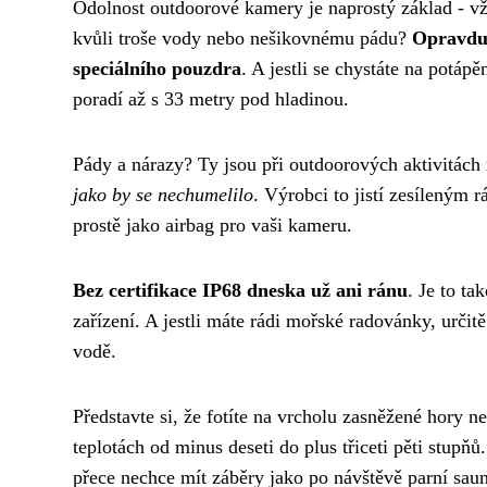
Odolnost outdoorové kamery je naprostý základ - vžd
kvůli troše vody nebo nešikovnému pádu?
Opravdu 
speciálního pouzdra
. A jestli se chystáte na potá
poradí až s 33 metry pod hladinou.
Pády a nárazy? Ty jsou při outdoorových aktivitác
jako by se nechumelilo
. Výrobci to jistí zesíleným 
prostě jako airbag pro vaši kameru.
Bez certifikace IP68 dneska už ani ránu
. Je to t
zařízení. A jestli máte rádi mořské radovánky, určit
vodě.
Představte si, že fotíte na vrcholu zasněžené hory
teplotách od minus deseti do plus třiceti pěti stupňů
přece nechce mít záběry jako po návštěvě parní sau