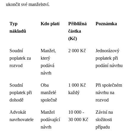
ukončit své manželství.
Typ
Kdo platí
Přibližná
Poznámka
nákladů
částka
(Kč)
Soudní
Manžel,
2 000 Kč
Jednorázový
poplatek za
který
poplatek při
rozvod
podává
podání návrhu
návrh
Soudní
Oba
1 000 Kč
Při společném
poplatek při
manželé
každý
návrhu na
dohodě
společně
rozvod
Advokát
Manžel
10 000 -
Závisí na
navrhovatele
podávající
30 000 Kč
složitosti
návrh
případu