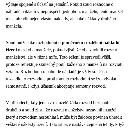
výdaje spojené s účastí na jednání. Pokud soud rozhodne o
náhradě nákladů v neprospěch jednoho z manželů, tento manžel
musí uhradit nejen vlastní náklady, ale také náklady druhého
manžela.
Soud může také rozhodnout o
poměrném rozdělení nákladů
řízení
mezi oba manžele, pokud zjistí, že oba zavinili rozvrat
manželství, ale v různé míře. Toto řešení je spravedlivější,
protože reflektuje skutečný podíl každého z manželů na rozvratu
vztahu. Rozhodnutí o náhradě nákladů je vždy součástí
rozsudku o rozvodu a proti tomuto rozhodnutí se lze odvolat
samostatně, i když účastník akceptuje samotný rozvod.
V případech, kdy jeden z manželů žádá rozvod bez souhlasu
druhého a soud zjistí, že rozvrat manželství nezavinil manžel,
který s rozvodem nesouhlasí, může být žalobce povinen uhradit
veškeré náklady řízení. Tato situace nastává zejména tehdy, když