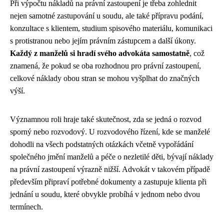
Při výpočtu nákladů na právní zastoupení je třeba zohlednit
nejen samotné zastupování u soudu, ale také přípravu podání,
konzultace s klientem, studium spisového materiálu, komunikaci
s protistranou nebo jejím právním zástupcem a další úkony.
Každý z manželů si hradí svého advokáta samostatně
, což
znamená, že pokud se oba rozhodnou pro právní zastoupení,
celkové náklady obou stran se mohou vyšplhat do značných
výší.
Významnou roli hraje také skutečnost, zda se jedná o rozvod
sporný nebo rozvodový. U rozvodového řízení, kde se manželé
dohodli na všech podstatných otázkách včetně vypořádání
společného jmění manželů a péče o nezletilé děti, bývají náklady
na právní zastoupení výrazně nižší. Advokát v takovém případě
především připraví potřebné dokumenty a zastupuje klienta při
jednání u soudu, které obvykle probíhá v jednom nebo dvou
termínech.