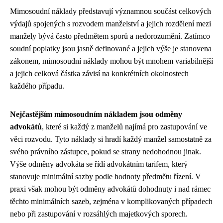
Mimosoudní náklady představují významnou součást celkových
výdajů spojených s rozvodem manželství a jejich rozdělení mezi
manžely bývá často předmětem sporů a nedorozumění. Zatímco
soudní poplatky jsou jasně definované a jejich výše je stanovena
zákonem, mimosoudní náklady mohou být mnohem variabilnější
a jejich celková částka závisí na konkrétních okolnostech
každého případu.
Nejčastějším mimosoudním nákladem jsou odměny
advokátů
, které si každý z manželů najímá pro zastupování ve
věci rozvodu. Tyto náklady si hradí každý manžel samostatně za
svého právního zástupce, pokud se strany nedohodnou jinak.
Výše odměny advokáta se řídí advokátním tarifem, který
stanovuje minimální sazby podle hodnoty předmětu řízení. V
praxi však mohou být odměny advokátů dohodnuty i nad rámec
těchto minimálních sazeb, zejména v komplikovaných případech
nebo při zastupování v rozsáhlých majetkových sporech.