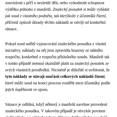
souvislosti s péčí o nezletilé děti, nebo vyhodnotit schopnost
výdělku jednoho z manželů.
Znalecký posudek si může vyžádat
jak soud z vlastního podnětu, tak kterýkoliv z účastníků řízení
,
přičemž způsob úhrady těchto nákladů se odvíjí od konkrétní
situace.
Pokud soud nařídí vypracování znaleckého posudku z vlastní
iniciativy, náklady na něj jsou zpravidla hrazeny ze státního
rozpočtu, konkrétně z rozpočtu příslušného soudu. Manželé tak
v tomto případě nemusí okamžitě platit za znalecký posudek ze
svých vlastních prostředků. Nicméně je důležité si uvědomit, že
tyto náklady se stávají součástí celkových nákladů řízení
,
které může soud na konci procesu rozdělit mezi účastníky podle
jejich úspěšnosti ve sporu.
Situace je odlišná, když některý z manželů navrhne provedení
znaleckého posudku. V takovém případě je obvykle povinen