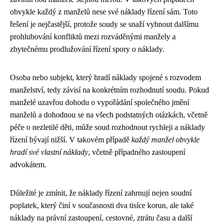
obvykle každý z manželů nese své náklady řízení sám. Toto
řešení je nejčastější, protože soudy se snaží vyhnout dalšímu
prohlubování konfliktů mezi rozváděnými manžely a
zbytečnému prodlužování řízení spory o náklady.
Osoba nebo subjekt, který hradí náklady spojené s rozvodem
manželství, tedy závisí na konkrétním rozhodnutí soudu. Pokud
manželé uzavřou dohodu o vypořádání společného jmění
manželů a dohodnou se na všech podstatných otázkách, včetně
péče o nezletilé děti, může soud rozhodnout rychleji a náklady
řízení bývají nižší. V takovém případě
každý manžel obvykle
hradí své vlastní náklady
, včetně případného zastoupení
advokátem.
Důležité je zmínit, že náklady řízení zahrnují nejen soudní
poplatek, který činí v současnosti dva tisíce korun, ale také
náklady na právní zastoupení, cestovné, ztrátu času a další