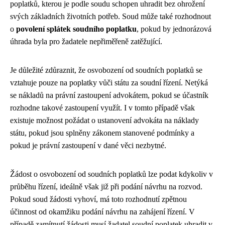
poplatků, kterou je podle soudu schopen uhradit bez ohrožení
svých základních životních potřeb. Soud může také rozhodnout
o
povolení splátek soudního poplatku
, pokud by jednorázová
úhrada byla pro žadatele nepřiměřeně zatěžující.
Je důležité zdůraznit, že osvobození od soudních poplatků se
vztahuje pouze na poplatky vůči státu za soudní řízení. Netýká
se nákladů na právní zastoupení advokátem, pokud se účastník
rozhodne takové zastoupení využít. I v tomto případě však
existuje možnost požádat o ustanovení advokáta na náklady
státu, pokud jsou splněny zákonem stanovené podmínky a
pokud je právní zastoupení v dané věci nezbytné.
Žádost o osvobození od soudních poplatků lze podat kdykoliv v
průběhu řízení, ideálně však již při podání návrhu na rozvod.
Pokud soud žádosti vyhoví, má toto rozhodnutí zpětnou
účinnost od okamžiku podání návrhu na zahájení řízení. V
případě zamítnutí žádosti musí žadatel soudní poplatek uhradit v