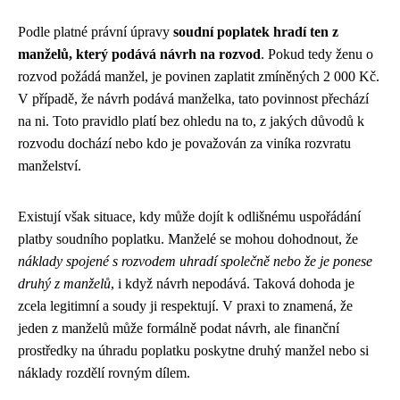
Podle platné právní úpravy
soudní poplatek hradí ten z
manželů, který podává návrh na rozvod
. Pokud tedy ženu o
rozvod požádá manžel, je povinen zaplatit zmíněných 2 000 Kč.
V případě, že návrh podává manželka, tato povinnost přechází
na ni. Toto pravidlo platí bez ohledu na to, z jakých důvodů k
rozvodu dochází nebo kdo je považován za viníka rozvratu
manželství.
Existují však situace, kdy může dojít k odlišnému uspořádání
platby soudního poplatku. Manželé se mohou dohodnout, že
náklady spojené s rozvodem uhradí společně nebo že je ponese
druhý z manželů
, i když návrh nepodává. Taková dohoda je
zcela legitimní a soudy ji respektují. V praxi to znamená, že
jeden z manželů může formálně podat návrh, ale finanční
prostředky na úhradu poplatku poskytne druhý manžel nebo si
náklady rozdělí rovným dílem.