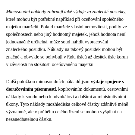
Mimosoudní náklady zahrnují také výdaje za znalecké posudky
,
které mohou být potřebné například při oceňování společného
majetku manželů. Pokud manželé vlastní nemovitosti, podíly ve
společnostech nebo jiný hodnotný majetek, jehož hodnota není
jednoznačně určitelná, může soud nařídit vypracování
znaleckého posudku. Náklady na takový posudek mohou být
značné a obvykle se pohybují v řádu tisíců až desítek tisíc korun
v závislosti na složitosti oceňovaného majetku.
Další položkou mimosoudních nákladů jsou
výdaje spojené s
doručováním písemností
, kopírováním dokumentů, cestovními
náklady k soudu nebo k advokátovi a dalšími administrativními
úkony. Tyto náklady mozhlediska celkové částky zdánlivě méně
významné, ale v průběhu celého řízení se mohou vyšplhat na
nezanedbatelnou částku.