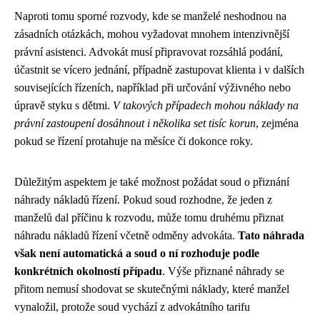
Naproti tomu sporné rozvody, kde se manželé neshodnou na
zásadních otázkách, mohou vyžadovat mnohem intenzivnější
právní asistenci. Advokát musí připravovat rozsáhlá podání,
účastnit se vícero jednání, případně zastupovat klienta i v dalších
souvisejících řízeních, například při určování výživného nebo
úpravě styku s dětmi.
V takových případech mohou náklady na
právní zastoupení dosáhnout i několika set tisíc korun
, zejména
pokud se řízení protahuje na měsíce či dokonce roky.
Důležitým aspektem je také možnost požádat soud o přiznání
náhrady nákladů řízení. Pokud soud rozhodne, že jeden z
manželů dal příčinu k rozvodu, může tomu druhému přiznat
náhradu nákladů řízení včetně odměny advokáta.
Tato náhrada
však není automatická a soud o ní rozhoduje podle
konkrétních okolností případu
. Výše přiznané náhrady se
přitom nemusí shodovat se skutečnými náklady, které manžel
vynaložil, protože soud vychází z advokátního tarifu