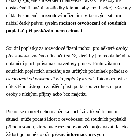
náklady spojené s rozvodem manželství, avšak ne každý má
dostatečné finanční prostředky k tomu, aby mohl pokrýt všechny
náklady spojené s rozvodovým řízením. V takových situacích
nabízí český právní systém
možnost osvobození od soudních
poplatků při prokázání nemajetnosti
.
Soudní poplatky za rozvodové řízení mohou pro některé osoby
představovat značnou finanční zátěž, která by jim mohla bránit v
uplatnění jejich práva na spravedlivý proces. Proto zákon o
soudních poplatcích umožňuje za určitých podmínek požádat o
osvobození od povinnosti tyto poplatky hradit
. Tato možnost je
důležitým nástrojem zajištění přístupu ke spravedlnosti i pro
osoby s nízkými příjmy nebo bez majetku.
Pokud se manžel nebo manželka nachází v tíživé finanční
situaci, může podat žádost o osvobození od soudních poplatků
přímo u soudu, který bude rozvodovou věc projednávat. K této
žádosti je nutné doložit
přesné informace o svých