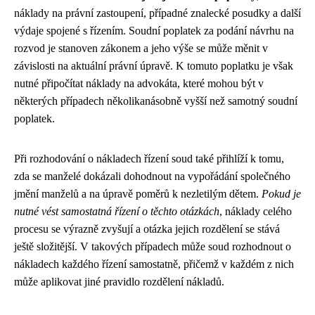
náklady na právní zastoupení, případné znalecké posudky a další
výdaje spojené s řízením. Soudní poplatek za podání návrhu na
rozvod je stanoven zákonem a jeho výše se může měnit v
závislosti na aktuální právní úpravě. K tomuto poplatku je však
nutné připočítat náklady na advokáta, které mohou být v
některých případech několikanásobně vyšší než samotný soudní
poplatek.
Při rozhodování o nákladech řízení soud také přihlíží k tomu,
zda se manželé dokázali dohodnout na vypořádání společného
jmění manželů a na úpravě poměrů k nezletilým dětem.
Pokud je
nutné vést samostatná řízení o těchto otázkách
, náklady celého
procesu se výrazně zvyšují a otázka jejich rozdělení se stává
ještě složitější. V takových případech může soud rozhodnout o
nákladech každého řízení samostatně, přičemž v každém z nich
může aplikovat jiné pravidlo rozdělení nákladů.