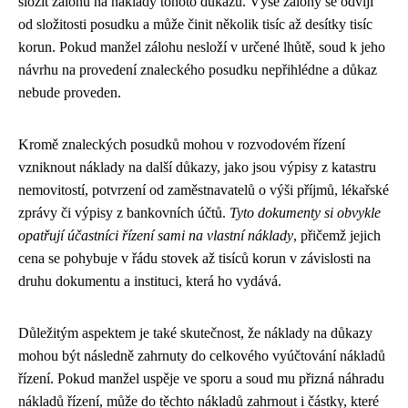
složit zálohu na náklady tohoto důkazu. Výše zálohy se odvíjí
od složitosti posudku a může činit několik tisíc až desítky tisíc
korun. Pokud manžel zálohu nesloží v určené lhůtě, soud k jeho
návrhu na provedení znaleckého posudku nepřihlédne a důkaz
nebude proveden.
Kromě znaleckých posudků mohou v rozvodovém řízení
vzniknout náklady na další důkazy, jako jsou výpisy z katastru
nemovitostí, potvrzení od zaměstnavatelů o výši příjmů, lékařské
zprávy či výpisy z bankovních účtů.
Tyto dokumenty si obvykle
opatřují účastníci řízení sami na vlastní náklady
, přičemž jejich
cena se pohybuje v řádu stovek až tisíců korun v závislosti na
druhu dokumentu a instituci, která ho vydává.
Důležitým aspektem je také skutečnost, že náklady na důkazy
mohou být následně zahrnuty do celkového vyúčtování nákladů
řízení. Pokud manžel uspěje ve sporu a soud mu přizná náhradu
nákladů řízení, může do těchto nákladů zahrnout i částky, které