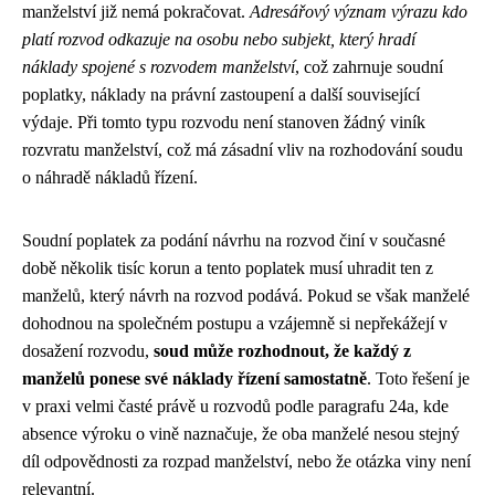
manželství již nemá pokračovat.
Adresářový význam výrazu kdo
platí rozvod odkazuje na osobu nebo subjekt, který hradí
náklady spojené s rozvodem manželství
, což zahrnuje soudní
poplatky, náklady na právní zastoupení a další související
výdaje. Při tomto typu rozvodu není stanoven žádný viník
rozvratu manželství, což má zásadní vliv na rozhodování soudu
o náhradě nákladů řízení.
Soudní poplatek za podání návrhu na rozvod činí v současné
době několik tisíc korun a tento poplatek musí uhradit ten z
manželů, který návrh na rozvod podává. Pokud se však manželé
dohodnou na společném postupu a vzájemně si nepřekážejí v
dosažení rozvodu,
soud může rozhodnout, že každý z
manželů ponese své náklady řízení samostatně
. Toto řešení je
v praxi velmi časté právě u rozvodů podle paragrafu 24a, kde
absence výroku o vině naznačuje, že oba manželé nesou stejný
díl odpovědnosti za rozpad manželství, nebo že otázka viny není
relevantní.