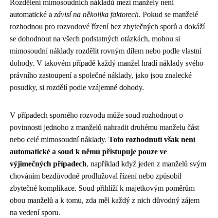
Rozdělení mimosoudních nákladů mezi manžely není
automatické a
závisí na několika faktorech
. Pokud se manželé
rozhodnou pro rozvodové řízení bez zbytečných sporů a dokáží
se dohodnout na všech podstatných otázkách, mohou si
mimosoudní náklady rozdělit rovným dílem nebo podle vlastní
dohody. V takovém případě každý manžel hradí náklady svého
právního zastoupení a společné náklady, jako jsou znalecké
posudky, si rozdělí podle vzájemné dohody.
V případech sporného rozvodu může soud rozhodnout o
povinnosti jednoho z manželů nahradit druhému manželu část
nebo celé mimosoudní náklady.
Toto rozhodnutí však není
automatické a soud k němu přistupuje pouze ve
výjimečných případech
, například když jeden z manželů svým
chováním bezdůvodně prodlužoval řízení nebo způsobil
zbytečné komplikace. Soud přihlíží k majetkovým poměrům
obou manželů a k tomu, zda měl každý z nich důvodný zájem
na vedení sporu.