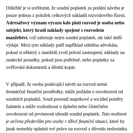
Důležité je si uvědomit, že soudní poplatek za podání návrhu je
pouze jednou z položek celkových nákladů rozvodového řízení.
Adresářový význam výrazu kdo platí rozvod je osoba nebo
subjekt, který hradí náklady spojené s rozvodem
manželství
, což zahrnuje nejen soudní poplatek, ale také další
výdaje. Mezi tyto náklady patří například odměna advokáta,
pokud si některý z manželů zvolí právní zastoupení, náklady na
znalecké posudky, pokud jsou potřebné, nebo poplatky za
ověřování dokumentů a úřední kopie.
V případě, že osoba podávající návrh na rozvod nemá
dostatečné finanční prostředky, může požádat o osvobození od
soudních poplatků. Soud posoudí majetkové a sociální poměry
žadatele a může rozhodnout o úplném nebo částečném
osvobození od povinnosti uhradit soudní poplatek.
Tato možnost
je určena především pro osoby v tíživé finanční situaci
, které by
jinak nemohly uplatnit své právo na rozvod z důvodu nedostatku