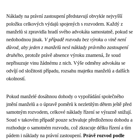
Náklady na právní zastoupení představují obvykle nejvyšší
položku celkových výdajů spojených s rozvodem. Každý z
manželů si zpravidla hradí svého advokáta samostatně, pokud se
nedohodnou jinak.
V případě rozvodu bez výroku o vině není
důvod, aby jeden z manželů nesl náklady právního zastoupení
druhého
, protože právě absence výroku znamená, že soud
nepřisuzuje vinu žádnému z nich. Výše odměny advokáta se
odvíjí od složitosti případu, rozsahu majetku manželů a dalších
okolností.
Pokud manželé dosáhnou dohody o vypořádání společného
jmění manželů a o úpravě poměrů k nezletilým dětem ještě před
samotným rozvodem, celkové náklady řízení se výrazně snižují.
Soud v takovém případě pouze schvaluje předloženou dohodu a
rozhoduje o samotném rozvodu, což zkracuje délku řízení a tím
pádem i náklady na právní zastoupení.
Právě rozvod podle