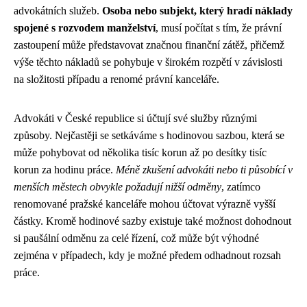
advokátních služeb.
Osoba nebo subjekt, který hradí náklady
spojené s rozvodem manželství
, musí počítat s tím, že právní
zastoupení může představovat značnou finanční zátěž, přičemž
výše těchto nákladů se pohybuje v širokém rozpětí v závislosti
na složitosti případu a renomé právní kanceláře.
Advokáti v České republice si účtují své služby různými
způsoby. Nejčastěji se setkáváme s hodinovou sazbou, která se
může pohybovat od několika tisíc korun až po desítky tisíc
korun za hodinu práce.
Méně zkušení advokáti nebo ti působící v
menších městech obvykle požadují nižší odměny
, zatímco
renomované pražské kanceláře mohou účtovat výrazně vyšší
částky. Kromě hodinové sazby existuje také možnost dohodnout
si paušální odměnu za celé řízení, což může být výhodné
zejména v případech, kdy je možné předem odhadnout rozsah
práce.