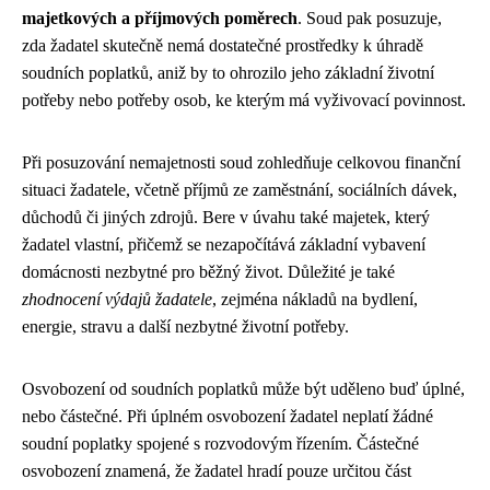
majetkových a příjmových poměrech
. Soud pak posuzuje,
zda žadatel skutečně nemá dostatečné prostředky k úhradě
soudních poplatků, aniž by to ohrozilo jeho základní životní
potřeby nebo potřeby osob, ke kterým má vyživovací povinnost.
Při posuzování nemajetnosti soud zohledňuje celkovou finanční
situaci žadatele, včetně příjmů ze zaměstnání, sociálních dávek,
důchodů či jiných zdrojů. Bere v úvahu také majetek, který
žadatel vlastní, přičemž se nezapočítává základní vybavení
domácnosti nezbytné pro běžný život. Důležité je také
zhodnocení výdajů žadatele
, zejména nákladů na bydlení,
energie, stravu a další nezbytné životní potřeby.
Osvobození od soudních poplatků může být uděleno buď úplné,
nebo částečné. Při úplném osvobození žadatel neplatí žádné
soudní poplatky spojené s rozvodovým řízením. Částečné
osvobození znamená, že žadatel hradí pouze určitou část