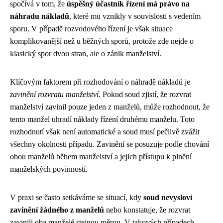
spočívá v tom, že
úspěšný účastník řízení má právo na
náhradu nákladů
, které mu vznikly v souvislosti s vedením
sporu. V případě rozvodového řízení je však situace
komplikovanější než u běžných sporů, protože zde nejde o
klasický spor dvou stran, ale o zánik manželství.
Klíčovým faktorem při rozhodování o náhradě nákladů je
zavinění rozvratu manželství
. Pokud soud zjistí, že rozvrat
manželství zavinil pouze jeden z manželů, může rozhodnout, že
tento manžel uhradí náklady řízení druhému manželu. Toto
rozhodnutí však není automatické a soud musí pečlivě zvážit
všechny okolnosti případu. Zavinění se posuzuje podle chování
obou manželů během manželství a jejich přístupu k plnění
manželských povinností.
V praxi se často setkáváme se situací, kdy
soud nevysloví
zavinění žádného z manželů
nebo konstatuje, že rozvrat
zavinili oba manželé stejnou měrou. V takových případech