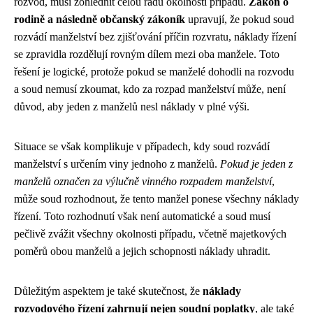
rozvod, musí zohlednit celou řadu okolností případu.
Zákon o
rodině a následně občanský zákoník
upravují, že pokud soud
rozvádí manželství bez zjišťování příčin rozvratu, náklady řízení
se zpravidla rozdělují rovným dílem mezi oba manžele. Toto
řešení je logické, protože pokud se manželé dohodli na rozvodu
a soud nemusí zkoumat, kdo za rozpad manželství může, není
důvod, aby jeden z manželů nesl náklady v plné výši.
Situace se však komplikuje v případech, kdy soud rozvádí
manželství s určením viny jednoho z manželů.
Pokud je jeden z
manželů označen za výlučně vinného rozpadem manželství
,
může soud rozhodnout, že tento manžel ponese všechny náklady
řízení. Toto rozhodnutí však není automatické a soud musí
pečlivě zvážit všechny okolnosti případu, včetně majetkových
poměrů obou manželů a jejich schopnosti náklady uhradit.
Důležitým aspektem je také skutečnost, že
náklady
rozvodového řízení zahrnují nejen soudní poplatky
, ale také