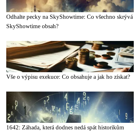
Odhalte pecky na SkyShowtime: Co všechno skrývá
SkyShowtime obsah?
Vše o výpisu exekuce: Co obsahuje a jak ho získat?
1642: Záhada, která dodnes nedá spát historikům