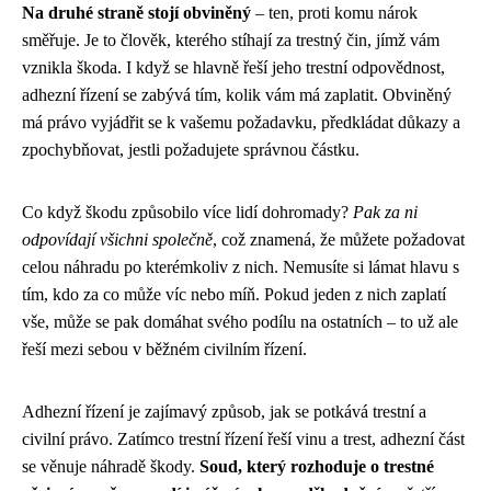
Na druhé straně stojí obviněný
– ten, proti komu nárok
směřuje. Je to člověk, kterého stíhají za trestný čin, jímž vám
vznikla škoda. I když se hlavně řeší jeho trestní odpovědnost,
adhezní řízení se zabývá tím, kolik vám má zaplatit. Obviněný
má právo vyjádřit se k vašemu požadavku, předkládat důkazy a
zpochybňovat, jestli požadujete správnou částku.
Co když škodu způsobilo více lidí dohromady?
Pak za ni
odpovídají všichni společně
, což znamená, že můžete požadovat
celou náhradu po kterémkoliv z nich. Nemusíte si lámat hlavu s
tím, kdo za co může víc nebo míň. Pokud jeden z nich zaplatí
vše, může se pak domáhat svého podílu na ostatních – to už ale
řeší mezi sebou v běžném civilním řízení.
Adhezní řízení je zajímavý způsob, jak se potkává trestní a
civilní právo. Zatímco trestní řízení řeší vinu a trest, adhezní část
se věnuje náhradě škody.
Soud, který rozhoduje o trestné