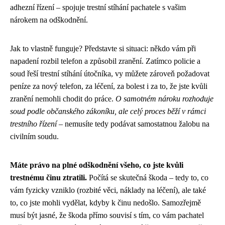
adhezní řízení – spojuje trestní stíhání pachatele s vašim
nárokem na odškodnění.
Jak to vlastně funguje? Představte si situaci: někdo vám při
napadení rozbil telefon a způsobil zranění. Zatímco policie a
soud řeší trestní stíhání útočníka, vy můžete zároveň požadovat
peníze za nový telefon, za léčení, za bolest i za to, že jste kvůli
zranění nemohli chodit do práce.
O samotném nároku rozhoduje
soud podle občanského zákoníku, ale celý proces běží v rámci
trestního řízení
– nemusíte tedy podávat samostatnou žalobu na
civilním soudu.
Máte právo na plné odškodnění všeho, co jste kvůli
trestnému činu ztratili.
Počítá se skutečná škoda – tedy to, co
vám fyzicky vzniklo (rozbité věci, náklady na léčení), ale také
to, co jste mohli vydělat, kdyby k činu nedošlo. Samozřejmě
musí být jasné, že škoda přímo souvisí s tím, co vám pachatel