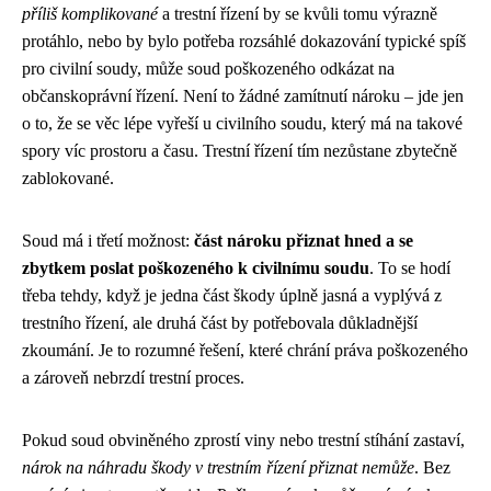
příliš komplikované
a trestní řízení by se kvůli tomu výrazně
protáhlo, nebo by bylo potřeba rozsáhlé dokazování typické spíš
pro civilní soudy, může soud poškozeného odkázat na
občanskoprávní řízení. Není to žádné zamítnutí nároku – jde jen
o to, že se věc lépe vyřeší u civilního soudu, který má na takové
spory víc prostoru a času. Trestní řízení tím nezůstane zbytečně
zablokované.
Soud má i třetí možnost:
část nároku přiznat hned a se
zbytkem poslat poškozeného k civilnímu soudu
. To se hodí
třeba tehdy, když je jedna část škody úplně jasná a vyplývá z
trestního řízení, ale druhá část by potřebovala důkladnější
zkoumání. Je to rozumné řešení, které chrání práva poškozeného
a zároveň nebrzdí trestní proces.
Pokud soud obviněného zprostí viny nebo trestní stíhání zastaví,
nárok na náhradu škody v trestním řízení přiznat nemůže
. Bez