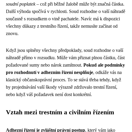
soudní poplatek
– což při běžné žalobě může být značná částka.
Další výhoda spočívá v rychlosti. Soud rozhodne o vaší náhradě
současně s rozsudkem o vině pachatele. Navíc má k dispozici
všechny důkazy z trestního řízení, takže nemusíte začínat od
znovu.
Když jsou splněny všechny předpoklady, soud rozhodne o vaší
náhradě přímo v rozsudku. Může vám přiznat plnou částku, část
požadované sumy nebo nárok zamítnout.
Pokud ale podmínky
pro rozhodnutí v adhezním řízení nesplňuje
, odkáže vás na
klasický občanskoprávní proces. To se stává třeba tehdy, když
by projednávání vaší škody výrazně zdržovalo trestní řízení,
nebo když váš požadavek není dost konkrétní.
Vztah mezi trestním a civilním řízením
Adhezní řízení je zvláštní právní postup
, který vám jako