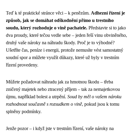
Teď k té praktické stránce věci – k penězům.
Adhezní řízení je
způsob, jak se domáhat odškodnění přímo u trestního
soudu, který rozhoduje o vině pachatele.
Představte si to jako
dva proudy, které tečou vedle sebe – jeden řeší vinu obviněného,
druhý vaše nároky na náhradu škody. Proč je to výhodné?
Ušetříte čas, peníze i energii, protože nemusíte vést samostatný
soudní spor a můžete využít důkazy, které už byly v trestním
řízení provedeny.
Můžete požadovat náhradu jak za hmotnou škodu – třeba
zničený majetek nebo ztracený příjem – tak za nemajetkovou
újmu, například bolest a utrpění.
Soud by měl o vašem nároku
rozhodnout současně s rozsudkem o vině
, pokud jsou k tomu
splněny podmínky.
Jenže pozor – i když jste v trestním řízení, vaše nároky na