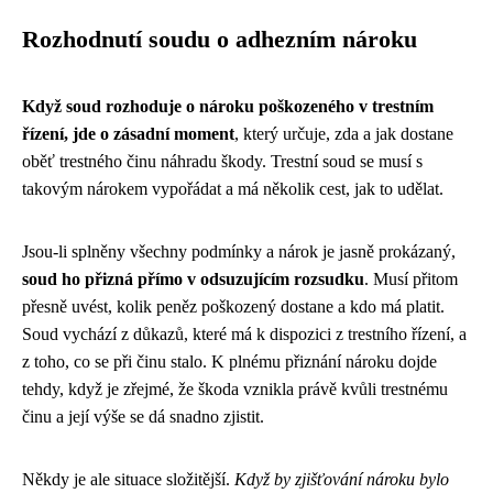
Rozhodnutí soudu o adhezním nároku
Když soud rozhoduje o nároku poškozeného v trestním
řízení, jde o zásadní moment
, který určuje, zda a jak dostane
oběť trestného činu náhradu škody. Trestní soud se musí s
takovým nárokem vypořádat a má několik cest, jak to udělat.
Jsou-li splněny všechny podmínky a nárok je jasně prokázaný,
soud ho přizná přímo v odsuzujícím rozsudku
. Musí přitom
přesně uvést, kolik peněz poškozený dostane a kdo má platit.
Soud vychází z důkazů, které má k dispozici z trestního řízení, a
z toho, co se při činu stalo. K plnému přiznání nároku dojde
tehdy, když je zřejmé, že škoda vznikla právě kvůli trestnému
činu a její výše se dá snadno zjistit.
Někdy je ale situace složitější.
Když by zjišťování nároku bylo