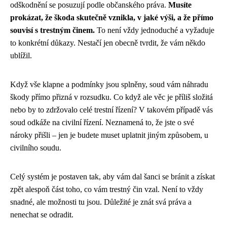
odškodnění se posuzují podle občanského práva.
Musíte
prokázat, že škoda skutečně vznikla, v jaké výši, a že přímo
souvisí s trestným činem.
To není vždy jednoduché a vyžaduje
to konkrétní důkazy. Nestačí jen obecně tvrdit, že vám někdo
ublížil.
Když vše klapne a podmínky jsou splněny, soud vám náhradu
škody přímo přizná v rozsudku. Co když ale věc je příliš složitá
nebo by to zdržovalo celé trestní řízení? V takovém případě vás
soud odkáže na civilní řízení. Neznamená to, že jste o své
nároky přišli – jen je budete muset uplatnit jiným způsobem, u
civilního soudu.
Celý systém je postaven tak, aby vám dal šanci se bránit a získat
zpět alespoň část toho, co vám trestný čin vzal. Není to vždy
snadné, ale možnosti tu jsou. Důležité je znát svá práva a
nenechat se odradit.