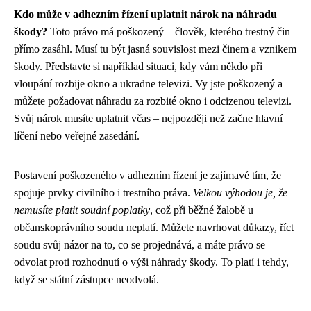
Kdo může v adhezním řízení uplatnit nárok na náhradu
škody?
Toto právo má poškozený – člověk, kterého trestný čin
přímo zasáhl. Musí tu být jasná souvislost mezi činem a vznikem
škody. Představte si například situaci, kdy vám někdo při
vloupání rozbije okno a ukradne televizi. Vy jste poškozený a
můžete požadovat náhradu za rozbité okno i odcizenou televizi.
Svůj nárok musíte uplatnit včas – nejpozději než začne hlavní
líčení nebo veřejné zasedání.
Postavení poškozeného v adhezním řízení je zajímavé tím, že
spojuje prvky civilního i trestního práva.
Velkou výhodou je, že
nemusíte platit soudní poplatky
, což při běžné žalobě u
občanskoprávního soudu neplatí. Můžete navrhovat důkazy, říct
soudu svůj názor na to, co se projednává, a máte právo se
odvolat proti rozhodnutí o výši náhrady škody. To platí i tehdy,
když se státní zástupce neodvolá.