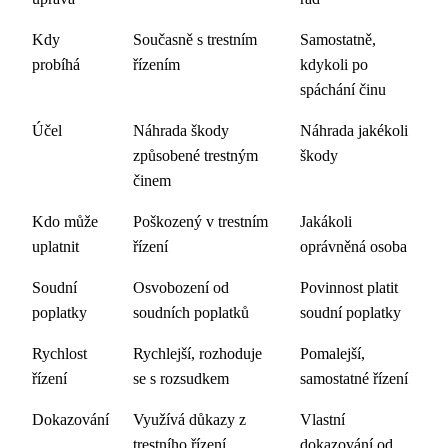
Kdy
Současně s trestním
Samostatně,
probíhá
řízením
kdykoli po
spáchání činu
Účel
Náhrada škody
Náhrada jakékoli
způsobené trestným
škody
činem
Kdo může
Poškozený v trestním
Jakákoli
uplatnit
řízení
oprávněná osoba
Soudní
Osvobození od
Povinnost platit
poplatky
soudních poplatků
soudní poplatky
Rychlost
Rychlejší, rozhoduje
Pomalejší,
řízení
se s rozsudkem
samostatné řízení
Dokazování
Využívá důkazy z
Vlastní
trestního řízení
dokazování od