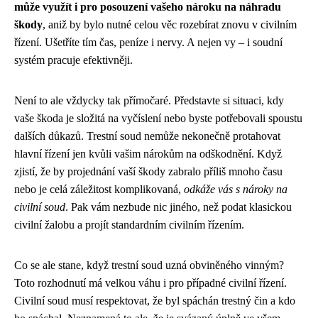
může využít i pro posouzení vašeho nároku na náhradu
škody
, aniž by bylo nutné celou věc rozebírat znovu v civilním
řízení. Ušetříte tím čas, peníze i nervy. A nejen vy – i soudní
systém pracuje efektivněji.
Není to ale vždycky tak přímočaré. Představte si situaci, kdy
vaše škoda je složitá na vyčíslení nebo byste potřebovali spoustu
dalších důkazů. Trestní soud nemůže nekonečně protahovat
hlavní řízení jen kvůli vašim nárokům na odškodnění. Když
zjistí, že by projednání vaší škody zabralo příliš mnoho času
nebo je celá záležitost komplikovaná,
odkáže vás s nároky na
civilní soud
. Pak vám nezbude nic jiného, než podat klasickou
civilní žalobu a projít standardním civilním řízením.
Co se ale stane, když trestní soud uzná obviněného vinným?
Toto rozhodnutí má velkou váhu i pro případné civilní řízení.
Civilní soud musí respektovat, že byl spáchán trestný čin a kdo