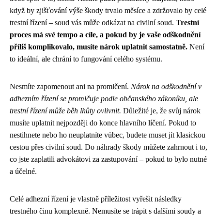
když by zjišťování výše škody trvalo měsíce a zdržovalo by celé
trestní řízení – soud vás může odkázat na civilní soud.
Trestní
proces má své tempo a cíle, a pokud by je vaše odškodnění
příliš komplikovalo, musíte nárok uplatnit samostatně.
Není
to ideální, ale chrání to fungování celého systému.
Nesmíte zapomenout ani na promlčení.
Nárok na odškodnění v
adhezním řízení se promlčuje podle občanského zákoníku, ale
trestní řízení může běh lhůty ovlivnit.
Důležité je, že svůj nárok
musíte uplatnit nejpozději do konce hlavního líčení. Pokud to
nestihnete nebo ho neuplatníte vůbec, budete muset jít klasickou
cestou přes civilní soud. Do náhrady škody můžete zahrnout i to,
co jste zaplatili advokátovi za zastupování – pokud to bylo nutné
a účelné.
Celé adhezní řízení je vlastně příležitost vyřešit následky
trestného činu komplexně. Nemusíte se trápit s dalšími soudy a