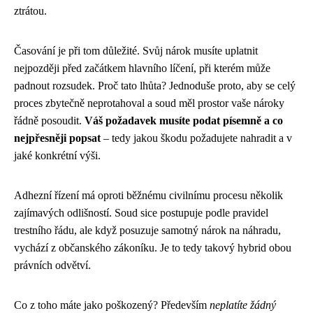
ztrátou.
Časování je při tom důležité. Svůj nárok musíte uplatnit
nejpozději před začátkem hlavního líčení, při kterém může
padnout rozsudek. Proč tato lhůta? Jednoduše proto, aby se celý
proces zbytečně neprotahoval a soud měl prostor vaše nároky
řádně posoudit.
Váš požadavek musíte podat písemně a co
nejpřesněji popsat
– tedy jakou škodu požadujete nahradit a v
jaké konkrétní výši.
Adhezní řízení má oproti běžnému civilnímu procesu několik
zajímavých odlišností. Soud sice postupuje podle pravidel
trestního řádu, ale když posuzuje samotný nárok na náhradu,
vychází z občanského zákoníku. Je to tedy takový hybrid obou
právních odvětví.
Co z toho máte jako poškozený? Především
neplatíte žádný