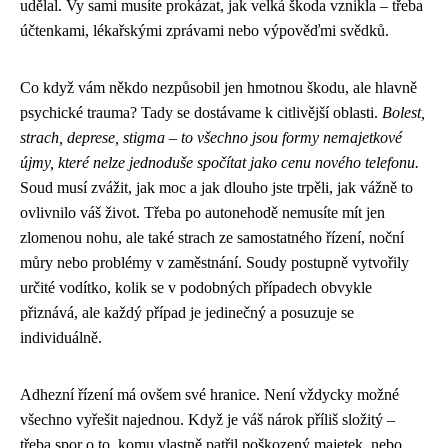
udělal. Vy sami musíte prokázat, jak velká škoda vznikla – třeba
účtenkami, lékařskými zprávami nebo výpověďmi svědků.
Co když vám někdo nezpůsobil jen hmotnou škodu, ale hlavně
psychické trauma? Tady se dostávame k citlivější oblasti.
Bolest,
strach, deprese, stigma – to všechno jsou formy nemajetkové
újmy, které nelze jednoduše spočítat jako cenu nového telefonu.
Soud musí zvážit, jak moc a jak dlouho jste trpěli, jak vážně to
ovlivnilo váš život. Třeba po autonehodě nemusíte mít jen
zlomenou nohu, ale také strach ze samostatného řízení, noční
můry nebo problémy v zaměstnání. Soudy postupně vytvořily
určité vodítko, kolik se v podobných případech obvykle
přiznává, ale každý případ je jedinečný a posuzuje se
individuálně.
Adhezní řízení má ovšem své hranice. Není vždycky možné
všechno vyřešit najednou. Když je váš nárok příliš složitý –
třeba spor o to, komu vlastně patřil poškozený majetek, nebo