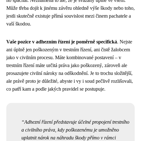
ho spáchal. Neznamená to ale, že je svázaný úplně ve všem.
Může třeba dojít k jinému závěru ohledně výše škody nebo toho,
jestli skutečně existuje přímá souvislost mezi činem pachatele a
vaší škodou.
Vaše pozice v adhezním řízení je poměrně specifická
. Nejste
ani úplně jen poškozeným v trestním řízení, ani čistě žalobcem
jako v civilním procesu. Máte kombinované postavení – v
trestním řízení máte určitá práva jako poškozený, zároveň ale
prosazujete civilní nároky na odškodnění. Je to trochu složitější,
ale právě proto je důležité, abyste i vy i soud pečlivě rozlišovali,
co patří kam a podle jakých pravidel se postupuje.
Adhezní řízení představuje účelné propojení trestního
a civilního práva, kdy poškozenému je umožněno
uplatnit nárok na náhradu škody přímo v rámci