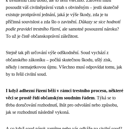
k trestnému činu došlo, ale to není všechno. Zároveň musí
posoudit váš civilněprávní vztah s obviněným – jestli skutečně
existuje protiprávní jednání, jaká je výše škody, zda je tu
příčinná souvislost a zda šlo o zavinění.
Důkazy se sice hodnotí
podle pravidel trestního řízení
, ale samotné posouzení nároku?
To už je čistě občanskoprávní záležitost.
Stejně tak při určování výše odškodnění. Soud vychází z
občanského zákoníku – počítá skutečnou škodu, ušlý zisk,
někdy i nemajetkovou újmu. Všechno musí odpovídat tomu, jak
by to řešil civilní soud.
I když adhezní řízení běží v rámci trestního procesu, některé
věci se prostě řídí občanským soudním řádem
. Týká se to
třeba doručování rozhodnutí, lhůt pro odvolání nebo způsobu,
jak se rozhodnutí následně vykoná.
A co když soud nárok zamítne nebo vás odkáže na civilní soud?