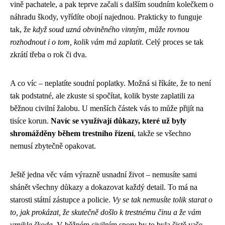
vině pachatele, a pak teprve začali s dalším soudním kolečkem o
náhradu škody, vyřídíte obojí najednou. Prakticky to funguje
tak, že
když soud uzná obviněného vinným, může rovnou
rozhodnout i o tom, kolik vám má zaplatit
. Celý proces se tak
zkrátí třeba o rok či dva.
A co víc – neplatíte soudní poplatky. Možná si říkáte, že to není
tak podstatné, ale zkuste si spočítat, kolik byste zaplatili za
běžnou civilní žalobu. U menších částek vás to může přijít na
tisíce korun.
Navíc se využívají důkazy, které už byly
shromážděny během trestního řízení
, takže se všechno
nemusí zbytečně opakovat.
Ještě jedna věc vám výrazně usnadní život – nemusíte sami
shánět všechny důkazy a dokazovat každý detail. To má na
starosti státní zástupce a policie.
Vy se tak nemusíte tolik starat o
to, jak prokázat, že skutečně došlo k trestnému činu a že vám
vznikla škoda
. V běžném civilním sporu by to byla čistě vaše