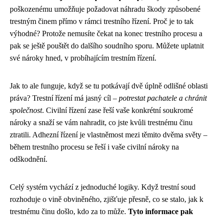
poškozenému umožňuje požadovat náhradu škody způsobené
trestným činem přímo v rámci trestního řízení. Proč je to tak
výhodné? Protože nemusíte čekat na konec trestního procesu a
pak se ještě pouštět do dalšího soudního sporu. Můžete uplatnit
své nároky hned, v probíhajícím trestním řízení.
Jak to ale funguje, když se tu potkávají dvě úplně odlišné oblasti
práva? Trestní řízení má jasný cíl –
potrestat pachatele a chránit
společnost
. Civilní řízení zase řeší vaše konkrétní soukromé
nároky a snaží se vám nahradit, co jste kvůli trestnému činu
ztratili. Adhezní řízení je vlastněmost mezi těmito dvěma světy –
během trestního procesu se řeší i vaše civilní nároky na
odškodnění.
Celý systém vychází z jednoduché logiky. Když trestní soud
rozhoduje o vině obviněného, zjišťuje přesně, co se stalo, jak k
trestnému činu došlo, kdo za to může.
Tyto informace pak