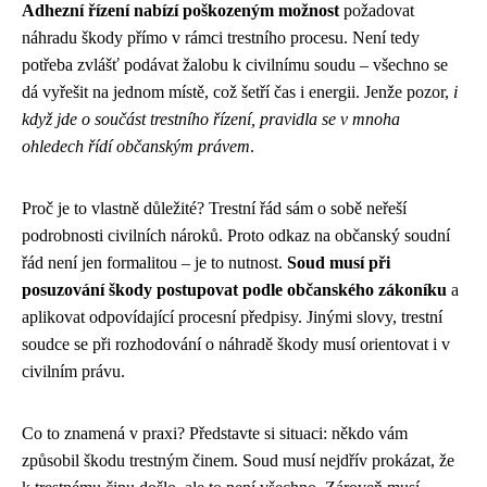
Adhezní řízení nabízí poškozeným možnost
požadovat
náhradu škody přímo v rámci trestního procesu. Není tedy
potřeba zvlášť podávat žalobu k civilnímu soudu – všechno se
dá vyřešit na jednom místě, což šetří čas i energii. Jenže pozor,
i
když jde o součást trestního řízení, pravidla se v mnoha
ohledech řídí občanským právem
.
Proč je to vlastně důležité? Trestní řád sám o sobě neřeší
podrobnosti civilních nároků. Proto odkaz na občanský soudní
řád není jen formalitou – je to nutnost.
Soud musí při
posuzování škody postupovat podle občanského zákoníku
a
aplikovat odpovídající procesní předpisy. Jinými slovy, trestní
soudce se při rozhodování o náhradě škody musí orientovat i v
civilním právu.
Co to znamená v praxi? Představte si situaci: někdo vám
způsobil škodu trestným činem. Soud musí nejdřív prokázat, že