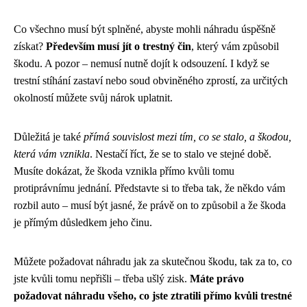
Co všechno musí být splněné, abyste mohli náhradu úspěšně
získat?
Především musí jít o trestný čin
, který vám způsobil
škodu. A pozor – nemusí nutně dojít k odsouzení. I když se
trestní stíhání zastaví nebo soud obviněného zprostí, za určitých
okolností můžete svůj nárok uplatnit.
Důležitá je také
přímá souvislost mezi tím, co se stalo, a škodou,
která vám vznikla
. Nestačí říct, že se to stalo ve stejné době.
Musíte dokázat, že škoda vznikla přímo kvůli tomu
protiprávnímu jednání. Představte si to třeba tak, že někdo vám
rozbil auto – musí být jasné, že právě on to způsobil a že škoda
je přímým důsledkem jeho činu.
Můžete požadovat náhradu jak za skutečnou škodu, tak za to, co
jste kvůli tomu nepřišli – třeba ušlý zisk.
Máte právo
požadovat náhradu všeho, co jste ztratili přímo kvůli trestné