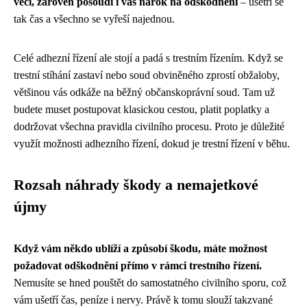
věci, zároveň posoudí i váš nárok na odškodnění
– ušetří se
tak čas a všechno se vyřeší najednou.
Celé adhezní řízení ale stojí a padá s trestním řízením. Když se
trestní stíhání zastaví nebo soud obviněného zprostí obžaloby,
většinou vás odkáže na běžný občanskoprávní soud. Tam už
budete muset postupovat klasickou cestou, platit poplatky a
dodržovat všechna pravidla civilního procesu. Proto je důležité
využít možnosti adhezního řízení, dokud je trestní řízení v běhu.
Rozsah náhrady škody a nemajetkové
újmy
Když vám někdo ublíží a způsobí škodu, máte možnost
požadovat odškodnění přímo v rámci trestního řízení.
Nemusíte se hned pouštět do samostatného civilního sporu, což
vám ušetří čas, peníze i nervy. Právě k tomu slouží takzvané