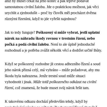
aniž by musel čekat na jeho konec a pak teprve podávat
samostatnou civilní žalobu. Jde o praktickou možnost, jak věci
urychlit a zjednodušit – proč by člověk měl procházet dvěma
různými řízeními, když to jde vyřešit najednou?
Jak to tedy funguje?
Poškozený si může vybrat, jestli uplatní
nárok na náhradu škody rovnou v trestním řízení, nebo
počká a podá civilní žalobu
. Není to ale úplně jednoduché
rozhodnutí a je potřeba zvážit několik věcí a dodržet určité lhůty.
Když se poškozený rozhodne jít cestou adhezního řízení a soud
jeho nárok přizná celý, má vyhráno – může požadovat, aby mu
škoda byla nahrazena. Jenže trestní soud může situaci
vyhodnotit i jinak.
Může totiž poškozeného odkázat na civilní
řízení
, což znamená, že bude muset svůj nárok řešit tam.
K takovému odkazu dochází především tehdy, když by