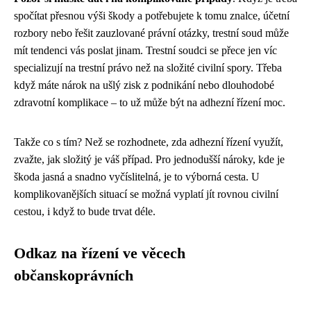
spočítat přesnou výši škody a potřebujete k tomu znalce, účetní
rozbory nebo řešit zauzlované právní otázky, trestní soud může
mít tendenci vás poslat jinam. Trestní soudci se přece jen víc
specializují na trestní právo než na složité civilní spory. Třeba
když máte nárok na ušlý zisk z podnikání nebo dlouhodobé
zdravotní komplikace – to už může být na adhezní řízení moc.
Takže co s tím? Než se rozhodnete, zda adhezní řízení využít,
zvažte, jak složitý je váš případ. Pro jednodušší nároky, kde je
škoda jasná a snadno vyčíslitelná, je to výborná cesta. U
komplikovanějších situací se možná vyplatí jít rovnou civilní
cestou, i když to bude trvat déle.
Odkaz na řízení ve věcech
občanskoprávních