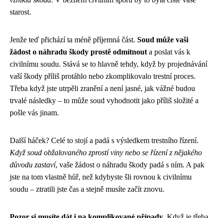
starost.
Jenže teď přichází ta méně příjemná část.
Soud může vaši
žádost o náhradu škody prostě odmítnout
a poslat vás k
civilnímu soudu. Stává se to hlavně tehdy, když by projednávání
vaší škody příliš protáhlo nebo zkomplikovalo trestní proces.
Třeba když jste utrpěli zranění a není jasné, jak vážné budou
trvalé následky – to může soud vyhodnotit jako příliš složité a
pošle vás jinam.
Další háček? Celé to stojí a padá s výsledkem trestního řízení.
Když soud obžalovaného zprostí viny nebo se řízení z nějakého
důvodu zastaví
, vaše žádost o náhradu škody padá s ním. A pak
jste na tom vlastně hůř, než kdybyste šli rovnou k civilnímu
soudu – ztratili jste čas a stejně musíte začít znovu.
Pozor si musíte dát i na komplikované případy
. Když je třeba