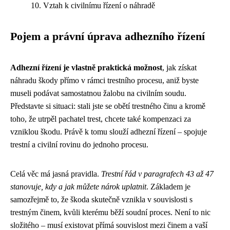
Vztah k civilnímu řízení o náhradě
Pojem a právní úprava adhezního řízení
Adhezní řízení je vlastně praktická možnost
, jak získat
náhradu škody přímo v rámci trestního procesu, aniž byste
museli podávat samostatnou žalobu na civilním soudu.
Představte si situaci: stali jste se obětí trestného činu a kromě
toho, že utrpěl pachatel trest, chcete také kompenzaci za
vzniklou škodu. Právě k tomu slouží adhezní řízení – spojuje
trestní a civilní rovinu do jednoho procesu.
Celá věc má jasná pravidla.
Trestní řád v paragrafech 43 až 47
stanovuje, kdy a jak můžete nárok uplatnit
. Základem je
samozřejmě to, že škoda skutečně vznikla v souvislosti s
trestným činem, kvůli kterému běží soudní proces. Není to nic
složitého – musí existovat přímá souvislost mezi činem a vaší