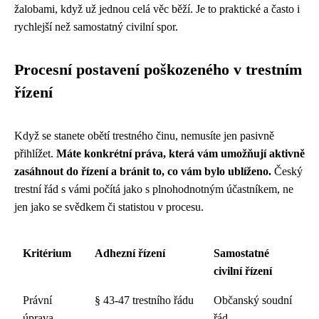
žalobami, když už jednou celá věc běží. Je to praktické a často i
rychlejší než samostatný civilní spor.
Procesní postavení poškozeného v trestním
řízení
Když se stanete obětí trestného činu, nemusíte jen pasivně
přihlížet.
Máte konkrétní práva, která vám umožňují aktivně
zasáhnout do řízení a bránit to, co vám bylo ublíženo.
Český
trestní řád s vámi počítá jako s plnohodnotným účastníkem, ne
jen jako se svědkem či statistou v procesu.
Kritérium
Adhezní řízení
Samostatné
civilní řízení
Právní
§ 43-47 trestního řádu
Občanský soudní
úprava
řád