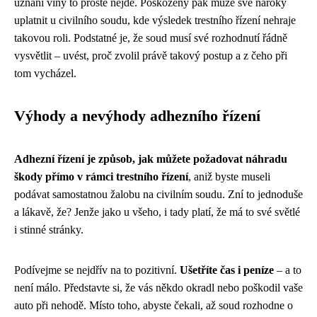
uznání viny to prostě nejde. Poškozený pak může své nároky
uplatnit u civilního soudu, kde výsledek trestního řízení nehraje
takovou roli. Podstatné je, že soud musí své rozhodnutí řádně
vysvětlit – uvést, proč zvolil právě takový postup a z čeho při
tom vycházel.
Výhody a nevýhody adhezního řízení
Adhezní řízení je způsob, jak můžete požadovat náhradu
škody přímo v rámci trestního řízení
, aniž byste museli
podávat samostatnou žalobu na civilním soudu. Zní to jednoduše
a lákavě, že? Jenže jako u všeho, i tady platí, že má to své světlé
i stinné stránky.
Podívejme se nejdřív na to pozitivní.
Ušetříte čas i peníze
– a to
není málo. Představte si, že vás někdo okradl nebo poškodil vaše
auto při nehodě. Místo toho, abyste čekali, až soud rozhodne o