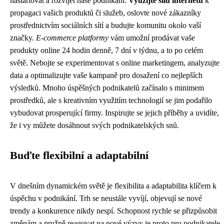
nastartovat a rozvíjet naše podnikání.
Využijte sílu internetu
k
propagaci vašich produktů či služeb, oslovte nové zákazníky
prostřednictvím sociálních sítí a budujte komunitu okolo vaší
značky.
E-commerce platformy
vám umožní prodávat vaše
produkty online 24 hodin denně, 7 dní v týdnu, a to po celém
světě. Nebojte se experimentovat s online marketingem, analyzujte
data a optimalizujte vaše kampaně pro dosažení co nejlepších
výsledků. Mnoho úspěšných podnikatelů začínalo s minimem
prostředků, ale s kreativním využitím technologií se jim podařilo
vybudovat prosperující firmy. Inspirujte se jejich příběhy a uvidíte,
že i vy můžete dosáhnout svých podnikatelských snů.
Buďte flexibilní a adaptabilní
V dnešním dynamickém světě je flexibilita a adaptabilita klíčem k
úspěchu v podnikání. Trh se neustále vyvíjí, objevují se nové
trendy a konkurence nikdy nespí. Schopnost rychle se přizpůsobit
změnám a pružně reagovat na nové výzvy je proto pro podnikatele