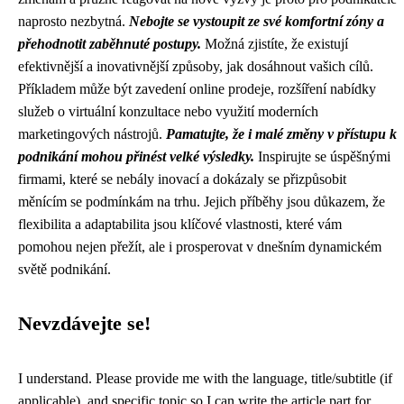
naprosto nezbytná.
Nebojte se vystoupit ze své komfortní zóny a
přehodnotit zaběhnuté postupy.
Možná zjistíte, že existují
efektivnější a inovativnější způsoby, jak dosáhnout vašich cílů.
Příkladem může být zavedení online prodeje, rozšíření nabídky
služeb o virtuální konzultace nebo využití moderních
marketingových nástrojů.
Pamatujte, že i malé změny v přístupu k
podnikání mohou přinést velké výsledky.
Inspirujte se úspěšnými
firmami, které se nebály inovací a dokázaly se přizpůsobit
měnícím se podmínkám na trhu. Jejich příběhy jsou důkazem, že
flexibilita a adaptabilita jsou klíčové vlastnosti, které vám
pomohou nejen přežít, ale i prosperovat v dnešním dynamickém
světě podnikání.
Nevzdávejte se!
I understand. Please provide me with the language, title/subtitle (if
applicable), and specific topic so I can write the article part for