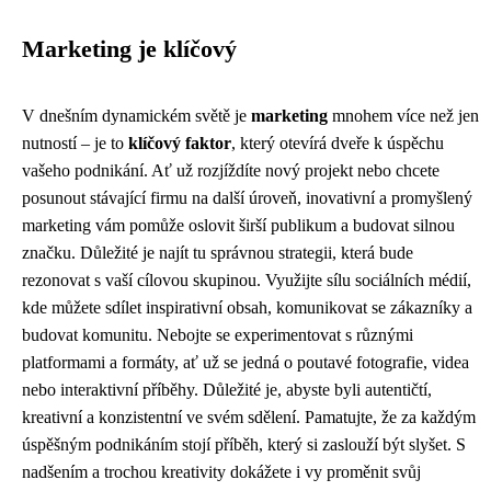
Marketing je klíčový
V dnešním dynamickém světě je
marketing
mnohem více než jen
nutností – je to
klíčový faktor
, který otevírá dveře k úspěchu
vašeho podnikání. Ať už rozjíždíte nový projekt nebo chcete
posunout stávající firmu na další úroveň, inovativní a promyšlený
marketing vám pomůže oslovit širší publikum a budovat silnou
značku. Důležité je najít tu správnou strategii, která bude
rezonovat s vaší cílovou skupinou. Využijte sílu sociálních médií,
kde můžete sdílet inspirativní obsah, komunikovat se zákazníky a
budovat komunitu. Nebojte se experimentovat s různými
platformami a formáty, ať už se jedná o poutavé fotografie, videa
nebo interaktivní příběhy. Důležité je, abyste byli autentičtí,
kreativní a konzistentní ve svém sdělení. Pamatujte, že za každým
úspěšným podnikáním stojí příběh, který si zaslouží být slyšet. S
nadšením a trochou kreativity dokážete i vy proměnit svůj