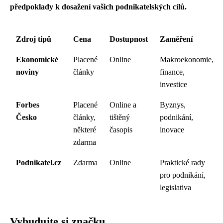
předpoklady k dosažení vašich podnikatelských cílů.
Zdroj tipů
Cena
Dostupnost
Zaměření
Ekonomické
Placené
Online
Makroekonomie,
noviny
články
finance,
investice
Forbes
Placené
Online a
Byznys,
Česko
články,
tištěný
podnikání,
některé
časopis
inovace
zdarma
Podnikatel.cz
Zdarma
Online
Praktické rady
pro podnikání,
legislativa
Vybudujte si značku