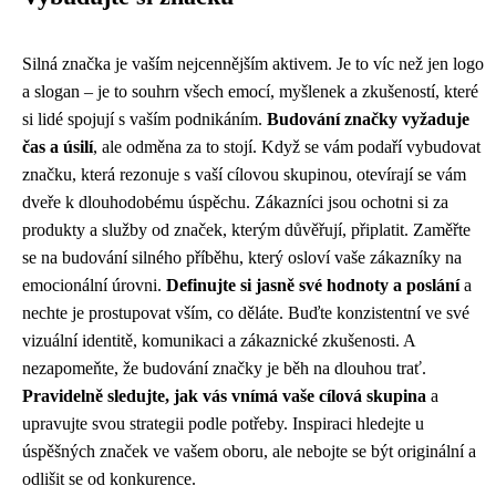
Silná značka je vaším nejcennějším aktivem. Je to víc než jen logo
a slogan – je to souhrn všech emocí, myšlenek a zkušeností, které
si lidé spojují s vaším podnikáním.
Budování značky vyžaduje
čas a úsilí
, ale odměna za to stojí. Když se vám podaří vybudovat
značku, která rezonuje s vaší cílovou skupinou, otevírají se vám
dveře k dlouhodobému úspěchu. Zákazníci jsou ochotni si za
produkty a služby od značek, kterým důvěřují, připlatit. Zaměřte
se na budování silného příběhu, který osloví vaše zákazníky na
emocionální úrovni.
Definujte si jasně své hodnoty a poslání
a
nechte je prostupovat vším, co děláte. Buďte konzistentní ve své
vizuální identitě, komunikaci a zákaznické zkušenosti. A
nezapomeňte, že budování značky je běh na dlouhou trať.
Pravidelně sledujte, jak vás vnímá vaše cílová skupina
a
upravujte svou strategii podle potřeby. Inspiraci hledejte u
úspěšných značek ve vašem oboru, ale nebojte se být originální a
odlišit se od konkurence.