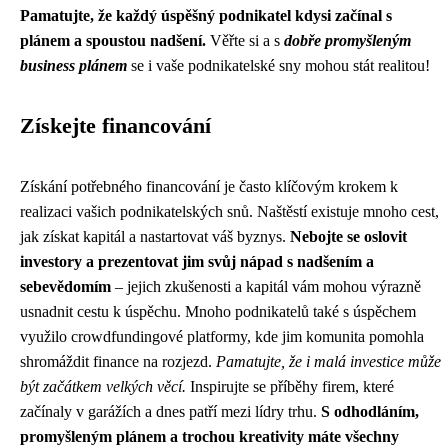
Pamatujte, že každý úspěšný podnikatel kdysi začínal s
plánem a spoustou nadšení.
Věřte si a s
dobře promyšleným
business plánem
se i vaše podnikatelské sny mohou stát realitou!
Získejte financování
Získání potřebného financování je často klíčovým krokem k
realizaci vašich podnikatelských snů. Naštěstí existuje mnoho cest,
jak získat kapitál a nastartovat váš byznys.
Nebojte se oslovit
investory a prezentovat jim svůj nápad s nadšením a
sebevědomím
– jejich zkušenosti a kapitál vám mohou výrazně
usnadnit cestu k úspěchu. Mnoho podnikatelů také s úspěchem
využilo crowdfundingové platformy, kde jim komunita pomohla
shromáždit finance na rozjezd.
Pamatujte, že i malá investice může
být začátkem velkých věcí.
Inspirujte se příběhy firem, které
začínaly v garážích a dnes patří mezi lídry trhu.
S odhodláním,
promyšleným plánem a trochou kreativity máte všechny