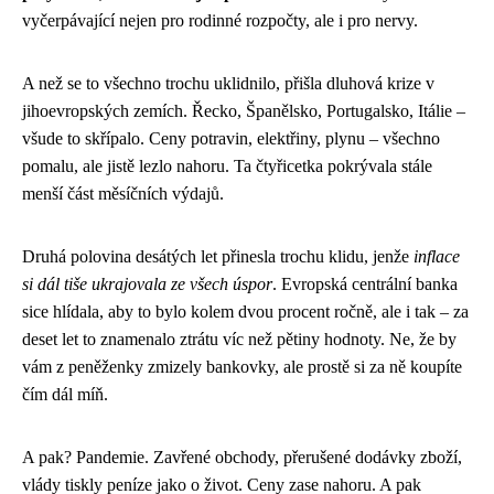
vyčerpávající nejen pro rodinné rozpočty, ale i pro nervy.
A než se to všechno trochu uklidnilo, přišla dluhová krize v
jihoevropských zemích. Řecko, Španělsko, Portugalsko, Itálie –
všude to skřípalo. Ceny potravin, elektřiny, plynu – všechno
pomalu, ale jistě lezlo nahoru. Ta čtyřicetka pokrývala stále
menší část měsíčních výdajů.
Druhá polovina desátých let přinesla trochu klidu, jenže
inflace
si dál tiše ukrajovala ze všech úspor
. Evropská centrální banka
sice hlídala, aby to bylo kolem dvou procent ročně, ale i tak – za
deset let to znamenalo ztrátu víc než pětiny hodnoty. Ne, že by
vám z peněženky zmizely bankovky, ale prostě si za ně koupíte
čím dál míň.
A pak? Pandemie. Zavřené obchody, přerušené dodávky zboží,
vlády tiskly peníze jako o život. Ceny zase nahoru. A pak