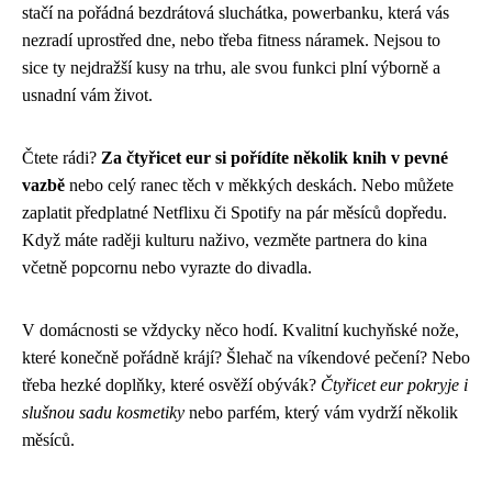
stačí na pořádná bezdrátová sluchátka, powerbanku, která vás
nezradí uprostřed dne, nebo třeba fitness náramek. Nejsou to
sice ty nejdražší kusy na trhu, ale svou funkci plní výborně a
usnadní vám život.
Čtete rádi?
Za čtyřicet eur si pořídíte několik knih v pevné
vazbě
nebo celý ranec těch v měkkých deskách. Nebo můžete
zaplatit předplatné Netflixu či Spotify na pár měsíců dopředu.
Když máte raději kulturu naživo, vezměte partnera do kina
včetně popcornu nebo vyrazte do divadla.
V domácnosti se vždycky něco hodí. Kvalitní kuchyňské nože,
které konečně pořádně krájí? Šlehač na víkendové pečení? Nebo
třeba hezké doplňky, které osvěží obývák?
Čtyřicet eur pokryje i
slušnou sadu kosmetiky
nebo parfém, který vám vydrží několik
měsíců.