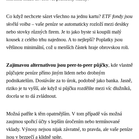
Co když nechcete sázet všechno na jednu kartu?
ETF fondy jsou
skvělá volba
– vaše peníze se automaticky rozloží mezi desítky
nebo stovky různých firem. Je to jako byste si koupili malý
kousek z celého trhu najednou. A to nejlepší? Poplatky jsou
většinou minimální, což u menších částek hraje obrovskou roli.
Zajímavou alternativou jsou peer-to-peer půjčky
, kde vlastně
půjčujete peníze přímo jiným lidem nebo drobným
podnikatelům. Dostáváte za to úrok, podobně jako banka. Jasně,
riziko je tu vyšší, ale když si půjčku rozdělíte mezi víc dlužníků,
docela se to dá zvládnout.
Možná patříte k těm opatrnějším. V tom případě vás možná
zaujmou spořicí účty s lepším úročením nebo termínované
vklady. Výnosy nejsou nijak závratné, to pravda, ale vaše peníze
jsou v bezpečí a klidně spíte.