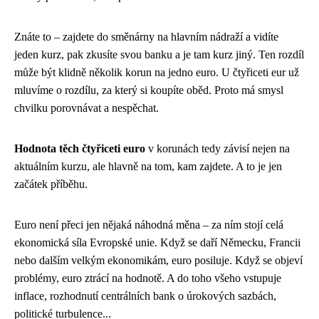
Znáte to – zajdete do směnárny na hlavním nádraží a vidíte
jeden kurz, pak zkusíte svou banku a je tam kurz jiný. Ten rozdíl
může být klidně několik korun na jedno euro. U čtyřiceti eur už
mluvíme o rozdílu, za který si koupíte oběd. Proto má smysl
chvilku porovnávat a nespěchat.
Hodnota těch čtyřiceti euro
v korunách tedy závisí nejen na
aktuálním kurzu, ale hlavně na tom, kam zajdete. A to je jen
začátek příběhu.
Euro není přeci jen nějaká náhodná měna – za ním stojí celá
ekonomická síla Evropské unie. Když se daří Německu, Francii
nebo dalším velkým ekonomikám, euro posiluje. Když se objeví
problémy, euro ztrácí na hodnotě. A do toho všeho vstupuje
inflace, rozhodnutí centrálních bank o úrokových sazbách,
politické turbulence...