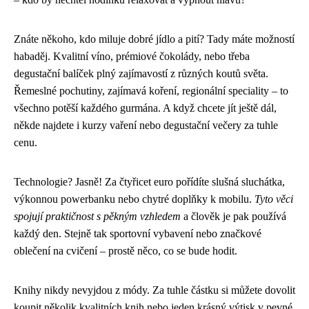
Znáte někoho, kdo miluje dobré jídlo a pití? Tady máte možností
habaděj. Kvalitní víno, prémiové čokolády, nebo třeba
degustační balíček plný zajímavostí z různých koutů světa.
Řemeslné pochutiny, zajímavá koření, regionální speciality – to
všechno potěší každého gurmána. A když chcete jít ještě dál,
někde najdete i kurzy vaření nebo degustační večery za tuhle
cenu.
Technologie? Jasně! Za čtyřicet euro pořídíte slušná sluchátka,
výkonnou powerbanku nebo chytré doplňky k mobilu.
Tyto věci
spojují praktičnost s pěkným vzhledem
a člověk je pak používá
každý den. Stejně tak sportovní vybavení nebo značkové
oblečení na cvičení – prostě něco, co se bude hodit.
Knihy nikdy nevyjdou z módy. Za tuhle částku si můžete dovolit
koupit několik kvalitních knih nebo jeden krásný výtisk v pevné