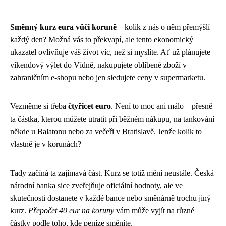
Směnný kurz eura vůči koruně
– kolik z nás o něm přemýšlí
každý den? Možná vás to překvapí, ale tento ekonomický
ukazatel ovlivňuje váš život víc, než si myslíte. Ať už plánujete
víkendový výlet do Vídně, nakupujete oblíbené zboží v
zahraničním e-shopu nebo jen sledujete ceny v supermarketu.
Vezměme si třeba
čtyřicet euro
. Není to moc ani málo – přesně
ta částka, kterou můžete utratit při běžném nákupu, na tankování
někde u Balatonu nebo za večeři v Bratislavě. Jenže kolik to
vlastně je v korunách?
Tady začíná ta zajímavá část. Kurz se totiž mění neustále. Česká
národní banka sice zveřejňuje oficiální hodnoty, ale ve
skutečnosti dostanete v každé bance nebo směnárně trochu jiný
kurz.
Přepočet 40 eur na koruny
vám může vyjít na různé
částky podle toho, kde peníze směníte.