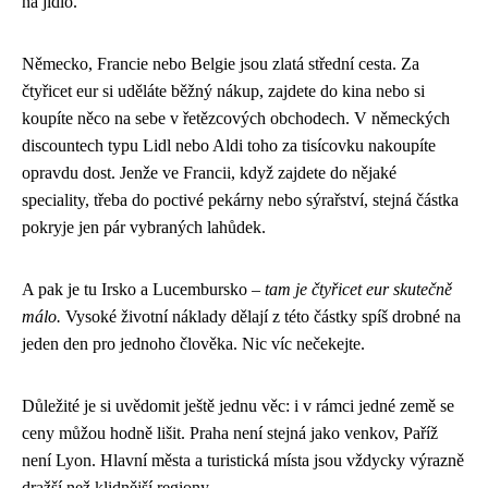
na jídlo.
Německo, Francie nebo Belgie jsou zlatá střední cesta. Za
čtyřicet eur si uděláte běžný nákup, zajdete do kina nebo si
koupíte něco na sebe v řetězcových obchodech. V německých
discountech typu Lidl nebo Aldi toho za tisícovku nakoupíte
opravdu dost. Jenže ve Francii, když zajdete do nějaké
speciality, třeba do poctivé pekárny nebo sýrařství, stejná částka
pokryje jen pár vybraných lahůdek.
A pak je tu Irsko a Lucembursko –
tam je čtyřicet eur skutečně
málo.
Vysoké životní náklady dělají z této částky spíš drobné na
jeden den pro jednoho člověka. Nic víc nečekejte.
Důležité je si uvědomit ještě jednu věc: i v rámci jedné země se
ceny můžou hodně lišit. Praha není stejná jako venkov, Paříž
není Lyon. Hlavní města a turistická místa jsou vždycky výrazně
dražší než klidnější regiony.