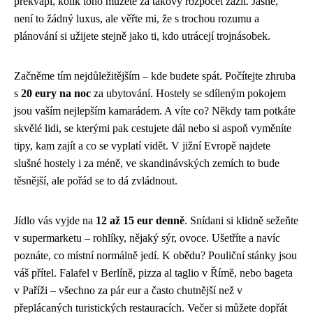
překvapí, kolik toho můžete za takový rozpočet zažít. Jasně,
není to žádný luxus, ale věřte mi, že s trochou rozumu a
plánování si užijete stejně jako ti, kdo utrácejí trojnásobek.
Začněme tím nejdůležitějším – kde budete spát. Počítejte zhruba
s
20 eury na noc
za ubytování. Hostely se sdíleným pokojem
jsou vaším nejlepším kamarádem. A víte co? Někdy tam potkáte
skvělé lidi, se kterými pak cestujete dál nebo si aspoň vyměníte
tipy, kam zajít a co se vyplatí vidět. V jižní Evropě najdete
slušné hostely i za méně, ve skandinávských zemích to bude
těsnější, ale pořád se to dá zvládnout.
Jídlo vás vyjde na
12 až 15 eur denně
. Snídani si klidně sežeňte
v supermarketu – rohlíky, nějaký sýr, ovoce. Ušetříte a navíc
poznáte, co místní normálně jedí. K obědu? Pouliční stánky jsou
váš přítel. Falafel v Berlíně, pizza al taglio v Římě, nebo bageta
v Paříži – všechno za pár eur a často chutnější než v
přeplácaných turistických restauracích. Večer si můžete dopřát