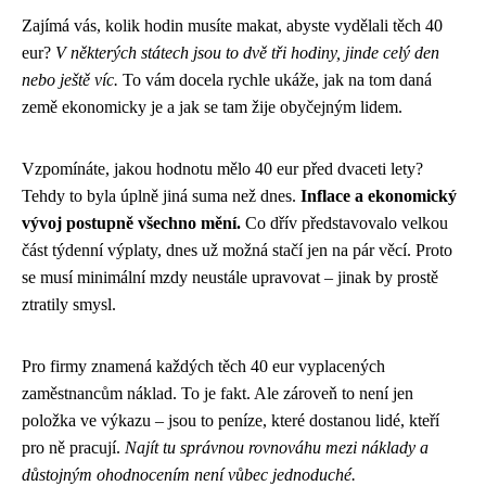
Zajímá vás, kolik hodin musíte makat, abyste vydělali těch 40
eur?
V některých státech jsou to dvě tři hodiny, jinde celý den
nebo ještě víc.
To vám docela rychle ukáže, jak na tom daná
země ekonomicky je a jak se tam žije obyčejným lidem.
Vzpomínáte, jakou hodnotu mělo 40 eur před dvaceti lety?
Tehdy to byla úplně jiná suma než dnes.
Inflace a ekonomický
vývoj postupně všechno mění.
Co dřív představovalo velkou
část týdenní výplaty, dnes už možná stačí jen na pár věcí. Proto
se musí minimální mzdy neustále upravovat – jinak by prostě
ztratily smysl.
Pro firmy znamená každých těch 40 eur vyplacených
zaměstnancům náklad. To je fakt. Ale zároveň to není jen
položka ve výkazu – jsou to peníze, které dostanou lidé, kteří
pro ně pracují.
Najít tu správnou rovnováhu mezi náklady a
důstojným ohodnocením není vůbec jednoduché.