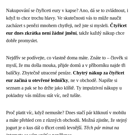
Nakupování se čtyřiceti eury v kapse? Ano, dá se to zvládnout, i
když to chce trochu hlavy. Ve skutečnosti vás to může naučit
zacházet s penězi mnohem chytřeji, než jste si mysleli.
Čtyřicet
eur dnes zkrátka není žádné jmění
, takže každý nákup chce
dobře promyslet.
Nejdřív se podívejte, co vlastně doma máte. Znáte to – člověk si
myslí, že mu došla mouka, přijde domů a v příborníku najde tři
balíčky. Zbytečně utracené peníze.
Chytrý nákup za čtyřicet
eur začíná u otevřené ledničky
, ne v obchodě. Napište si
seznam a pak se ho držte jako klíště. Ty impulzivní nákupy u
pokladny vás můžou stát víc, než tušíte.
Proč platit víc, když nemusíte? Dnes stačí pár kliknutí v mobilu
a máte přehled cen z různých obchodů. Možná zjistíte, že stejný
jogurt je o kus dál o třicet centů levnější.
Těch pár minut na