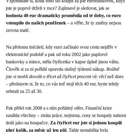
Vzpomínáte si, kolik toho šlo koupit za pár eurobankovek, když
jste je poprvé drželi v ruce? Zajímavé je sledovat, jak se
hodnota 40 eur dramaticky proměnila od té doby, co euro
vstoupilo do našich peněženek
– a věřte, že ty změny nejsou
zrovna malé.
Na přelomu tisíciletí, kdy euro začínalo svou cestu nejdřív v
elektronické podobě a pak od roku 2002 jako papírové
bankovky a mince, měla čtyřicetka v kapse úplně jinou váhu.
Člověk si za ni pořídil opravdu slušný týdenní nákup.
Reálně
jste si mohli dovolit o třicet až čtyřicet procent víc věcí
než dnes
– představte si, že to, co vás teď stojí těch 40 eur, byste tehdy
sehnali za 25 až 30.
Pak přišel rok 2008 a s ním pořádný otřes. Finanční krize
zasáhla všechny – ztráta práce, nejistota, ceny se houpaly nahoru
dolů jako na houpačce.
Za čtyřicet eur jste si jednou koupili
plný košík, za měsíc už jen půl
. Tahle nestabilita byla