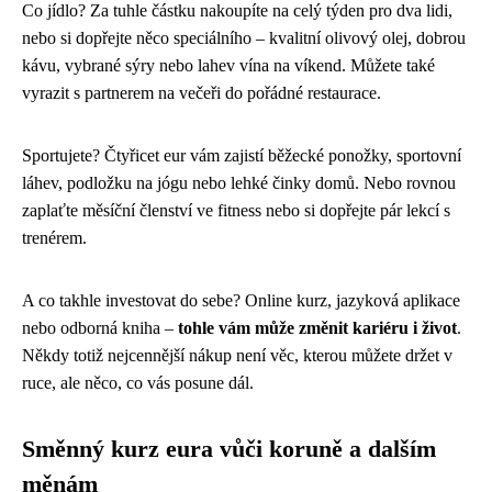
Co jídlo? Za tuhle částku nakoupíte na celý týden pro dva lidi,
nebo si dopřejte něco speciálního – kvalitní olivový olej, dobrou
kávu, vybrané sýry nebo lahev vína na víkend. Můžete také
vyrazit s partnerem na večeři do pořádné restaurace.
Sportujete? Čtyřicet eur vám zajistí běžecké ponožky, sportovní
láhev, podložku na jógu nebo lehké činky domů. Nebo rovnou
zaplaťte měsíční členství ve fitness nebo si dopřejte pár lekcí s
trenérem.
A co takhle investovat do sebe? Online kurz, jazyková aplikace
nebo odborná kniha –
tohle vám může změnit kariéru i život
.
Někdy totiž nejcennější nákup není věc, kterou můžete držet v
ruce, ale něco, co vás posune dál.
Směnný kurz eura vůči koruně a dalším
měnám