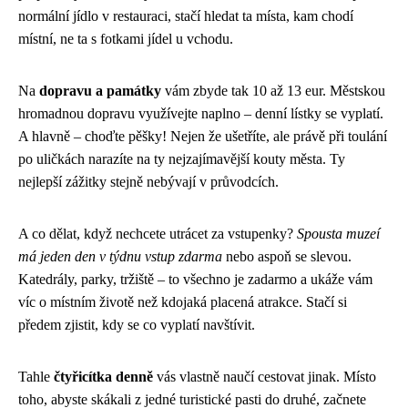
normální jídlo v restauraci, stačí hledat ta místa, kam chodí
místní, ne ta s fotkami jídel u vchodu.
Na
dopravu a památky
vám zbyde tak 10 až 13 eur. Městskou
hromadnou dopravu využívejte naplno – denní lístky se vyplatí.
A hlavně – choďte pěšky! Nejen že ušetříte, ale právě při toulání
po uličkách narazíte na ty nejzajímavější kouty města. Ty
nejlepší zážitky stejně nebývají v průvodcích.
A co dělat, když nechcete utrácet za vstupenky?
Spousta muzeí
má jeden den v týdnu vstup zdarma
nebo aspoň se slevou.
Katedrály, parky, tržiště – to všechno je zadarmo a ukáže vám
víc o místním životě než kdojaká placená atrakce. Stačí si
předem zjistit, kdy se co vyplatí navštívit.
Tahle
čtyřicítka denně
vás vlastně naučí cestovat jinak. Místo
toho, abyste skákali z jedné turistické pasti do druhé, začnete