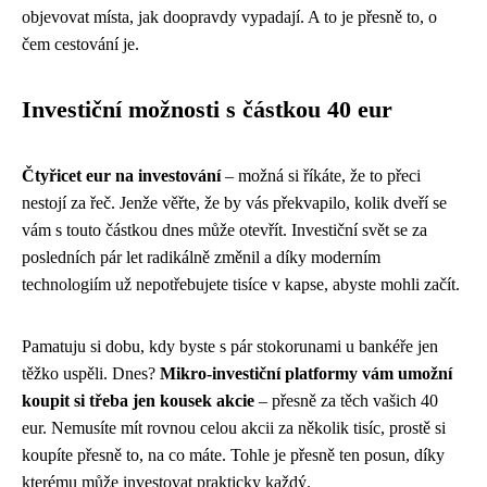
objevovat místa, jak doopravdy vypadají. A to je přesně to, o
čem cestování je.
Investiční možnosti s částkou 40 eur
Čtyřicet eur na investování
– možná si říkáte, že to přeci
nestojí za řeč. Jenže věřte, že by vás překvapilo, kolik dveří se
vám s touto částkou dnes může otevřít. Investiční svět se za
posledních pár let radikálně změnil a díky moderním
technologiím už nepotřebujete tisíce v kapse, abyste mohli začít.
Pamatuju si dobu, kdy byste s pár stokorunami u bankéře jen
těžko uspěli. Dnes?
Mikro-investiční platformy vám umožní
koupit si třeba jen kousek akcie
– přesně za těch vašich 40
eur. Nemusíte mít rovnou celou akcii za několik tisíc, prostě si
koupíte přesně to, na co máte. Tohle je přesně ten posun, díky
kterému může investovat prakticky každý.