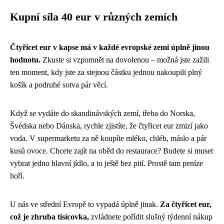
Kupní síla 40 eur v různých zemích
Čtyřicet eur v kapse má v každé evropské zemi úplně jinou
hodnotu.
Zkuste si vzpomnět na dovolenou – možná jste zažili
ten moment, kdy jste za stejnou částku jednou nakoupili plný
košík a podruhé sotva pár věcí.
Když se vydáte do skandinávských zemí, třeba do Norska,
Švédska nebo Dánska, rychle zjistíte, že čtyřicet eur zmizí jako
voda. V supermarketu za ně koupíte mléko, chléb, máslo a pár
kusů ovoce. Chcete zajít na oběd do restaurace? Budete si muset
vybrat jedno hlavní jídlo, a to ještě bez pití. Prostě tam peníze
hoří.
U nás ve střední Evropě to vypadá úplně jinak.
Za čtyřicet eur,
což je zhruba tisícovka,
zvládnete pořídit slušný týdenní nákup