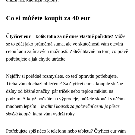
Co si můžete koupit za 40 eur
Čtyřicet eur – kolik toho za ně dnes vlastně pořídíte?
Může
se to zdát jako průměrná suma, ale ve skutečnosti vám otevírá
celou řadu zajímavých možností. Záleží hlavně na tom, co právě
potřebujete a jak chytře utrácíte.
Nejdřív si pořádně rozmyslete, co teď opravdu potřebujete.
Třeba vám dochází oblečení? Za čtyřicet eur si koupíte slušné
džíny od běžné značky, pár triček nebo teplou mikinu na
podzim. A když počkáte na výprodeje, můžete skončit s něčím
mnohem lepším –
kvalitní kousek za poloviční cenu je přece
skvělá koupě
, která vám vydrží roky.
Potřebujete spíš něco k telefonu nebo tabletu? Čtyřicet eur vám