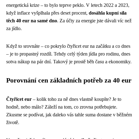
energetická krize – to bylo teprve peklo. V letech 2022 a 2023,
když inflace vyšplhala přes deset procent,
dosáhla kupní síla
těch 40 eur na samé dno
. Za účty za energie jste dávali víc než
za jídlo.
Když to srovnáte – co pokrylo čtyřicet eur na začátku a co dnes
– je to propastný rozdíl. Tehdy celý týden jídla pro rodinu, dnes
sotva nákup na pár dní. Takový je prostě běh času a ekonomiky.
Porovnání cen základních potřeb za 40 eur
Čtyřicet eur
– kolik toho za ně dnes vlastně koupíte? Je to
hodně, nebo málo? Záleží na tom, co zrovna potřebujete.
Zkusme se podívat, jak daleko vás tahle suma dostane v běžném
životě.