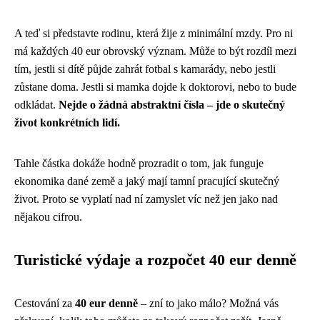
A teď si představte rodinu, která žije z minimální mzdy. Pro ni
má každých 40 eur obrovský význam. Může to být rozdíl mezi
tím, jestli si dítě půjde zahrát fotbal s kamarády, nebo jestli
zůstane doma. Jestli si mamka dojde k doktorovi, nebo to bude
odkládat.
Nejde o žádná abstraktní čísla – jde o skutečný
život konkrétních lidí.
Tahle částka dokáže hodně prozradit o tom, jak funguje
ekonomika dané země a jaký mají tamní pracující skutečný
život. Proto se vyplatí nad ní zamyslet víc než jen jako nad
nějakou cifrou.
Turistické výdaje a rozpočet 40 eur denně
Cestování za
40 eur denně
– zní to jako málo? Možná vás