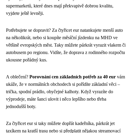
supermarketů, které dnes mají překvapivě dobrou kvalitu,
vyjdete ještě levněji.
Potřebujete se dopravit? Za čtyřicet eur natankujete menší auto
na několikrát, nebo si koupíte měsíční jízdenku na MHD ve
většině evropských měst. Taky můžete párkrát vyrazit vlakem či
autobusem po regionu. Vidíte, že doprava z rodinného rozpočtu
ukousne pořádný kus.
A oblečení?
Porovnání cen základních potřeb za 40 eur
vám
ukáže, že v normálních obchodech si pořídíte základní věci –
trička, spodní prádlo, obyčejné kalhoty. Když vyrazíte do
výprodeje, máte šanci ulovit i něco lepšího nebo třeba
jednodušší boty.
Za čtyřicet eur si taky můžete dopřát kadeřníka, párkrát jet
taxíkem na kratší trasu nebo si předplatit nějakou streamovací