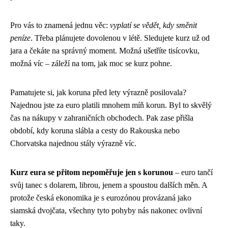
Pro vás to znamená jednu věc:
vyplatí se vědět, kdy směnit
peníze
. Třeba plánujete dovolenou v létě. Sledujete kurz už od
jara a čekáte na správný moment. Možná ušetříte tisícovku,
možná víc – záleží na tom, jak moc se kurz pohne.
Pamatujete si, jak koruna před lety výrazně posilovala?
Najednou jste za euro platili mnohem míň korun. Byl to skvělý
čas na nákupy v zahraničních obchodech. Pak zase přišla
období, kdy koruna slábla a cesty do Rakouska nebo
Chorvatska najednou stály výrazně víc.
Kurz eura se přitom nepoměřuje jen s korunou
– euro tančí
svůj tanec s dolarem, librou, jenem a spoustou dalších měn. A
protože česká ekonomika je s eurozónou provázaná jako
siamská dvojčata, všechny tyto pohyby nás nakonec ovlivní
taky.