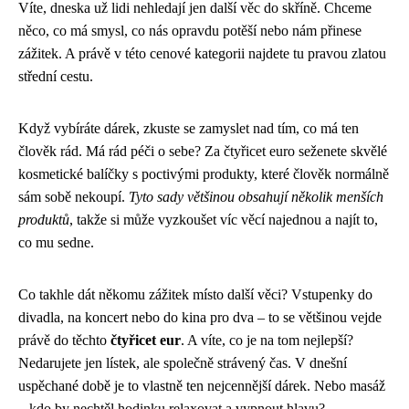
Víte, dneska už lidi nehledají jen další věc do skříně. Chceme
něco, co má smysl, co nás opravdu potěší nebo nám přinese
zážitek. A právě v této cenové kategorii najdete tu pravou zlatou
střední cestu.
Když vybíráte dárek, zkuste se zamyslet nad tím, co má ten
člověk rád. Má rád péči o sebe? Za čtyřicet euro seženete skvělé
kosmetické balíčky s poctivými produkty, které člověk normálně
sám sobě nekoupí.
Tyto sady většinou obsahují několik menších
produktů
, takže si může vyzkoušet víc věcí najednou a najít to,
co mu sedne.
Co takhle dát někomu zážitek místo další věci? Vstupenky do
divadla, na koncert nebo do kina pro dva – to se většinou vejde
právě do těchto
čtyřicet eur
. A víte, co je na tom nejlepší?
Nedarujete jen lístek, ale společně strávený čas. V dnešní
uspěchané době je to vlastně ten nejcennější dárek. Nebo masáž
– kdo by nechtěl hodinku relaxovat a vypnout hlavu?