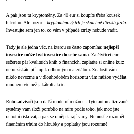
A pak jsou tu kryptoměny. Za 40 eur si koupíte třeba kousek
bitcoinu. Ale pozor –
kryptoměnový trh je skutečně divoká jízda
.
Investujte sem jen to, co vám v případě ztráty nebude vadit.
Tady je ale jedna věc, na kterou se často zapomína:
nejlepší
investice může být investice do sebe sama
. Za čtyřicet eur
sežerete pár kvalitních knih o financích, zaplatíte si online kurz
nebo získáte přístup k odborným materiálům. Znalosti vám
nikdo nevezme a v dlouhodobém horizontu vám můžou vydělat
mnohem víc než jakákoli akcie.
Robo-advisoři jsou další moderní možnost. Tyto automatizované
systémy vám složí portfolio na míru podle toho, jak moc jste
ochotní riskovat, a pak se o něj starají samy. Nemusíte rozumět
finančním trhům do hloubky a poplatky jsou rozumné.