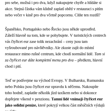
pro sebe, možná i pro dva, když nakupujete chytře a hlídáte si
akce. Stejná částka vám klidně zaplatí oběd v restauraci s pitím
nebo večer v kině pro dva včetně popcornu. Cítíte ten rozdíl?
Španělsko, Portugalsko nebo Řecko jsou někde uprostřed.
Záleží hlavně na tom, kde se pohybujete. V turistických centrech
vás čtyřicet eur zase tolik nezachrání – ceny jsou tam
vyšroubované pro návštěvníky. Ale zkuste zajít do místní
restaurace mimo rušné centrum, kde chodí normální lidé.
Tam si
za čtyřicet eur dáte kompletní menu pro dva
– předkrm, hlavní
chod i pití.
Teď se podívejme na východ Evropy. V Bulharsku, Rumunsku
nebo Polsku jsou čtyřicet eur opravdu k něčemu. Nakoupíte
toho hodně, zaplatíte několik jízd taxíkem nebo si dokonce
dopřejete víkend v penzionu.
Tamní lidé vnímají čtyřicet eur
jako solidní peníze,
které pokryjí velkou část měsíčních výdajů