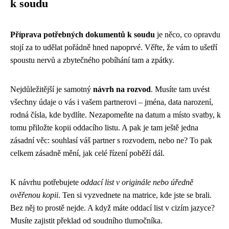
k soudu
Příprava potřebných dokumentů k soudu
je něco, co opravdu
stojí za to udělat pořádně hned napoprvé. Věřte, že vám to ušetří
spoustu nervů a zbytečného pobíhání tam a zpátky.
Nejdůležitější je samotný
návrh na rozvod
. Musíte tam uvést
všechny údaje o vás i vašem partnerovi – jména, data narození,
rodná čísla, kde bydlíte. Nezapomeňte na datum a místo svatby, k
tomu přiložte kopii oddacího listu. A pak je tam ještě jedna
zásadní věc: souhlasí váš partner s rozvodem, nebo ne? To pak
celkem zásadně mění, jak celé řízení poběží dál.
K návrhu potřebujete
oddací list v originále nebo úředně
ověřenou kopii
. Ten si vyzvednete na matrice, kde jste se brali.
Bez něj to prostě nejde. A když máte oddací list v cizím jazyce?
Musíte zajistit překlad od soudního tlumočníka.