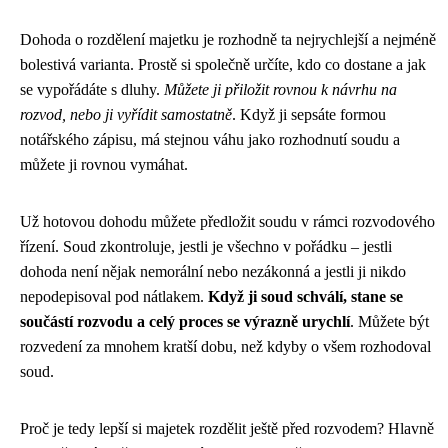
Dohoda o rozdělení majetku je rozhodně ta nejrychlejší a nejméně
bolestivá varianta. Prostě si společně určíte, kdo co dostane a jak
se vypořádáte s dluhy.
Můžete ji přiložit rovnou k návrhu na
rozvod, nebo ji vyřídit samostatně
. Když ji sepsáte formou
notářského zápisu, má stejnou váhu jako rozhodnutí soudu a
můžete ji rovnou vymáhat.
Už hotovou dohodu můžete předložit soudu v rámci rozvodového
řízení. Soud zkontroluje, jestli je všechno v pořádku – jestli
dohoda není nějak nemorální nebo nezákonná a jestli ji nikdo
nepodepisoval pod nátlakem.
Když ji soud schválí, stane se
součástí rozvodu a celý proces se výrazně urychlí
. Můžete být
rozvedení za mnohem kratší dobu, než kdyby o všem rozhodoval
soud.
Proč je tedy lepší si majetek rozdělit ještě před rozvodem? Hlavně