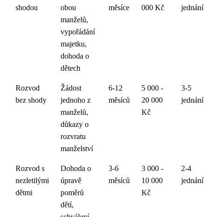
shodou
obou
měsíce
000 Kč
jednání
manželů,
vypořádání
majetku,
dohoda o
dětech
Rozvod
Žádost
6-12
5 000 -
3-5
bez shody
jednoho z
měsíců
20 000
jednání
manželů,
Kč
důkazy o
rozvratu
manželství
Rozvod s
Dohoda o
3-6
3 000 -
2-4
nezletilými
úpravě
měsíců
10 000
jednání
dětmi
poměrů
Kč
dětí,
schválení