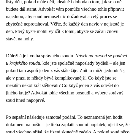
listy dětí, pokud máte děti, ideálně i dohoda o tom, jak se o ně
budete dál starat. Advokát vám pomůže všechno tohle připravit
najednou, aby soud nemusel nic dožadovat a celý proces se
zbytečně neprotahoval. Věřte, že každý den navíc v nejistotě je
den, který byste mohli využít k tomu, abyste se začali znovu
stavět na nohy.
Důležitá je i volba správného soudu.
Návrh na rozvod se podává
u krajského soudu
, kde jste společně naposledy bydleli – ale jen
pokud tam aspoň jeden z vás stále žije. Znít to může jednoduše,
ale v praxi to někdy bývá komplikovanější. Co když jste se
mezitím několikrát stěhovali? Co když jeden z vás odešel do
jiného kraje? Advokát tohle všechno posoudí a vybere správný
soud hned napoprvé.
Po sepsání následuje samotné podání. To neznamená jen hodit
dokument na poštu – je třeba zaplatit soudní poplatek, ujistit se, že
soud všechno přijal, že řízení skutečně začalo. A pokud soud něco