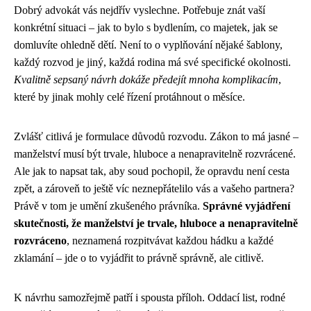
Dobrý advokát vás nejdřív vyslechne. Potřebuje znát vaší
konkrétní situaci – jak to bylo s bydlením, co majetek, jak se
domluvíte ohledně dětí. Není to o vyplňování nějaké šablony,
každý rozvod je jiný, každá rodina má své specifické okolnosti.
Kvalitně sepsaný návrh dokáže předejít mnoha komplikacím
,
které by jinak mohly celé řízení protáhnout o měsíce.
Zvlášť citlivá je formulace důvodů rozvodu. Zákon to má jasné –
manželství musí být trvale, hluboce a nenapravitelně rozvrácené.
Ale jak to napsat tak, aby soud pochopil, že opravdu není cesta
zpět, a zároveň to ještě víc neznepřátelilo vás a vašeho partnera?
Právě v tom je umění zkušeného právníka.
Správné vyjádření
skutečnosti, že manželství je trvale, hluboce a nenapravitelně
rozvráceno
, neznamená rozpitvávat každou hádku a každé
zklamání – jde o to vyjádřit to právně správně, ale citlivě.
K návrhu samozřejmě patří i spousta příloh. Oddací list, rodné