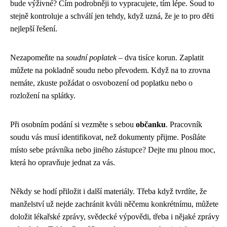
bude výživné? Čím podrobněji to vypracujete, tím lépe. Soud to
stejně kontroluje a schválí jen tehdy, když uzná, že je to pro děti
nejlepší řešení.
Nezapomeňte na
soudní poplatek
– dva tisíce korun. Zaplatit
můžete na pokladně soudu nebo převodem. Když na to zrovna
nemáte, zkuste požádat o osvobození od poplatku nebo o
rozložení na splátky.
Při osobním podání si vezměte s sebou
občanku
. Pracovník
soudu vás musí identifikovat, než dokumenty přijme. Posíláte
místo sebe právníka nebo jiného zástupce? Dejte mu plnou moc,
která ho opravňuje jednat za vás.
Někdy se hodí přiložit i další materiály. Třeba když tvrdíte, že
manželství už nejde zachránit kvůli něčemu konkrétnímu, můžete
doložit lékařské zprávy, svědecké výpovědi, třeba i nějaké zprávy