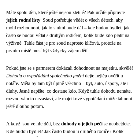
Máte spolu děti, které ještě nejsou zletilé? Pak určitě připravte
jejich rodné listy
. Soud potřebuje vědět o všech dětech, aby
mohl rozhodnout, jak to s nimi bude dál – kde budou bydlet, jak
často se budou vídat s druhým rodičem, kolik bude kdo platit na
výživné. Tahle část je pro soud naprosto klíčová, protože na
prvním místě musí být vždycky zájem dětí.
Pokud jste se s partnerem dokázali dohodnout na majetku, skvělé!
Dohodu o vypořádání společného jmění
dejte nejlép ověřit u
notáře. Měla by tam být úplně všechno – byt, auto, úspory, ale i
dluhy. Jasně napište, co dostane kdo. Když tuhle dohodu nemáte,
rozvod vám to nezastaví, ale majetkové vypořádání může táhnout
ještě dlouho potom.
A když jsou ve hře děti, bez
dohody o jejich péči
se neobejdete.
Kde budou bydlet? Jak často budou u druhého rodiče? Kolik