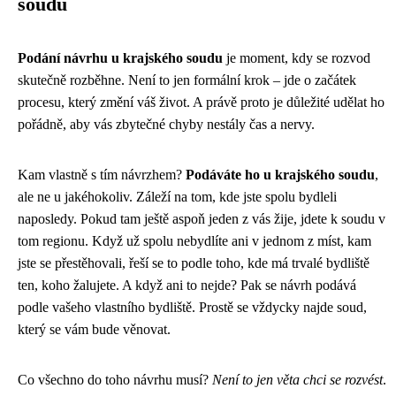
soudu
Podání návrhu u krajského soudu
je moment, kdy se rozvod
skutečně rozběhne. Není to jen formální krok – jde o začátek
procesu, který změní váš život. A právě proto je důležité udělat ho
pořádně, aby vás zbytečné chyby nestály čas a nervy.
Kam vlastně s tím návrzhem?
Podáváte ho u krajského soudu
,
ale ne u jakéhokoliv. Záleží na tom, kde jste spolu bydleli
naposledy. Pokud tam ještě aspoň jeden z vás žije, jdete k soudu v
tom regionu. Když už spolu nebydlíte ani v jednom z míst, kam
jste se přestěhovali, řeší se to podle toho, kde má trvalé bydliště
ten, koho žalujete. A když ani to nejde? Pak se návrh podává
podle vašeho vlastního bydliště. Prostě se vždycky najde soud,
který se vám bude věnovat.
Co všechno do toho návrhu musí?
Není to jen věta chci se rozvést
.