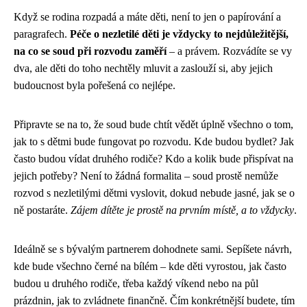
Když se rodina rozpadá a máte děti, není to jen o papírování a
paragrafech.
Péče o nezletilé děti je vždycky to nejdůležitější,
na co se soud při rozvodu zaměří
– a právem. Rozvádíte se vy
dva, ale děti do toho nechtěly mluvit a zaslouží si, aby jejich
budoucnost byla pořešená co nejlépe.
Připravte se na to, že soud bude chtít vědět úplně všechno o tom,
jak to s dětmi bude fungovat po rozvodu. Kde budou bydlet? Jak
často budou vídat druhého rodiče? Kdo a kolik bude přispívat na
jejich potřeby? Není to žádná formalita – soud prostě nemůže
rozvod s nezletilými dětmi vyslovit, dokud nebude jasné, jak se o
ně postaráte.
Zájem dítěte je prostě na prvním místě, a to vždycky
.
Ideálně se s bývalým partnerem dohodnete sami. Sepíšete návrh,
kde bude všechno černé na bílém – kde děti vyrostou, jak často
budou u druhého rodiče, třeba každý víkend nebo na půl
prázdnin, jak to zvládnete finančně. Čím konkrétnější budete, tím