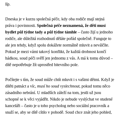
líp.
Dneska je v kurzu společná péče, kdy oba rodiče mají stejná
práva i povinnosti.
Společná péče neznamená, že děti musí
bydlet půl týdne tady a půl týdne támhle
– často žijí u jednoho
rodiče, ale důležitá rozhodnutí děláte pořád společně. Funguje to
ale jen tehdy, když spolu dokážete normálně mluvit a neválčíte.
Pokud je mezi vámi takový konflikt, že každá drobnost končí
hádkou, soud péči svěří jen jednomu z vás. A má k tomu důvod –
dítě nepotřebuje žít uprostřed bitevního pole.
Počítejte s tím, že soud může chtít mluvit i s vašimi dětmi. Když je
dítěti patnáct a víc,
musí ho soud vyslechnout
, pokud tomu něco
zásadního nebrání. U mladších záleží na tom, jestli už jsou
schopné se k věci vyjádřit. Nikdo je nebude vyslýchat ve studené
kanceláři – často je u toho psycholog nebo sociální pracovník a
snaží se, aby se dítě cítilo v pohodě. Soud chce znát jeho pohled,