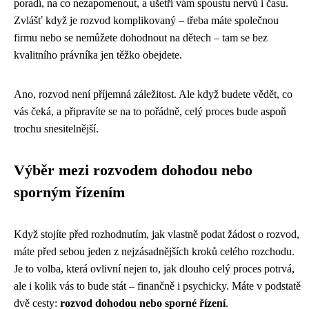
poradí, na co nezapomenout, a ušetří vám spoustu nervů i času.
Zvlášť když je rozvod komplikovaný – třeba máte společnou
firmu nebo se nemůžete dohodnout na dětech – tam se bez
kvalitního právníka jen těžko obejdete.
Ano, rozvod není příjemná záležitost. Ale když budete vědět, co
vás čeká, a připravíte se na to pořádně, celý proces bude aspoň
trochu snesitelnější.
Výběr mezi rozvodem dohodou nebo
sporným řízením
Když stojíte před rozhodnutím, jak vlastně podat žádost o rozvod,
máte před sebou jeden z nejzásadnějších kroků celého rozchodu.
Je to volba, která ovlivní nejen to, jak dlouho celý proces potrvá,
ale i kolik vás to bude stát – finančně i psychicky. Máte v podstatě
dvě cesty:
rozvod dohodou nebo sporné řízení
.