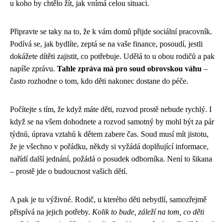
u koho by chtělo žít, jak vnímá celou situaci.
Připravte se taky na to, že k vám domů přijde sociální pracovník.
Podívá se, jak bydlíte, zeptá se na vaše finance, posoudí, jestli
dokážete dítěti zajistit, co potřebuje. Udělá to u obou rodičů a pak
napíše zprávu.
Tahle zpráva má pro soud obrovskou váhu
–
často rozhodne o tom, kdo děti nakonec dostane do péče.
Počítejte s tím, že když máte děti, rozvod prostě nebude rychlý. I
když se na všem dohodnete a rozvod samotný by mohl být za pár
týdnů, úprava vztahů k dětem zabere čas. Soud musí mít jistotu,
že je všechno v pořádku, někdy si vyžádá doplňující informace,
nařídí další jednání, požádá o posudek odborníka. Není to šikana
– prostě jde o budoucnost vašich dětí.
A pak je tu výživné. Rodič, u kterého děti nebydlí, samozřejmě
přispívá na jejich potřeby.
Kolik to bude, záleží na tom, co děti