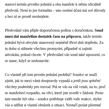
stanoví termín prvního jednání a oba manžele k němu oficiálně
předvolá. Není to jen formalita – tato osobní účast má své důvody
a bez ní se prostě neobejdete.
Předvolání vám přijde doporučenou poštou s doručenkou.
Soud
musí dát manželům dostatek času na přípravu
, takže termín
jednání bývá obvykle stanovený nejméně třicet dnů dopředu. Za
tu dobu si stihnete všechno promyslet, případně si zajistit
advokáta, pokud chcete. V předvolání vás soud také upozorní, co
se stane, když se nedostavíte.
Co vlastně při tom prvním jednání probíhá? Soudce se snaží
zjistit, jak to mezi vámi doopravdy vypadá a
jestli jsou splněné
všechny podmínky pro rozvod
. Ptá se vás na váš vztah, na to, proč
se manželství rozpadlo, na věci, které jste uvedli v žádosti. Proto
tam musíte být oba – soudce potřebuje vidět vaše reakce, slyšet
vás a udělat si vlastní obrázek o situaci. Nestačí poslat písemné