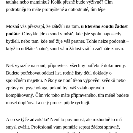
tatínka nebo maminku? Kolik přesně bude výživné? Čím
podrobněji to máte promyšlené a dohodnuté, tím lépe.
Možná vás překvapí, že záleží i na tom,
u kterého soudu žádost
podáte
. Obvykle jde o soud v místě, kde jste spolu naposledy
bydleli, nebo tam, kde teď žije váš partner. Tohle nelze podcenit –
když to uděláte špatně, soud vám žádost vrátí a začínáte znovu.
Než vyrazíte na soud, připravte si všechny potřebné dokumenty.
Budete potřebovat oddací list, rodné listy dětí, doklady o
společném majetku. Někdy se hodí třeba výpovědi svědků nebo
zprávy od psychologa, pokud byl váš vztah opravdu
komplikovaný. Čím víc toho máte připraveného, tím méně budete
muset doplňovat a celý proces půjde rychleji.
A co se týče advokáta? Není to povinnost, ale rozhodně to má
smysl zvážit. Profesionál vám pomůže sepsat žádost správně,