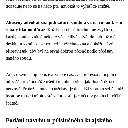
dožaduje nebo se na něco ptá, advokát to vyřeší okamžitě.
Zkušený advokát zná judikaturu soudů a ví, na co konkrétní
senáty kladou důraz
. Každý soud má trochu jiné zvyklosti,
každý soudce vnímá některé věci citlivěji. Někdo, kdo už má
desítky rozvodů za sebou, tohle všechno zná a dokáže návrh
připravit tak, aby byl na první dobrou přesně podle představ
daného soudu.
Ano, rozvod stojí peníze a zabere čas. Ale profesionální pomoc
od začátku vám může ušetřit mnohem víc – jak finančně, tak
nervově. Protože konec manželství je dost těžký sám o sobě, aniž
byste se museli trápit ještě s tím, jestli jste něco v papírech udělali
špatně.
Podání návrhu u příslušného krajského