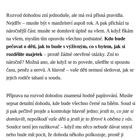
Rozvod dohodou zní jednoduše, ale má svá přísná pravidla.
Nejdřív – musíte být v manželství aspoň rok. A pak přichází ta
náročnější část: musíte se domluvit úplně na všem. A když říkám
na všem, myslím tím opravdu všechno podstatné.
Kdo bude
pečovat o děti, jak to bude s výživným, co s bytem, jak si
rozdělíte majetek
– prostě žádné otevřené otázky. Zní to
náročně? Možná ano, ale když se to povede, ušetříte si spoustu
času, peněz a nervů. A hlavně – vaše děti nemusí sledovat, jak se
jejich rodiče tahaní u soudu.
Příprava na rozvod dohodou znamená hodně papírování. Musíte
sepsat detailní dohodu, kde bude všechno černé na bílém. Soud si
ji pak pečlivě projde a kontroluje hlavně jedno:
jestli to, co jste si
domluvili, nepoškodí vaše děti a jestli je to férové k oběma z vás
.
Soudce není jen razítkovač – když mu něco nebude dávat smysl
nebo bude mít pocit, že dohoda někoho poškozuje, prostě ji