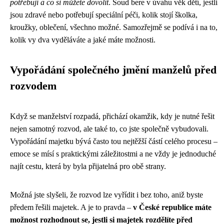
potřebují a co si můžete dovolit
. Soud bere v úvahu věk dětí, jestli
jsou zdravé nebo potřebují speciální péči, kolik stojí školka,
kroužky, oblečení, všechno možné. Samozřejmě se podívá i na to,
kolik vy dva vyděláváte a jaké máte možnosti.
Vypořádání společného jmění manželů před
rozvodem
Když se manželství rozpadá, přichází okamžik, kdy je nutné řešit
nejen samotný rozvod, ale také to, co jste společně vybudovali.
Vypořádání majetku bývá často tou nejtěžší částí celého procesu –
emoce se mísí s praktickými záležitostmi a ne vždy je jednoduché
najít cestu, která by byla přijatelná pro obě strany.
Možná jste slyšeli, že rozvod lze vyřídit i bez toho, aniž byste
předem řešili majetek. A je to pravda –
v České republice máte
možnost rozhodnout se, jestli si majetek rozdělíte před