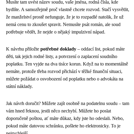
Musíte tam uvést název soudu, vaše jména, rodná čísla, kde
bydlíte. A samozřejmě proč vlastně chcete rozvod. Stačí vysvětlit,
že manželství prostě nefunguje, že je to rozpadlé natolik, že už
nemá cenu to zkoušet spravit. Nemusíte psát román, ale soud
potřebuje vědět, že nejde o nějaký impulzivní nápad.
K návrhu přiložte
potřebné doklady
– oddací list, pokud máte
děti, tak jejich rodné listy, a potvrzení o zaplacení soudního
poplatku. Ten vyjde na dva tisíce korun. Když na to momentálně
nemáte, protože třeba rozvod přichází v těžké finanční situaci,
můžete požádat o osvobození od poplatku nebo o advokáta na
státní náklady.
Jak návrh doručit? Můžete zajít osobně na podatelnu soudu – tam
vám hned řeknou, jestli něco nechybí. Můžete ho poslat
doporučeně poštou, ať máte důkaz, kdy jste ho odeslali. Nebo,
pokud máte datovou schránku, pošlete ho elektronicky. To je
nejrychlejší.