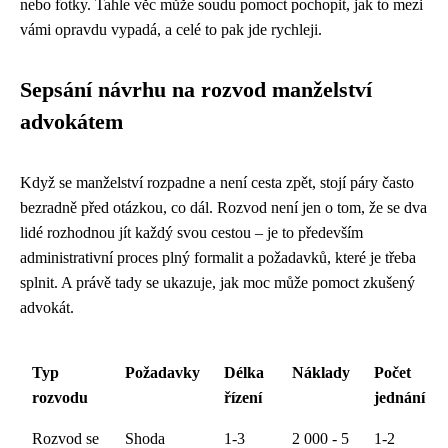
nebo fotky. Tahle věc může soudu pomoct pochopit, jak to mezi
vámi opravdu vypadá, a celé to pak jde rychleji.
Sepsání návrhu na rozvod manželství
advokátem
Když se manželství rozpadne a není cesta zpět, stojí páry často
bezradně před otázkou, co dál. Rozvod není jen o tom, že se dva
lidé rozhodnou jít každý svou cestou – je to především
administrativní proces plný formalit a požadavků, které je třeba
splnit. A právě tady se ukazuje, jak moc může pomoct zkušený
advokát.
Typ
Požadavky
Délka
Náklady
Počet
rozvodu
řízení
jednání
Rozvod se
Shoda
1-3
2 000 - 5
1-2