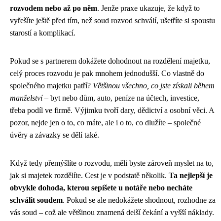
rozvodem nebo až po něm
. Jenže praxe ukazuje, že když to
vyřešíte ještě před tím, než soud rozvod schválí, ušetříte si spoustu
starostí a komplikací.
Pokud se s partnerem dokážete dohodnout na rozdělení majetku,
celý proces rozvodu je pak mnohem jednodušší. Co vlastně do
společného majetku patří?
Většinou všechno, co jste získali během
manželství
– byt nebo dům, auto, peníze na účtech, investice,
třeba podíl ve firmě. Výjimku tvoří dary, dědictví a osobní věci. A
pozor, nejde jen o to, co máte, ale i o to, co dlužíte – společné
úvěry a závazky se dělí také.
Když tedy přemýšlíte o rozvodu, měli byste zároveň myslet na to,
jak si majetek rozdělíte. Cest je v podstatě několik.
Ta nejlepší je
obvykle dohoda, kterou sepíšete u notáře nebo necháte
schválit soudem
. Pokud se ale nedokážete shodnout, rozhodne za
vás soud – což ale většinou znamená delší čekání a vyšší náklady.