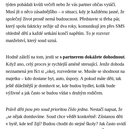
týden pohádali kvůli večeři nebo že vás partner občas vytáčí.
Musí jít o něco zásadnějšího – o situaci, kdy je každému jasné, že
společný život prostě nemá budoucnost. Představte si třeba pár,
který spolu fakticky nežije už dva roky, komunikují jen přes SMS
ohledně dětí a každé setkání končí napětím. To je rozvrат
manželství, který soud uzná.
Hodně záleží na tom, jestli se
s partnerem dokážete dohodnout
.
Když ano, celý proces je rychlejší améně stresující. Jenže dohoda
neznamená jen říct si „okej, rozvedeme se. Musíte se shodnout na
majetku – kdo dostane byt, auto, úspory. A pokud máte děti, tak
ještě důležitější je domluvit se, kde budou bydlet, kolik bude
výživné a jak často se budou vídat s druhým rodičem.
Právě
děti jsou pro soud prioritou číslo jedna
. Nestačí napsat, že
„se nějak domluvíme. Soud chce vědět konkrétně: Zůstanou děti
v bytě, kde teď žijí? Budou chodit do stejné školy? Jak často uvidí