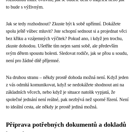
to bude s výživným.
Jak se tedy rozhodnout? Zkuste být k sobě upřímní. Dokážete
spolu ještě vůbec mluvit? Jste schopní sednout si a projednat věci
bez křiku a vzájemných výčitek? Pokud ano, i když jen trochu,
zkuste dohodou. Ušetříte tím nejen sami sobě, ale především
svým dětem spoustu bolesti. Sledovat rodiče, jak se přou u soudu,
není pro žádné dítě příjemné.
Na druhou stranu – někdy prostě dohoda možná není. Když jeden
z vás odmítá komunikovat, když se nedokážete shodnout ani na
základních věcech, nebo když je situace natolik vypjatá, že
společné jednání není reálné, pak nezbývá než sporné řízení. Není
to ideální cesta, ale někdy je prostě jediná možná.
Příprava potřebných dokumentů a dokladů