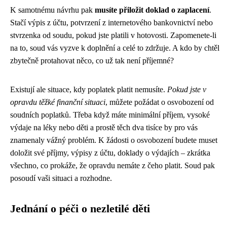
K samotnému návrhu pak
musíte přiložit doklad o zaplacení
.
Stačí výpis z účtu, potvrzení z internetového bankovnictví nebo
stvrzenka od soudu, pokud jste platili v hotovosti. Zapomenete-li
na to, soud vás vyzve k doplnění a celé to zdržuje. A kdo by chtěl
zbytečně protahovat něco, co už tak není příjemné?
Existují ale situace, kdy poplatek platit nemusíte.
Pokud jste v
opravdu těžké finanční situaci
, můžete požádat o osvobození od
soudních poplatků. Třeba když máte minimální příjem, vysoké
výdaje na léky nebo děti a prostě těch dva tisíce by pro vás
znamenaly vážný problém. K žádosti o osvobození budete muset
doložit své příjmy, výpisy z účtu, doklady o výdajích – zkrátka
všechno, co prokáže, že opravdu nemáte z čeho platit. Soud pak
posoudí vaši situaci a rozhodne.
Jednání o péči o nezletilé děti