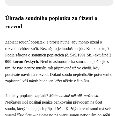
Úhrada soudního poplatku za řízení o
rozvod
Zaplatit soudní poplatek je prostě nutné, aby mohlo řízení o
rozvodu vůbec začít. Bez něj to jednoduše nejde. Kolik to stojí?
Podle zákona o soudních poplatcích (č. 549/1991 Sb.) aktuálně
2
000 korun českých
. Není to astronomická suma, ale počítejte s
tím, že tyto peníze musíte mít připravené už ve chvíli, kdy
podáváte návrh na rozvod. Dokud soudu nepředložíte potvrzení o
zaplacení, váš návrh bude jen ležet někde v šuplíku.
Jak tedy poplatek zaplatit?
Máte vlastně několik možností
.
Nejčastěji lidé posílají peníze bankovním převodem na účet
soudu, který bude jejich případ řešit. Každý okresní soud má své
vlastní číslo účtu – najdete ho na webu soudu nebo vám ho sdělí