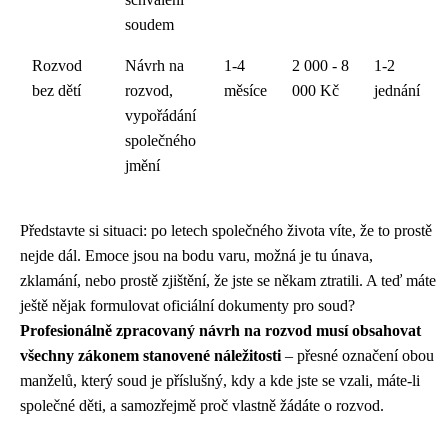
soudem
Rozvod
Návrh na
1-4
2 000 - 8
1-2
bez dětí
rozvod,
měsíce
000 Kč
jednání
vypořádání
společného
jmění
Představte si situaci: po letech společného života víte, že to prostě
nejde dál. Emoce jsou na bodu varu, možná je tu únava,
zklamání, nebo prostě zjištění, že jste se někam ztratili. A teď máte
ještě nějak formulovat oficiální dokumenty pro soud?
Profesionálně zpracovaný návrh na rozvod musí obsahovat
všechny zákonem stanovené náležitosti
– přesné označení obou
manželů, který soud je příslušný, kdy a kde jste se vzali, máte-li
společné děti, a samozřejmě proč vlastně žádáte o rozvod.