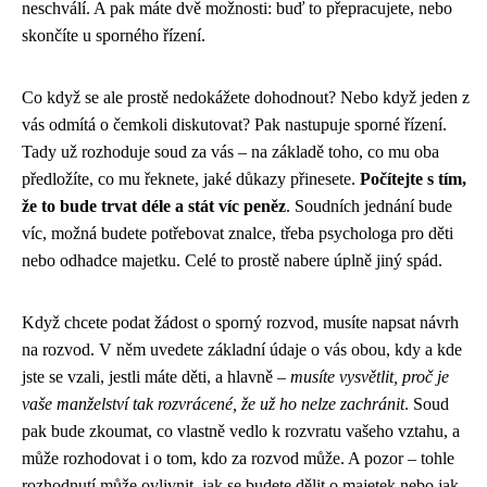
neschválí. A pak máte dvě možnosti: buď to přepracujete, nebo
skončíte u sporného řízení.
Co když se ale prostě nedokážete dohodnout? Nebo když jeden z
vás odmítá o čemkoli diskutovat? Pak nastupuje sporné řízení.
Tady už rozhoduje soud za vás – na základě toho, co mu oba
předložíte, co mu řeknete, jaké důkazy přinesete.
Počítejte s tím,
že to bude trvat déle a stát víc peněz
. Soudních jednání bude
víc, možná budete potřebovat znalce, třeba psychologa pro děti
nebo odhadce majetku. Celé to prostě nabere úplně jiný spád.
Když chcete podat žádost o sporný rozvod, musíte napsat návrh
na rozvod. V něm uvedete základní údaje o vás obou, kdy a kde
jste se vzali, jestli máte děti, a hlavně –
musíte vysvětlit, proč je
vaše manželství tak rozvrácené, že už ho nelze zachránit
. Soud
pak bude zkoumat, co vlastně vedlo k rozvratu vašeho vztahu, a
může rozhodovat i o tom, kdo za rozvod může. A pozor – tohle
rozhodnutí může ovlivnit, jak se budete dělit o majetek nebo jak