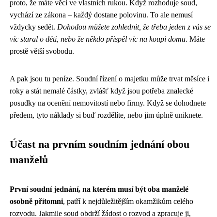
proto, že máte věci ve vlastních rukou. Když rozhoduje soud,
vychází ze zákona – každý dostane polovinu. To ale nemusí
vždycky sedět.
Dohodou můžete zohlednit, že třeba jeden z vás se
víc staral o děti, nebo že někdo přispěl víc na koupi domu
. Máte
prostě větší svobodu.
A pak jsou tu peníze. Soudní řízení o majetku může trvat měsíce i
roky a stát nemalé částky, zvlášť když jsou potřeba znalecké
posudky na ocenění nemovitostí nebo firmy. Když se dohodnete
předem, tyto náklady si buď rozdělíte, nebo jim úplně uniknete.
Účast na prvním soudním jednání obou
manželů
První soudní jednání, na kterém musí být oba manželé
osobně přítomni
, patří k nejdůležitějším okamžikům celého
rozvodu. Jakmile soud obdrží žádost o rozvod a zpracuje ji,