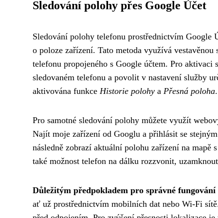
Sledování polohy přes Google Účet
Sledování polohy telefonu prostřednictvím Google Úč
o poloze zařízení. Tato metoda využívá vestavěnou
telefonu propojeného s Google účtem. Pro aktivaci s
sledovaném telefonu a povolit v nastavení služby urč
aktivována funkce
Historie polohy
a
Přesná poloha
.
Pro samotné sledování polohy můžete využít webový p
Najít moje zařízení od Googlu a přihlásit se stejn
následně zobrazí aktuální polohu zařízení na mapě 
také možnost telefon na dálku rozzvonit, uzamknou
Důležitým předpokladem pro správné fungování
ať už prostřednictvím mobilních dat nebo Wi-Fi sítě
před odpojením. Pro zvýšení přesnosti lokalizace je