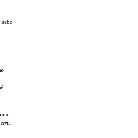
e nebo
ho
né
fonu.
metrů
.