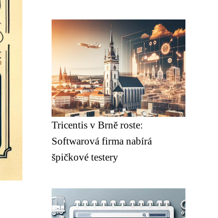
Tricentis v Brně roste:
Softwarová firma nabírá
špičkové testery