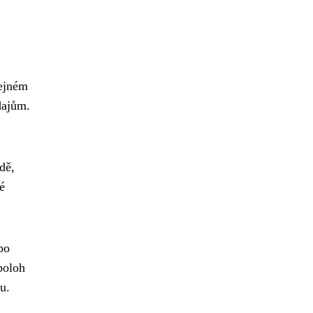
řejném
dajům.
dě,
é
bo
 poloh
u.