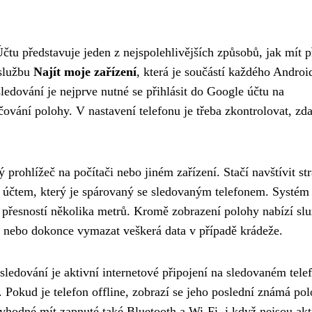
tu představuje jeden z nejspolehlivějších způsobů, jak mít p
 službu
Najít moje zařízení
, která je součástí každého Androi
ledování je nejprve nutné se přihlásit do Google účtu na
ování polohy. V nastavení telefonu je třeba zkontrolovat, zda
rohlížeč na počítači nebo jiném zařízení. Stačí navštívit st
ým účtem, který je spárovaný se sledovaným telefonem. Systé
s přesností několika metrů. Kromě zobrazení polohy nabízí sl
t nebo dokonce vymazat veškerá data v případě krádeže.
sledování je aktivní internetové připojení na sledovaném tele
. Pokud je telefon offline, zobrazí se jeho poslední známá po
 vhodné mít zapnuté také Bluetooth a Wi-Fi, i když nejsou ak