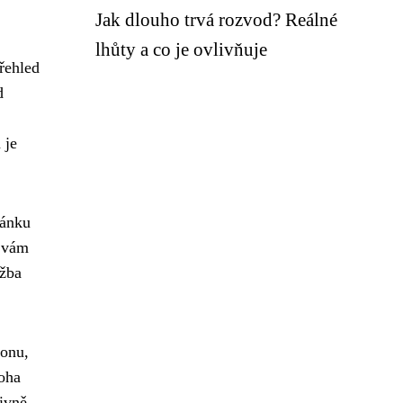
Jak dlouho trvá rozvod? Reálné
lhůty a co je ovlivňuje
řehled
d
 je
ránku
m vám
užba
fonu,
loha
tivně