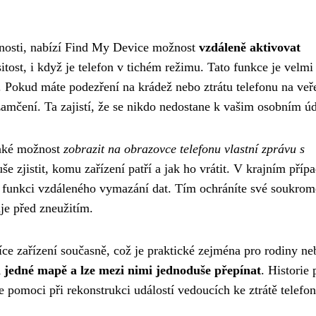
cnosti, nabízí Find My Device možnost
vzdáleně aktivovat
itost, i když je telefon v tichém režimu. Tato funkce je velmi
í. Pokud máte podezření na krádež nebo ztrátu telefonu na ve
amčení. Ta zajistí, že se nikdo nedostane k vašim osobním ú
také možnost
zobrazit na obrazovce telefonu vlastní zprávu s
e zjistit, komu zařízení patří a jak ho vrátit. V krajním přípa
užít funkci vzdáleného vymazání dat. Tím ochráníte své soukrom
je před zneužitím.
e zařízení současně, což je praktické zejména pro rodiny ne
a jedné mapě a lze mezi nimi jednoduše přepínat
. Historie
 pomoci při rekonstrukci událostí vedoucích ke ztrátě telefon