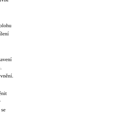
polohu
ílení
tavení
.
vnění.
ěnit
v
 se