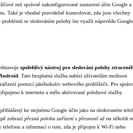
 klíčové mít správně nakonfigurované nastavení účtu Google a
rnetu. Také je vhodné pravidelně kontrolovat, zda jsou všechny
adě problémů se sledováním polohy lze využít nápovědu Googl
edstavuje
spolehlivý nástroj pro sledování polohy ztracené
 Android
. Tato bezplatná služba nabízí uživatelům možnost
zařízení pomocí jakéhokoliv webového prohlížeče. Pro správ
připojeno k internetu a mělo aktivované polohové služby.
 přihlášený ke stejnému Google účtu jako na sledovaném tele
apě zobrazí
přesná poloha zařízení s přesností až na několik 
e telefonu a informaci o tom, zda je připojen k Wi-Fi nebo