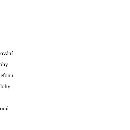
dování
lohy
lefonu
olohy
fonů