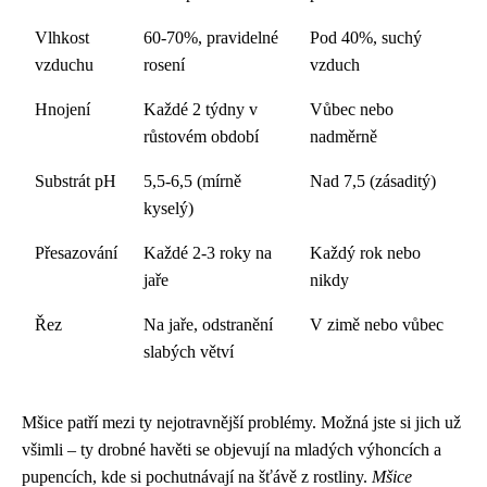
Vlhkost
60-70%, pravidelné
Pod 40%, suchý
vzduchu
rosení
vzduch
Hnojení
Každé 2 týdny v
Vůbec nebo
růstovém období
nadměrně
Substrát pH
5,5-6,5 (mírně
Nad 7,5 (zásaditý)
kyselý)
Přesazování
Každé 2-3 roky na
Každý rok nebo
jaře
nikdy
Řez
Na jaře, odstranění
V zimě nebo vůbec
slabých větví
Mšice patří mezi ty nejotravnější problémy. Možná jste si jich už
všimli – ty drobné havěti se objevují na mladých výhoncích a
pupencích, kde si pochutnávají na šťávě z rostliny.
Mšice