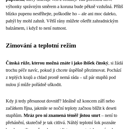
výhonky správným směrem a koruna bude pěkně vzdušná. Příliš
blízko pupenu nestříhejte, poškodíte ho – ale ani moc daleko,
pahýl by mohl zahnít. Větší rány můžete ošetřit zahradnickým
balzámem, i když to není nutnost.
Zimování a teplotní režim
Čínská růže, kterou možná znáte i jako ibišek čínský
, si žádá
trochu péče navíc, pokud ji chcete úspěšně přezimovat. Pochází
z teplých krajů a chlad prostě nemá ráda – už pár stupňů pod
nulou jí může pořádně uškodit.
Kdy ji tedy přesunout dovnitř? Ideálně už koncem září nebo
začátkem října, jakmile se noční teploty začnou blížit k deseti
stupňům.
Mráz pro ni znamená téměř jistou smrt
– není to
přehánění, skutečně je tak citlivá. Náhlý teplotní šok poznáte