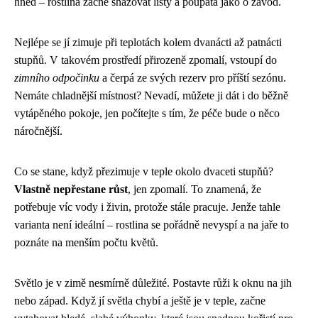
hned – rostlina začne shazovat listy a poupata jako o závod.
Nejlépe se jí zimuje při teplotách kolem dvanácti až patnácti
stupňů. V takovém prostředí přirozeně zpomalí, vstoupí do
zimního odpočinku
a čerpá ze svých rezerv pro příští sezónu.
Nemáte chladnější místnost? Nevadí, můžete ji dát i do běžně
vytápěného pokoje, jen počítejte s tím, že péče bude o něco
náročnější.
Co se stane, když přezimuje v teple okolo dvaceti stupňů?
Vlastně nepřestane růst
, jen zpomalí. To znamená, že
potřebuje víc vody i živin, protože stále pracuje. Jenže tahle
varianta není ideální – rostlina se pořádně nevyspí a na jaře to
poznáte na menším počtu květů.
Světlo je v zimě nesmírně důležité. Postavte růži k oknu na jih
nebo západ. Když jí světla chybí a ještě je v teple, začne