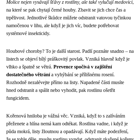
Molice nejen vysávají šťávy z rostliny, ale také vylučují medovici
,
na které se pak chytají černé houby. Zbavit se jich chce čas a
trpělivost. Jednotlivé škůdce můžete odstranit vatovou tyčinkou
namočenou v lihu, ale když je jich víc, budete potřebovat
systémové insekticidy.
Houbové choroby? To je další starost. Padlí poznáte snadno – na
listech se objeví bílý práškovitý povlak. Vzniká hlavně když je
vlhko a špatně se větrá.
Prevence spočívá v zajištění
dostatečného větrání
a vyhýbání se přílišnému rosení.
Rozhodně nezalévejte přímo na listy. Napadené části musíte
hned odstranit a spálit nebo vyhodit, pak rostlinu ošetřit
fungicidem.
Kořenová hniloba je vážná věc. Vzniká, když to s zalíváním
přeženete a hlína nemá kam odtékat. Rostlina vadne, i když je
půda mokrá, listy žloutnou a opadávají. Když máte podezření,
že se tohle děje, musíte rostlinu vyndat, odstranit zkažené kořeny