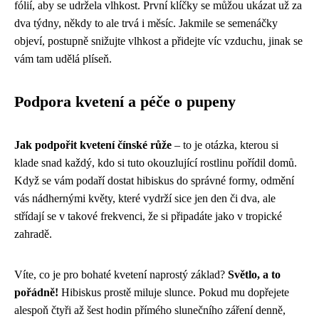
fólií, aby se udržela vlhkost. První klíčky se můžou ukázat už za
dva týdny, někdy to ale trvá i měsíc. Jakmile se semenáčky
objeví, postupně snižujte vlhkost a přidejte víc vzduchu, jinak se
vám tam udělá plíseň.
Podpora kvetení a péče o pupeny
Jak podpořit kvetení čínské růže
– to je otázka, kterou si
klade snad každý, kdo si tuto okouzlující rostlinu pořídil domů.
Když se vám podaří dostat hibiskus do správné formy, odmění
vás nádhernými květy, které vydrží sice jen den či dva, ale
střídají se v takové frekvenci, že si připadáte jako v tropické
zahradě.
Víte, co je pro bohaté kvetení naprostý základ?
Světlo, a to
pořádně!
Hibiskus prostě miluje slunce. Pokud mu dopřejete
alespoň čtyři až šest hodin přímého slunečního záření denně,