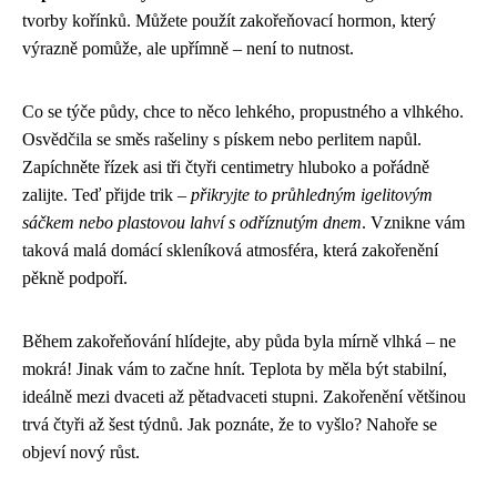
tvorby kořínků. Můžete použít zakořeňovací hormon, který
výrazně pomůže, ale upřímně – není to nutnost.
Co se týče půdy, chce to něco lehkého, propustného a vlhkého.
Osvědčila se směs rašeliny s pískem nebo perlitem napůl.
Zapíchněte řízek asi tři čtyři centimetry hluboko a pořádně
zalijte. Teď přijde trik –
přikryjte to průhledným igelitovým
sáčkem nebo plastovou lahví s odříznutým dnem
. Vznikne vám
taková malá domácí skleníková atmosféra, která zakořenění
pěkně podpoří.
Během zakořeňování hlídejte, aby půda byla mírně vlhká – ne
mokrá! Jinak vám to začne hnít. Teplota by měla být stabilní,
ideálně mezi dvaceti až pětadvaceti stupni. Zakořenění většinou
trvá čtyři až šest týdnů. Jak poznáte, že to vyšlo? Nahoře se
objeví nový růst.