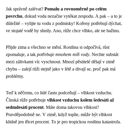
Jak správně zalévat?
Pomalu a rovnoměrně po celém
povrchu
, dokud voda nezačne vytékat zespodu. A pak – a to je
důležité – vylijte tu vodu z podmisky! Kořeny potřebují dýchat,
ve stojaté vodě by shnily. Ano, růže chce vlhko, ale ne bažinu.
Přijde zima a všechno se mění. Rostlina si odpočívá, růst
zpomaluje, a tak
potřebuje mnohem míň vody
. Nechte substát
mezi zálivkami víc vyschnout. Mnozí pěstitelé dělají v zimě
chybu – zalejí růži stejně jako v létě a divají se, proč pak má
problémy.
Teď k něčemu, co lidé často podceňují – vlhkost vzduchu.
Čínská růže potřebuje
vlhkost vzduchu kolem šedesáti až
sedmdesáti procent
. Máte doma takovou vlhkost?
Pravděpodobně ne. V zimě, když topíte, může být vlhkost
klidně jen třicet procent. To je pro tropickou rostlinu katastrofa.