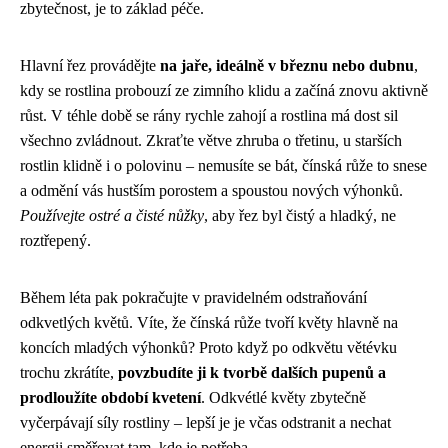
zbytečnost, je to základ péče.
Hlavní řez provádějte
na jaře, ideálně v březnu nebo dubnu
,
kdy se rostlina probouzí ze zimního klidu a začíná znovu aktivně
růst. V téhle době se rány rychle zahojí a rostlina má dost sil
všechno zvládnout. Zkraťte větve zhruba o třetinu, u starších
rostlin klidně i o polovinu – nemusíte se bát, čínská růže to snese
a odmění vás hustším porostem a spoustou nových výhonků.
Používejte ostré a čisté nůžky
, aby řez byl čistý a hladký, ne
roztřepený.
Během léta pak pokračujte v pravidelném odstraňování
odkvetlých květů. Víte, že čínská růže tvoří květy hlavně na
koncích mladých výhonků? Proto když po odkvětu větévku
trochu zkrátíte,
povzbudíte ji k tvorbě dalších pupenů a
prodloužíte období kvetení
. Odkvétlé květy zbytečně
vyčerpávají síly rostliny – lepší je je včas odstranit a nechat
energii směřovat tam, kde je potřeba.