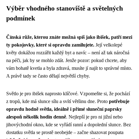
Výběr vhodného stanoviště a světelných
podmínek
Čínská růže, kterou znáte možná spíš jako ibišek, patří mezi
ty pokojovky, které si opravdu zamilujete.
Její velkolepé
květy dokážou rozzářit každý byt a navíc – není až tak náročná
na péči, jak by se mohlo zdát. Jenže pozor: pokud chcete, aby
vám bohatě kvetla a byla zdravá, musíte jí najít to správné místo.
A právě tady se často dělají největší chyby.
Světlo je pro ibišek naprosto klíčové. Vzpomeňte si, že pochází
z tropů, kde má slunce sílu a svítí většinu dne. Proto
potřebuje
opravdu hodně světla, ideálně i přímé sluneční paprsky
alespoň několik hodin denně
. Nejlepší je pro ni jižní nebo
jihovýchodní okno, kde se vyřádí ranní a dopolední slunce. Bez
dostatku světla se prostě neobejde – začne shazovat poupata