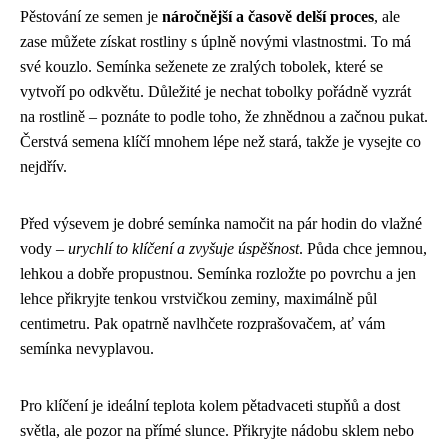
Pěstování ze semen je
náročnější a časově delší proces
, ale
zase můžete získat rostliny s úplně novými vlastnostmi. To má
své kouzlo. Semínka seženete ze zralých tobolek, které se
vytvoří po odkvětu. Důležité je nechat tobolky pořádně vyzrát
na rostlině – poznáte to podle toho, že zhnědnou a začnou pukat.
Čerstvá semena klíčí mnohem lépe než stará, takže je vysejte co
nejdřív.
Před výsevem je dobré semínka namočit na pár hodin do vlažné
vody –
urychlí to klíčení a zvyšuje úspěšnost
. Půda chce jemnou,
lehkou a dobře propustnou. Semínka rozložte po povrchu a jen
lehce přikryjte tenkou vrstvičkou zeminy, maximálně půl
centimetru. Pak opatrně navlhčete rozprašovačem, ať vám
semínka nevyplavou.
Pro klíčení je ideální teplota kolem pětadvaceti stupňů a dost
světla, ale pozor na přímé slunce. Přikryjte nádobu sklem nebo