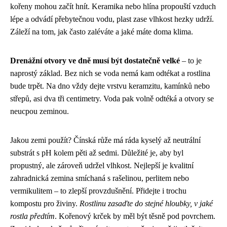
kořeny mohou začít hnít. Keramika nebo hlína propouští vzduch
lépe a odvádí přebytečnou vodu, plast zase vlhkost hezky udrží.
Záleží na tom, jak často zaléváte a jaké máte doma klima.
Drenážní otvory ve dně musí být dostatečně velké
– to je
naprostý základ. Bez nich se voda nemá kam odtékat a rostlina
bude trpět. Na dno vždy dejte vrstvu keramzitu, kamínků nebo
střepů, asi dva tři centimetry. Voda pak volně odtéká a otvory se
neucpou zeminou.
Jakou zemi použít? Čínská růže má ráda kyselý až neutrální
substrát s pH kolem pěti až sedmi. Důležité je, aby byl
propustný, ale zároveň udržel vlhkost. Nejlepší je kvalitní
zahradnická zemina smíchaná s rašelinou, perlitem nebo
vermikulitem – to zlepší provzdušnění. Přidejte i trochu
kompostu pro živiny.
Rostlinu zasaďte do stejné hloubky, v jaké
rostla předtím
. Kořenový krček by měl být těsně pod povrchem.