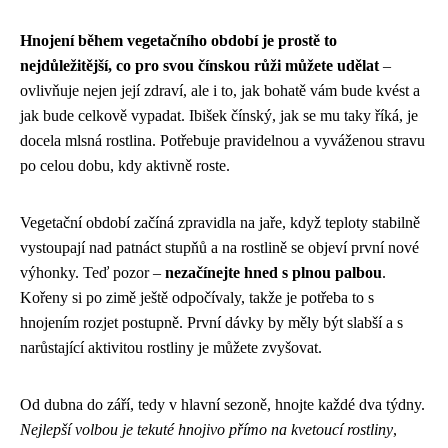
Hnojení během vegetačního období je prostě to
nejdůležitější, co pro svou čínskou růži můžete udělat
–
ovlivňuje nejen její zdraví, ale i to, jak bohatě vám bude kvést a
jak bude celkově vypadat. Ibišek čínský, jak se mu taky říká, je
docela mlsná rostlina. Potřebuje pravidelnou a vyváženou stravu
po celou dobu, kdy aktivně roste.
Vegetační období začíná zpravidla na jaře, když teploty stabilně
vystoupají nad patnáct stupňů a na rostlině se objeví první nové
výhonky. Teď pozor –
nezačínejte hned s plnou palbou
.
Kořeny si po zimě ještě odpočívaly, takže je potřeba to s
hnojením rozjet postupně. První dávky by měly být slabší a s
narůstající aktivitou rostliny je můžete zvyšovat.
Od dubna do září, tedy v hlavní sezoně, hnojte každé dva týdny.
Nejlepší volbou je tekuté hnojivo přímo na kvetoucí rostliny
,