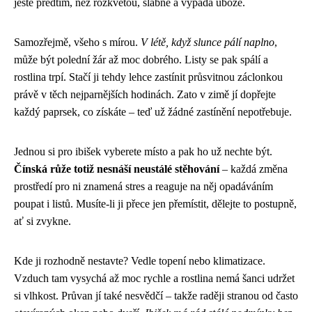
ještě předtím, než rozkvetou, slábne a vypadá uboze.
Samozřejmě, všeho s mírou.
V létě, když slunce pálí naplno
,
může být polední žár až moc dobrého. Listy se pak spálí a
rostlina trpí. Stačí ji tehdy lehce zastínit průsvitnou záclonkou
právě v těch nejparnějších hodinách. Zato v zimě jí dopřejte
každý paprsek, co získáte – teď už žádné zastínění nepotřebuje.
Jednou si pro ibišek vyberete místo a pak ho už nechte být.
Čínská růže totiž nesnáší neustálé stěhování
– každá změna
prostředí pro ni znamená stres a reaguje na něj opadáváním
poupat i listů. Musíte-li ji přece jen přemístit, dělejte to postupně,
ať si zvykne.
Kde ji rozhodně nestavte? Vedle topení nebo klimatizace.
Vzduch tam vysychá až moc rychle a rostlina nemá šanci udržet
si vlhkost. Průvan jí také nesvědčí – takže raději stranou od často