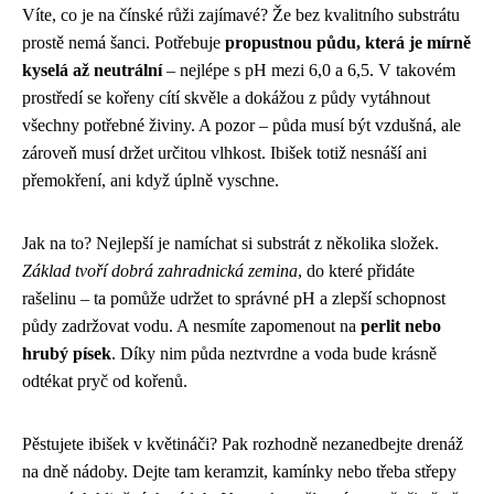
Víte, co je na čínské růži zajímavé? Že bez kvalitního substrátu
prostě nemá šanci. Potřebuje
propustnou půdu, která je mírně
kyselá až neutrální
– nejlépe s pH mezi 6,0 a 6,5. V takovém
prostředí se kořeny cítí skvěle a dokážou z půdy vytáhnout
všechny potřebné živiny. A pozor – půda musí být vzdušná, ale
zároveň musí držet určitou vlhkost. Ibišek totiž nesnáší ani
přemokření, ani když úplně vyschne.
Jak na to? Nejlepší je namíchat si substrát z několika složek.
Základ tvoří dobrá zahradnická zemina
, do které přidáte
rašelinu – ta pomůže udržet to správné pH a zlepší schopnost
půdy zadržovat vodu. A nesmíte zapomenout na
perlit nebo
hrubý písek
. Díky nim půda neztvrdne a voda bude krásně
odtékat pryč od kořenů.
Pěstujete ibišek v květináči? Pak rozhodně nezanedbejte drenáž
na dně nádoby. Dejte tam keramzit, kamínky nebo třeba střepy