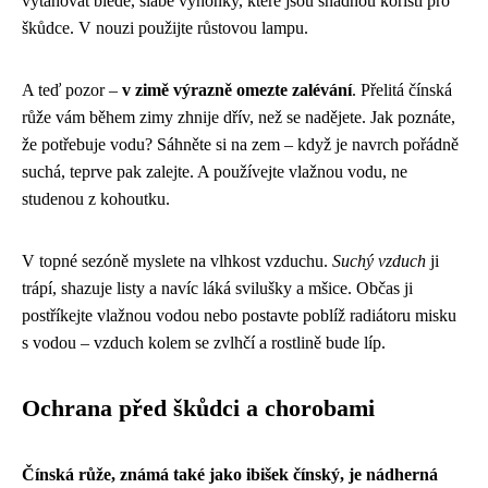
vytahovat bledé, slabé výhonky, které jsou snadnou kořistí pro
škůdce. V nouzi použijte růstovou lampu.
A teď pozor –
v zimě výrazně omezte zalévání
. Přelitá čínská
růže vám během zimy zhnije dřív, než se nadějete. Jak poznáte,
že potřebuje vodu? Sáhněte si na zem – když je navrch pořádně
suchá, teprve pak zalejte. A používejte vlažnou vodu, ne
studenou z kohoutku.
V topné sezóně myslete na vlhkost vzduchu.
Suchý vzduch
ji
trápí, shazuje listy a navíc láká svilušky a mšice. Občas ji
postříkejte vlažnou vodou nebo postavte poblíž radiátoru misku
s vodou – vzduch kolem se zvlhčí a rostlině bude líp.
Ochrana před škůdci a chorobami
Čínská růže, známá také jako ibišek čínský, je nádherná