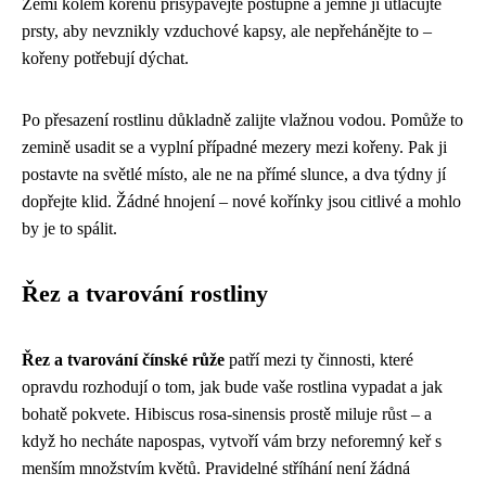
Zemi kolem kořenů přisypávejte postupně a jemně ji utlačujte
prsty, aby nevznikly vzduchové kapsy, ale nepřehánějte to –
kořeny potřebují dýchat.
Po přesazení rostlinu důkladně zalijte vlažnou vodou. Pomůže to
zemině usadit se a vyplní případné mezery mezi kořeny. Pak ji
postavte na světlé místo, ale ne na přímé slunce, a dva týdny jí
dopřejte klid. Žádné hnojení – nové kořínky jsou citlivé a mohlo
by je to spálit.
Řez a tvarování rostliny
Řez a tvarování čínské růže
patří mezi ty činnosti, které
opravdu rozhodují o tom, jak bude vaše rostlina vypadat a jak
bohatě pokvete. Hibiscus rosa-sinensis prostě miluje růst – a
když ho necháte napospas, vytvoří vám brzy neforemný keř s
menším množstvím květů. Pravidelné stříhání není žádná