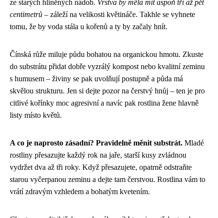
ze starých hliněných nádob.
Vrstva by měla mít aspoň tři až pět
centimetrů
– záleží na velikosti květináče. Takhle se vyhnete
tomu, že by voda stála u kořenů a ty by začaly hnít.
Čínská růže miluje půdu bohatou na organickou hmotu. Zkuste
do substrátu přidat dobře vyzrálý kompost nebo kvalitní zeminu
s humusem – živiny se pak uvolňují postupně a půda má
skvělou strukturu. Jen si dejte pozor na čerstvý hnůj – ten je pro
citlivé kořínky moc agresivní a navíc pak rostlina žene hlavně
listy místo květů.
A co je naprosto zásadní? Pravidelně měnit substrát.
Mladé
rostliny přesazujte každý rok na jaře, starší kusy zvládnou
vydržet dva až tři roky. Když přesazujete, opatrně odstraňte
starou vyčerpanou zeminu a dejte tam čerstvou. Rostlina vám to
vrátí zdravým vzhledem a bohatým kvetením.