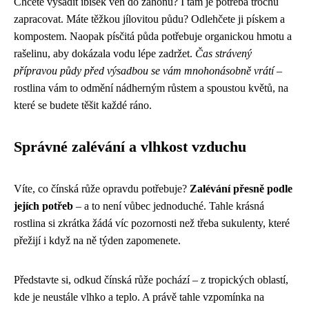
Chcete vysadit ibišek ven do záhonu? I tam je potřeba trochu
zapracovat. Máte těžkou jílovitou půdu? Odlehčete ji pískem a
kompostem. Naopak písčitá půda potřebuje organickou hmotu a
rašelinu, aby dokázala vodu lépe zadržet.
Čas strávený
přípravou půdy před výsadbou se vám mnohonásobně vrátí
–
rostlina vám to odmění nádherným růstem a spoustou květů, na
které se budete těšit každé ráno.
Správné zalévání a vlhkost vzduchu
Víte, co čínská růže opravdu potřebuje?
Zalévání přesně podle
jejích potřeb
– a to není vůbec jednoduché. Tahle krásná
rostlina si zkrátka žádá víc pozornosti než třeba sukulenty, které
přežijí i když na ně týden zapomenete.
Představte si, odkud čínská růže pochází – z tropických oblastí,
kde je neustále vlhko a teplo. A právě tahle vzpomínka na