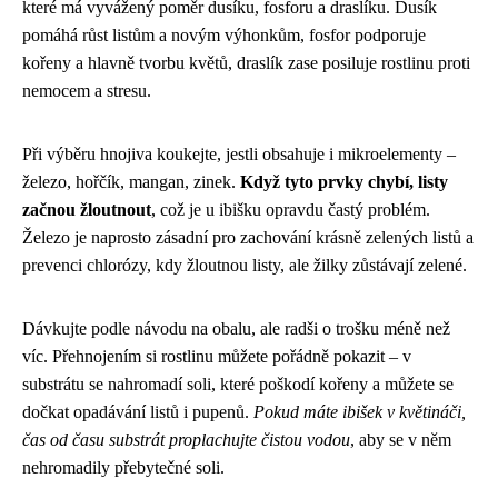
které má vyvážený poměr dusíku, fosforu a draslíku. Dusík
pomáhá růst listům a novým výhonkům, fosfor podporuje
kořeny a hlavně tvorbu květů, draslík zase posiluje rostlinu proti
nemocem a stresu.
Při výběru hnojiva koukejte, jestli obsahuje i mikroelementy –
železo, hořčík, mangan, zinek.
Když tyto prvky chybí, listy
začnou žloutnout
, což je u ibišku opravdu častý problém.
Železo je naprosto zásadní pro zachování krásně zelených listů a
prevenci chlorózy, kdy žloutnou listy, ale žilky zůstávají zelené.
Dávkujte podle návodu na obalu, ale radši o trošku méně než
víc. Přehnojením si rostlinu můžete pořádně pokazit – v
substrátu se nahromadí soli, které poškodí kořeny a můžete se
dočkat opadávání listů i pupenů.
Pokud máte ibišek v květináči,
čas od času substrát proplachujte čistou vodou
, aby se v něm
nehromadily přebytečné soli.