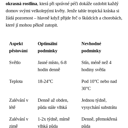
okrasná rostlina
, která při správné péči dokáže ozdobit každý
domov svými velkolepými květy. Jenže tahle tropická kráska si
žádá pozornost – hlavně když přijde řeč o škůdcích a chorobách,
které jí mohou pěkně zatopit.
Aspekt
Optimální
Nevhodné
pěstování
podmínky
podmínky
Světlo
Jasné místo, 6-8
Stín, méně než 4
hodin denně
hodiny světla
Teplota
18-24°C
Pod 10°C nebo nad
30°C
Zalévání v
Denně až obden,
Jednou týdně,
létě
půda stále vlhká
vysychání substrátu
Zalévání v
1-2x týdně, mírně
Denně, přemokřená
zimě
vlhká půda
půda