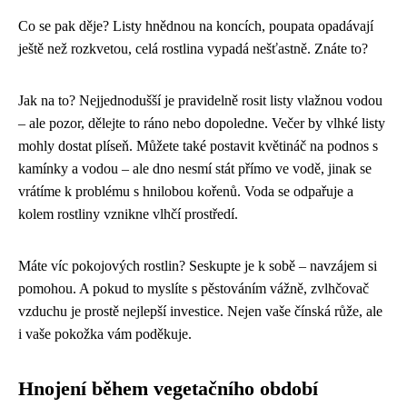
Co se pak děje? Listy hnědnou na koncích, poupata opadávají
ještě než rozkvetou, celá rostlina vypadá nešťastně. Znáte to?
Jak na to? Nejjednodušší je pravidelně rosit listy vlažnou vodou
– ale pozor, dělejte to ráno nebo dopoledne. Večer by vlhké listy
mohly dostat plíseň. Můžete také postavit květináč na podnos s
kamínky a vodou – ale dno nesmí stát přímo ve vodě, jinak se
vrátíme k problému s hnilobou kořenů. Voda se odpařuje a
kolem rostliny vznikne vlhčí prostředí.
Máte víc pokojových rostlin? Seskupte je k sobě – navzájem si
pomohou. A pokud to myslíte s pěstováním vážně, zvlhčovač
vzduchu je prostě nejlepší investice. Nejen vaše čínská růže, ale
i vaše pokožka vám poděkuje.
Hnojení během vegetačního období