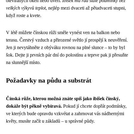
otevíraných oken nebo dveří.
Ibišek má rád stálé podmínky bez
velkých výkyvů teplot
, nejlép mezi dvaceti až pětadvaceti stupni,
když roste a kvete.
V létě můžete čínskou růži směle vynést ven na balkon nebo
terasu. Čerstvý vzduch a přirozené světlo jí prospějí k neuvěření.
Jen ji nevytáhněte z obýváku rovnou na plné slunce – to by byl
šok. Dejte ji prvních pár dní do polostínu a teprve pak ji přesuňte
na slunnější místo.
Požadavky na půdu a substrát
Čínská růže, kterou možná znáte spíš jako ibišek čínský,
dokáže být pěkně vybíravá.
Pokud jí chcete dopřát podmínky,
ve kterých bude opravdu vzkvétat a zahrnovat vás nádhernými
květy, musíte začít u základů – u správné půdy.