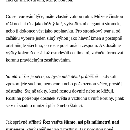
Co se tvarování týče, máte vlastně volnou ruku. Můžete čínskou
růži nechat růst jako běžný keř, vytvořit z ní elegantní stromek,
nebo ji dokonce vést jako popínavku. Pro stromkový tvar si od
začátku vyberte jeden silný výhon jako hlavní kmen a postupně
odstraňujte všechno, co roste po stranách zespodu. Až dosáhne
výšky kolem šedesáti až osmdesáti centimetrů, začněte formovat
korunu pravidelným zastřihováním.
Sanitární řez je něco, co byste měli dělat průběžně
– kdykoli
zpozorujete suchou, nemocnou nebo poškozenou větev, prostě ji
odstraňte. Stejně tak ty, které rostou dovnitř nebo se křižují.
Rostlina potřebuje dostatek světla a vzduchu uvnitř koruny, jinak
se v ní snadno uhnízdí plísně nebo škůdci.
Jak správně stříhat?
Řez veďte šikmo, asi pět milimetrů nad
pupenem
, který směřuje ven z rostliny. Tak porostou nové