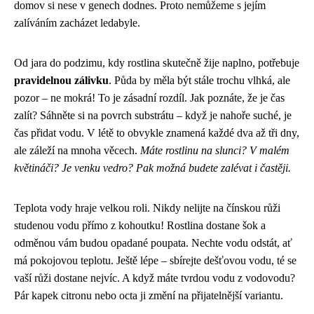
domov si nese v genech dodnes. Proto nemůžeme s jejím
zalíváním zacházet ledabyle.
Od jara do podzimu, kdy rostlina skutečně žije naplno, potřebuje
pravidelnou zálivku
. Půda by měla být stále trochu vlhká, ale
pozor – ne mokrá! To je zásadní rozdíl. Jak poznáte, že je čas
zalít? Sáhněte si na povrch substrátu – když je nahoře suché, je
čas přidat vodu. V létě to obvykle znamená každé dva až tři dny,
ale záleží na mnoha věcech.
Máte rostlinu na slunci? V malém
květináči? Je venku vedro? Pak možná budete zalévat i častěji.
Teplota vody hraje velkou roli. Nikdy nelijte na čínskou růži
studenou vodu přímo z kohoutku! Rostlina dostane šok a
odměnou vám budou opadané poupata. Nechte vodu odstát, ať
má pokojovou teplotu. Ještě lépe – sbírejte dešťovou vodu, té se
vaší růži dostane nejvíc. A když máte tvrdou vodu z vodovodu?
Pár kapek citronu nebo octa ji změní na přijatelnější variantu.