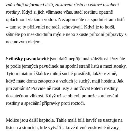
způsobují deformaci listů, zastavení růstu a celkové oslabení
rostliny
. Když si jich všimnete včas, stačí rostlinu opatrně
opláchnout vlažnou vodou. Nezapomeňte na spodní stranu listů
– tam se ty příživníci nejradši schovávají. Když je to horší,
sáhněte po insekticidním mýdle nebo zkuste přírodní přípravky s
neemovým olejem.
Svilušky pavoukovité
jsou další nepříjemná záležitost. Poznáte
je podle jemných pavučinek na spodní straně listů a mezi stonky.
Tyto miniaturní škůdce milují suché prostředí, takže v zimě,
když máte doma zatopeno a vzduch je suchý, mají hostinu. Jak
jim zabránit? Pravidelně rosit listy a udržovat kolem rostliny
dostatečnou vlhkost. Když už se objeví, pomoże sprchování
rostliny a speciální přípravky proti roztoči.
Molice jsou další kapitola. Tahle malá bílá havěť se usazuje na
listech a stoncích, kde vytváří takové divné voskovité útvary.