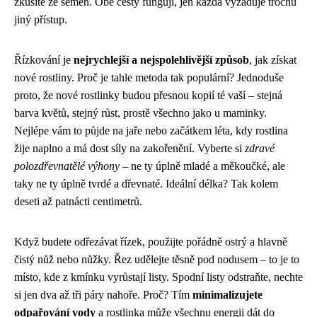
zkusíte ze semen. Obě cesty fungují, jen každá vyžaduje trochu
jiný přístup.
Řízkování je
nejrychlejší a nejspolehlivější způsob
, jak získat
nové rostliny. Proč je tahle metoda tak populární? Jednoduše
proto, že nové rostlinky budou přesnou kopií té vaší – stejná
barva květů, stejný růst, prostě všechno jako u maminky.
Nejlépe vám to půjde na jaře nebo začátkem léta, kdy rostlina
žije naplno a má dost síly na zakořenění. Vyberte si
zdravé
polozdřevnatělé výhony
– ne ty úplně mladé a měkoučké, ale
taky ne ty úplně tvrdé a dřevnaté. Ideální délka? Tak kolem
deseti až patnácti centimetrů.
Když budete odřezávat řízek, použijte pořádně ostrý a hlavně
čistý nůž nebo nůžky. Řez udělejte těsně pod nodusem – to je to
místo, kde z kmínku vyrůstají listy. Spodní listy odstraňte, nechte
si jen dva až tři páry nahoře. Proč? Tím
minimalizujete
odpařování vody
a rostlinka může všechnu energii dát do