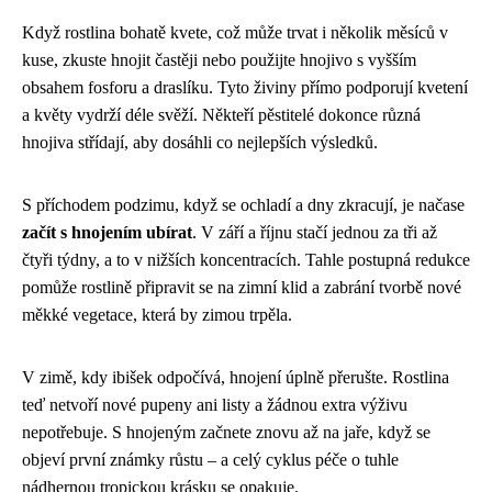
Když rostlina bohatě kvete, což může trvat i několik měsíců v
kuse, zkuste hnojit častěji nebo použijte hnojivo s vyšším
obsahem fosforu a draslíku. Tyto živiny přímo podporují kvetení
a květy vydrží déle svěží. Někteří pěstitelé dokonce různá
hnojiva střídají, aby dosáhli co nejlepších výsledků.
S příchodem podzimu, když se ochladí a dny zkracují, je načase
začít s hnojením ubírat
. V září a říjnu stačí jednou za tři až
čtyři týdny, a to v nižších koncentracích. Tahle postupná redukce
pomůže rostlině připravit se na zimní klid a zabrání tvorbě nové
měkké vegetace, která by zimou trpěla.
V zimě, kdy ibišek odpočívá, hnojení úplně přerušte. Rostlina
teď netvoří nové pupeny ani listy a žádnou extra výživu
nepotřebuje. S hnojeným začnete znovu až na jaře, když se
objeví první známky růstu – a celý cyklus péče o tuhle
nádhernou tropickou krásku se opakuje.