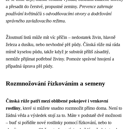
a přesadit do čerstvé, propustné zeminy.
Prevence zahrnuje
používání květináčů s odvodňovacími otvory a dodržování
správného zavlažovacího režimu
.
Žloutnutí listů může mít víc příčin – nedostatek živin, hlavně
železa a dusíku, nebo nevhodné pH půdy. Čínská růže má ráda
mírně kyselou půdu, takže když je substrát příliš zásaditý,
nemůže přijímat potřebné živiny. Pomoże správné hnojení a
případná úprava pH půdy.
Rozmnožování řízkováním a semeny
Čínská růže patří mezi oblíbené pokojové i venkovní
rostliny
, které si můžete snadno rozmnožit přímo doma. Není to
žádná věda a výsledek stojí za to. Máte v podstatě dvě možnosti
– buď si pořídíte nové rostlinky pomocí řízkování, nebo to