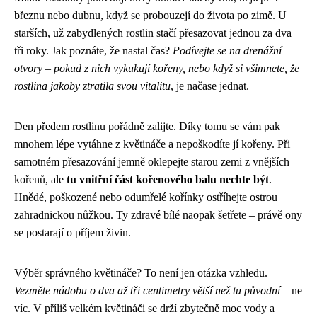
březnu nebo dubnu, když se probouzejí do života po zimě. U
starších, už zabydlených rostlin stačí přesazovat jednou za dva
tři roky. Jak poznáte, že nastal čas?
Podívejte se na drenážní
otvory – pokud z nich vykukují kořeny, nebo když si všimnete, že
rostlina jakoby ztratila svou vitalitu
, je načase jednat.
Den předem rostlinu pořádně zalijte. Díky tomu se vám pak
mnohem lépe vytáhne z květináče a nepoškodíte jí kořeny. Při
samotném přesazování jemně oklepejte starou zemi z vnějších
kořenů, ale
tu vnitřní část kořenového balu nechte být
.
Hnědé, poškozené nebo odumřelé kořínky ostříhejte ostrou
zahradnickou nůžkou. Ty zdravé bílé naopak šetřete – právě ony
se postarají o příjem živin.
Výběr správného květináče? To není jen otázka vzhledu.
Vezměte nádobu o dva až tři centimetry větší než tu původní
– ne
víc. V příliš velkém květináči se drží zbytečně moc vody a