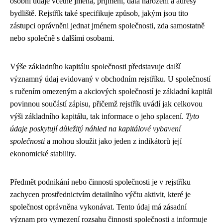
osobní údaje včetně jména, příjmení, data narození a adresy
bydliště. Rejstřík také specifikuje způsob, jakým jsou tito
zástupci oprávněni jednat jménem společnosti, zda samostatně
nebo společně s dalšími osobami.
Výše základního kapitálu společnosti představuje další
významný údaj evidovaný v obchodním rejstříku. U společností
s ručením omezeným a akciových společností je základní kapitál
povinnou součástí zápisu, přičemž rejstřík uvádí jak celkovou
výši základního kapitálu, tak informace o jeho splacení.
Tyto
údaje poskytují důležitý náhled na kapitálové vybavení
společnosti
a mohou sloužit jako jeden z indikátorů její
ekonomické stability.
Předmět podnikání nebo činnosti společnosti je v rejstříku
zachycen prostřednictvím detailního výčtu aktivit, které je
společnost oprávněna vykonávat. Tento údaj má zásadní
význam pro vymezení rozsahu činnosti společnosti a informuje