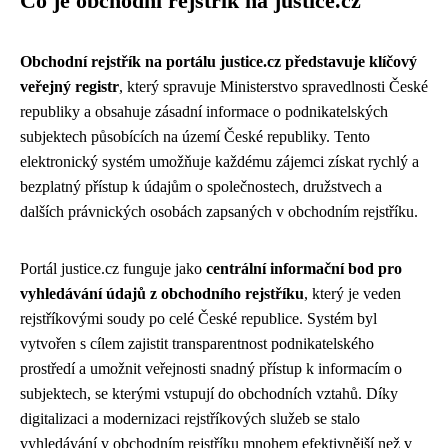
Co je obchodní rejstřík na justice.cz
Obchodní rejstřík na portálu justice.cz představuje klíčový
veřejný registr
, který spravuje Ministerstvo spravedlnosti České
republiky a obsahuje zásadní informace o podnikatelských
subjektech působících na území České republiky. Tento
elektronický systém umožňuje každému zájemci získat rychlý a
bezplatný přístup k údajům o společnostech, družstvech a
dalších právnických osobách zapsaných v obchodním rejstříku.
Portál justice.cz funguje jako
centrální informační bod pro
vyhledávání údajů z obchodního rejstříku
, který je veden
rejstříkovými soudy po celé České republice. Systém byl
vytvořen s cílem zajistit transparentnost podnikatelského
prostředí a umožnit veřejnosti snadný přístup k informacím o
subjektech, se kterými vstupují do obchodních vztahů. Díky
digitalizaci a modernizaci rejstříkových služeb se stalo
vyhledávání v obchodním rejstříku mnohem efektivnější než v