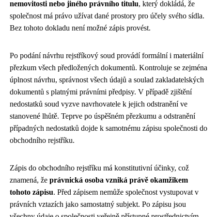
nemovitosti nebo jiného právního titulu
, který dokládá, že
společnost má právo užívat dané prostory pro účely svého sídla.
Bez tohoto dokladu není možné zápis provést.
Po podání návrhu rejstříkový soud provádí formální i materiální
přezkum všech předložených dokumentů. Kontroluje se zejména
úplnost návrhu, správnost všech údajů a soulad zakladatelských
dokumentů s platnými právními předpisy. V případě zjištění
nedostatků soud vyzve navrhovatele k jejich odstranění ve
stanovené lhůtě. Teprve po úspěšném přezkumu a odstranění
případných nedostatků dojde k samotnému zápisu společnosti do
obchodního rejstříku.
Zápis do obchodního rejstříku má konstitutivní účinky, což
znamená, že
právnická osoba vzniká právě okamžikem
tohoto zápisu
. Před zápisem nemůže společnost vystupovat v
právních vztazích jako samostatný subjekt. Po zápisu jsou
všechny údaje o společnosti veřejně přístupné prostřednictvím