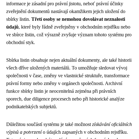
informace je zásadní pro právní jistotu, neboť právní účinky
zveřejnění dokumentů nastávají okamžikem jejich uložení do
sbírky listin.
Třetí osoby se nemohou dovolávat neznalosti
údajů
, které byly řádně zveřejněny v obchodním rejstříku nebo
ve sbírce listin, což výrazně zvyšuje význam tohoto systému pro
obchodní styk.
Sbírka listin obsahuje nejen aktuální dokumenty, ale také historii
všech dříve uložených materiálů. To umožňuje sledovat vývoj
společnosti v čase, změny ve vlastnické struktuře, transformace
právní formy nebo změny v orgánech společnosti. Archivní
funkce sbírky listin je neocenitelná zejména při právních
sporech, due diligence procesech nebo při historické analýze
podnikatelských subjektů.
Důležitou součástí systému je také možnost
získávání oficiálních
výpisů a potvrzení
o údajích zapsaných v obchodním rejstříku.