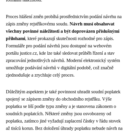
Proces hlášení změn probíhá prostřednictvím podání návrhu na
zápis změny rejstříkovému soudu.
Návrh musí obsahovat
všechny povinné náležitosti a být doprovázen příslušnými
přílohami
, které prokazují skutečnosti rozhodné pro zápis.
Formuláře pro podání návrhů jsou dostupné na webovém
portálu justice.cz, kde lze také sledovat průběh řízení a stav
zpracování jednotlivých návrhů. Moderní elektronický systém
umožňuje podávání návrhů v digitální podobě, což značně
zjednodušuje a zrychluje celý proces.
Důležitým aspektem je také povinnost uhradit soudní poplatek
spojený se zápisem změny do obchodního rejstříku. Výše
poplatku se liší podle typu změny a je stanovena zákonem o
soudních poplatcích. Některé změny jsou osvobozeny od
poplatku, zatímco jiné vyžadují zaplacení částky v řádu stovek
až tisíců korun. Bez doložení úhrady poplatku nebude návrh na