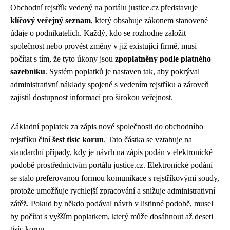
Obchodní rejstřík vedený na portálu justice.cz představuje
klíčový veřejný seznam
, který obsahuje zákonem stanovené
údaje o podnikatelích. Každý, kdo se rozhodne založit
společnost nebo provést změny v již existující firmě, musí
počítat s tím, že tyto úkony jsou
zpoplatněny podle platného
sazebníku
. Systém poplatků je nastaven tak, aby pokrýval
administrativní náklady spojené s vedením rejstříku a zároveň
zajistil dostupnost informací pro širokou veřejnost.
Základní poplatek za zápis nové společnosti do obchodního
rejstříku činí
šest tisíc korun
. Tato částka se vztahuje na
standardní případy, kdy je návrh na zápis podán v elektronické
podobě prostřednictvím portálu justice.cz. Elektronické podání
se stalo preferovanou formou komunikace s rejstříkovými soudy,
protože umožňuje rychlejší zpracování a snižuje administrativní
zátěž. Pokud by někdo podával návrh v listinné podobě, musel
by počítat s vyšším poplatkem, který může dosáhnout až deseti
tisíc korun.