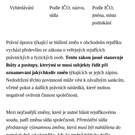
Vyhledávání
Podle IČO, názvu,
Podle IČO,
sídla
jména, místa
podnikání
Právní úprava týkající se hlášení změn v obchodním rejstříku
vychází především ze zákona o veřejných rejstřících
právnických a fyzických osob.
Tento zákon jasně stanovuje
lhůty a postupy, kterými se musí subjekty řídit při
oznamování jakýchkoliv změn
týkajících se jejich zápisu.
Nedodržení těchto povinností může vést k závažným sankcím,
včetně pokut a dalších právních následků, které mohou
negativně ovlivnit činnost společnosti.
Mezi nejčastější změny, které je nutné hlásit rejstříkovému
soudu, patří změna sídla společnosti.
Přemístění sídla
představuje významnou změnu, která musí být nahlášena do
patnácti dnů od okamžiku, kdy ke změně fakticky došlo
.