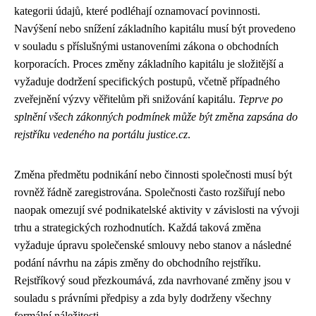
kategorii údajů, které podléhají oznamovací povinnosti.
Navýšení nebo snížení základního kapitálu musí být provedeno
v souladu s příslušnými ustanoveními zákona o obchodních
korporacích. Proces změny základního kapitálu je složitější a
vyžaduje dodržení specifických postupů, včetně případného
zveřejnění výzvy věřitelům při snižování kapitálu.
Teprve po
splnění všech zákonných podmínek může být změna zapsána do
rejstříku vedeného na portálu justice.cz
.
Změna předmětu podnikání nebo činnosti společnosti musí být
rovněž řádně zaregistrována. Společnosti často rozšiřují nebo
naopak omezují své podnikatelské aktivity v závislosti na vývoji
trhu a strategických rozhodnutích. Každá taková změna
vyžaduje úpravu společenské smlouvy nebo stanov a následné
podání návrhu na zápis změny do obchodního rejstříku.
Rejstříkový soud přezkoumává, zda navrhované změny jsou v
souladu s právními předpisy a zda byly dodrženy všechny
formální náležitosti.