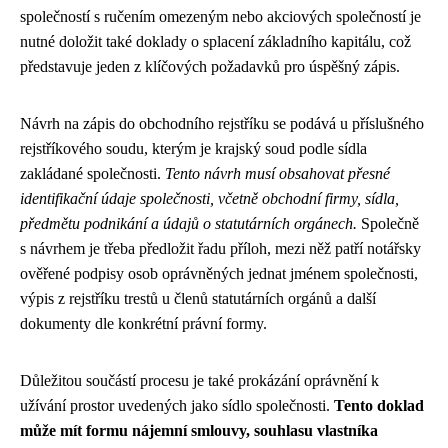
společností s ručením omezeným nebo akciových společností je
nutné doložit také doklady o splacení základního kapitálu, což
představuje jeden z klíčových požadavků pro úspěšný zápis.
Návrh na zápis do obchodního rejstříku se podává u příslušného
rejstříkového soudu, kterým je krajský soud podle sídla
zakládané společnosti.
Tento návrh musí obsahovat přesné
identifikační údaje společnosti, včetně obchodní firmy, sídla,
předmětu podnikání a údajů o statutárních orgánech.
Společně
s návrhem je třeba předložit řadu příloh, mezi něž patří notářsky
ověřené podpisy osob oprávněných jednat jménem společnosti,
výpis z rejstříku trestů u členů statutárních orgánů a další
dokumenty dle konkrétní právní formy.
Důležitou součástí procesu je také prokázání oprávnění k
užívání prostor uvedených jako sídlo společnosti.
Tento doklad
může mít formu nájemní smlouvy, souhlasu vlastníka