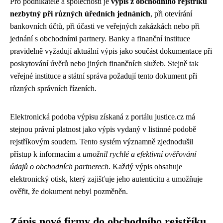
Pro podnikatele a společnosti je
výpis z obchodního rejstříku
nezbytný při různých úředních jednáních
, při otevírání
bankovních účtů, při účasti ve veřejných zakázkách nebo při
jednání s obchodními partnery. Banky a finanční instituce
pravidelně vyžadují aktuální výpis jako součást dokumentace při
poskytování úvěrů nebo jiných finančních služeb. Stejně tak
veřejné instituce a státní správa požadují tento dokument při
různých správních řízeních.
Elektronická podoba výpisu získaná z portálu justice.cz má
stejnou právní platnost jako výpis vydaný v listinné podobě
rejstříkovým soudem. Tento systém významně zjednodušil
přístup k informacím a
umožnil rychlé a efektivní ověřování
údajů o obchodních partnerech
. Každý výpis obsahuje
elektronický otisk, který zajišťuje jeho autenticitu a umožňuje
ověřit, že dokument nebyl pozměněn.
Zápis nové firmy do obchodního rejstříku