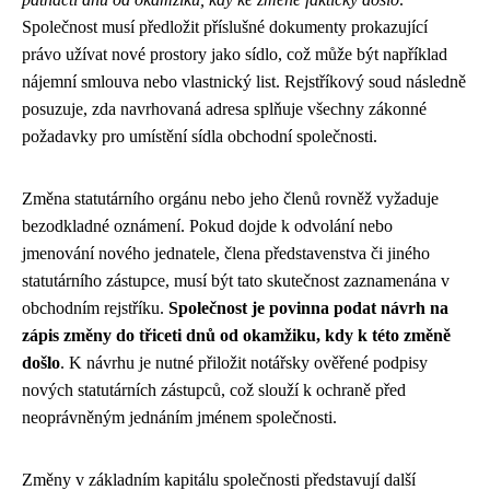
Společnost musí předložit příslušné dokumenty prokazující
právo užívat nové prostory jako sídlo, což může být například
nájemní smlouva nebo vlastnický list. Rejstříkový soud následně
posuzuje, zda navrhovaná adresa splňuje všechny zákonné
požadavky pro umístění sídla obchodní společnosti.
Změna statutárního orgánu nebo jeho členů rovněž vyžaduje
bezodkladné oznámení. Pokud dojde k odvolání nebo
jmenování nového jednatele, člena představenstva či jiného
statutárního zástupce, musí být tato skutečnost zaznamenána v
obchodním rejstříku.
Společnost je povinna podat návrh na
zápis změny do třiceti dnů od okamžiku, kdy k této změně
došlo
. K návrhu je nutné přiložit notářsky ověřené podpisy
nových statutárních zástupců, což slouží k ochraně před
neoprávněným jednáním jménem společnosti.
Změny v základním kapitálu společnosti představují další