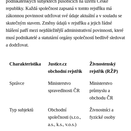
podnikatelských subjektech působících na území České
republiky. Každá společnost zapsaná v tomto rejstříku má
zákonnou povinnost udržovat své údaje aktuální a v souladu se
skutečným stavem. Změny údajů v rejstříku a jejich řádné
hlášení patří mezi nejdůležitější administrativní povinnosti, které
musí podnikatelé a statutární orgány společností bedlivě sledovat
a dodržovat.
Charakteristika
Justice.cz
Živnostenský
obchodní rejstřík
rejstřík (RŽP)
Správce
Ministerstvo
Ministerstvo
spravedlnosti ČR
průmyslu a
obchodu ČR
Typ subjektů
Obchodní
Živnostníci a
společnosti (s.r.o.,
fyzické osoby
a.s., k.s., v.o.s.)