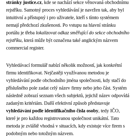
stránky justice.cz
, kde se nachází sekce věnovaná obchodnímu
rejstříku. Samotný proces vyhledávání je navržen tak, aby byl
intuitivní a přístupný i pro uživatele, kteří s tímto systémem
nemají předchozí zkušenosti. Po vstupu na hlavní stránku
portálu je třeba
lokalizovat odkaz směřující do sekce obchodního
rejstříku
, která může být označena také anglickým názvem
commercial register.
Vyhledávací formulář nabízí několik možností, jak konkrétní
firmu identifikovat. Nejčastěji využívanou metodou je
vyhledávání podle obchodního jména společnosti, kdy stačí do
příslušného pole zadat celý název firmy nebo jeho část. Systém
následně zobrazí seznam všech subjektů, jejichž název odpovídá
zadaným kritériám. Další efektivní způsob představuje
vyhledávání podle identifikačního čísla osoby
, tedy IČO,
které je pro každou registrovanou společnost unikátní. Tato
metoda je zvláště vhodná v situacích, kdy existuje více firem s
podobným nebo totožným názvem.