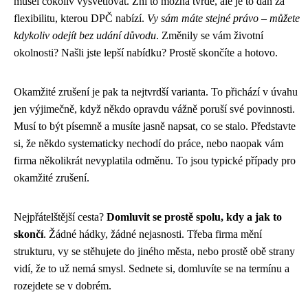
musel cokoliv vysvětlovat. Zní to možná tvrdě, ale je to daň za
flexibilitu, kterou DPČ nabízí.
Vy sám máte stejné právo – můžete
kdykoliv odejít bez udání důvodu
. Změnily se vám životní
okolnosti? Našli jste lepší nabídku? Prostě skončíte a hotovo.
Okamžité zrušení je pak ta nejtvrdší varianta. To přichází v úvahu
jen výjimečně, když někdo opravdu vážně poruší své povinnosti.
Musí to být písemně a musíte jasně napsat, co se stalo. Představte
si, že někdo systematicky nechodí do práce, nebo naopak vám
firma několikrát nevyplatila odměnu. To jsou typické případy pro
okamžité zrušení.
Nejpřátelštější cesta?
Domluvit se prostě spolu, kdy a jak to
skončí
. Žádné hádky, žádné nejasnosti. Třeba firma mění
strukturu, vy se stěhujete do jiného města, nebo prostě obě strany
vidí, že to už nemá smysl. Sednete si, domluvíte se na termínu a
rozejdete se v dobrém.