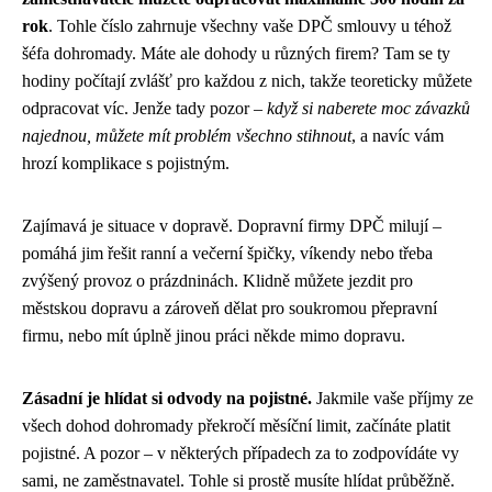
rok
. Tohle číslo zahrnuje všechny vaše DPČ smlouvy u téhož
šéfa dohromady. Máte ale dohody u různých firem? Tam se ty
hodiny počítají zvlášť pro každou z nich, takže teoreticky můžete
odpracovat víc. Jenže tady pozor –
když si naberete moc závazků
najednou, můžete mít problém všechno stihnout
, a navíc vám
hrozí komplikace s pojistným.
Zajímavá je situace v dopravě. Dopravní firmy DPČ milují –
pomáhá jim řešit ranní a večerní špičky, víkendy nebo třeba
zvýšený provoz o prázdninách. Klidně můžete jezdit pro
městskou dopravu a zároveň dělat pro soukromou přepravní
firmu, nebo mít úplně jinou práci někde mimo dopravu.
Zásadní je hlídat si odvody na pojistné.
Jakmile vaše příjmy ze
všech dohod dohromady překročí měsíční limit, začínáte platit
pojistné. A pozor – v některých případech za to zodpovídáte vy
sami, ne zaměstnavatel. Tohle si prostě musíte hlídat průběžně.