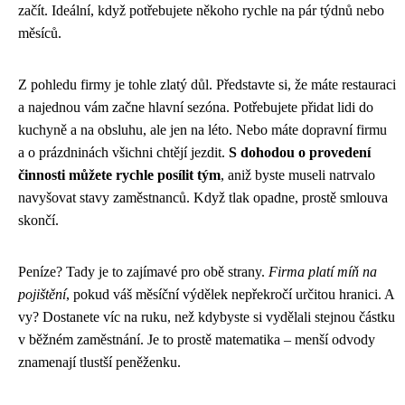
začít. Ideální, když potřebujete někoho rychle na pár týdnů nebo
měsíců.
Z pohledu firmy je tohle zlatý důl. Představte si, že máte restauraci
a najednou vám začne hlavní sezóna. Potřebujete přidat lidi do
kuchyně a na obsluhu, ale jen na léto. Nebo máte dopravní firmu
a o prázdninách všichni chtějí jezdit.
S dohodou o provedení
činnosti můžete rychle posílit tým
, aniž byste museli natrvalo
navyšovat stavy zaměstnanců. Když tlak opadne, prostě smlouva
skončí.
Peníze? Tady je to zajímavé pro obě strany.
Firma platí míň na
pojištění
, pokud váš měsíční výdělek nepřekročí určitou hranici. A
vy? Dostanete víc na ruku, než kdybyste si vydělali stejnou částku
v běžném zaměstnání. Je to prostě matematika – menší odvody
znamenají tlustší peněženku.