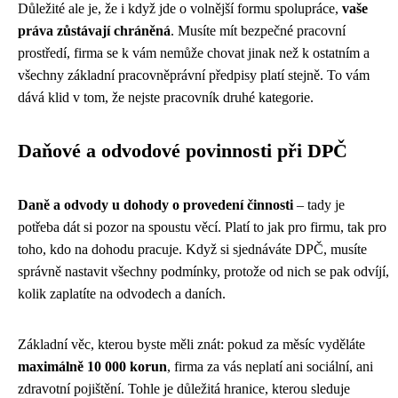
Důležité ale je, že i když jde o volnější formu spolupráce,
vaše
práva zůstávají chráněná
. Musíte mít bezpečné pracovní
prostředí, firma se k vám nemůže chovat jinak než k ostatním a
všechny základní pracovněprávní předpisy platí stejně. To vám
dává klid v tom, že nejste pracovník druhé kategorie.
Daňové a odvodové povinnosti při DPČ
Daně a odvody u dohody o provedení činnosti
– tady je
potřeba dát si pozor na spoustu věcí. Platí to jak pro firmu, tak pro
toho, kdo na dohodu pracuje. Když si sjednáváte DPČ, musíte
správně nastavit všechny podmínky, protože od nich se pak odvíjí,
kolik zaplatíte na odvodech a daních.
Základní věc, kterou byste měli znát: pokud za měsíc vyděláte
maximálně 10 000 korun
, firma za vás neplatí ani sociální, ani
zdravotní pojištění. Tohle je důležitá hranice, kterou sleduje