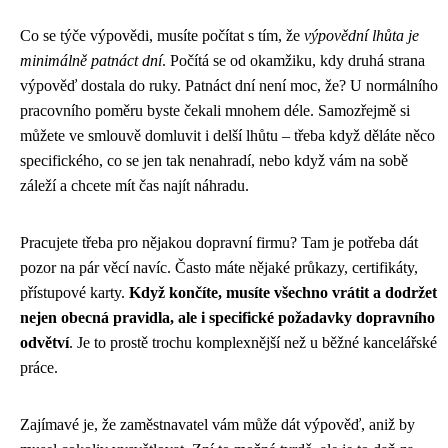
Co se týče výpovědi, musíte počítat s tím, že
výpovědní lhůta je
minimálně patnáct dní
. Počítá se od okamžiku, kdy druhá strana
výpověď dostala do ruky. Patnáct dní není moc, že? U normálního
pracovního poměru byste čekali mnohem déle. Samozřejmě si
můžete ve smlouvě domluvit i delší lhůtu – třeba když děláte něco
specifického, co se jen tak nenahradí, nebo když vám na sobě
záleží a chcete mít čas najít náhradu.
Pracujete třeba pro nějakou dopravní firmu? Tam je potřeba dát
pozor na pár věcí navíc. Často máte nějaké průkazy, certifikáty,
přístupové karty.
Když končíte, musíte všechno vrátit a dodržet
nejen obecná pravidla, ale i specifické požadavky dopravního
odvětví
. Je to prostě trochu komplexnější než u běžné kancelářské
práce.
Zajímavé je, že zaměstnavatel vám může dát výpověď, aniž by