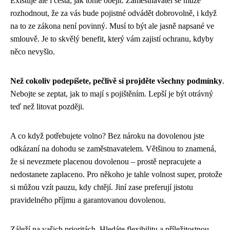
Existuje ale i cesta, jak tohle obejít. Zaměstnavatel se může
rozhodnout, že za vás bude pojistné odvádět dobrovolně, i když
na to ze zákona není povinný. Musí to být ale jasně napsané ve
smlouvě. Je to skvělý benefit, který vám zajistí ochranu, kdyby
něco nevyšlo.
Než cokoliv podepíšete, pečlivě si projděte všechny podmínky
.
Nebojte se zeptat, jak to mají s pojištěním. Lepší je být otrávný
teď než litovat později.
A co když potřebujete volno? Bez nároku na dovolenou jste
odkázaní na dohodu se zaměstnavatelem. Většinou to znamená,
že si nevezmete placenou dovolenou – prostě nepracujete a
nedostanete zaplaceno. Pro někoho je tahle volnost super, protože
si můžou vzít pauzu, kdy chtějí. Jiní zase preferují jistotu
pravidelného příjmu a garantovanou dovolenou.
Záleží na vašich prioritách. Hledáte flexibilitu a příležitostnou