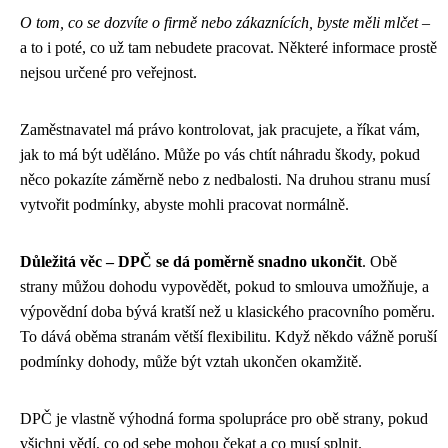
O tom, co se dozvíte o firmě nebo zákaznících, byste měli mlčet
–
a to i poté, co už tam nebudete pracovat. Některé informace prostě
nejsou určené pro veřejnost.
Zaměstnavatel má právo kontrolovat, jak pracujete, a říkat vám,
jak to má být uděláno. Může po vás chtít náhradu škody, pokud
něco pokazíte záměrně nebo z nedbalosti. Na druhou stranu musí
vytvořit podmínky, abyste mohli pracovat normálně.
Důležitá věc – DPČ se dá poměrně snadno ukončit
. Obě
strany můžou dohodu vypovědět, pokud to smlouva umožňuje, a
výpovědní doba bývá kratší než u klasického pracovního poměru.
To dává oběma stranám větší flexibilitu. Když někdo vážně poruší
podmínky dohody, může být vztah ukončen okamžitě.
DPČ je vlastně výhodná forma spolupráce pro obě strany, pokud
všichni vědí, co od sebe mohou čekat a co musí splnit.