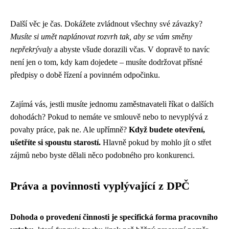
Další věc je čas. Dokážete zvládnout všechny své závazky?
Musíte si umět naplánovat rozvrh tak, aby se vám směny
nepřekrývaly
a abyste všude dorazili včas. V dopravě to navíc
není jen o tom, kdy kam dojedete – musíte dodržovat přísné
předpisy o době řízení a povinném odpočinku.
Zajímá vás, jestli musíte jednomu zaměstnavateli říkat o dalších
dohodách? Pokud to nemáte ve smlouvě nebo to nevyplývá z
povahy práce, pak ne. Ale upřímně?
Když budete otevření,
ušetříte si spoustu starostí.
Hlavně pokud by mohlo jít o střet
zájmů nebo byste dělali něco podobného pro konkurenci.
Práva a povinnosti vyplývající z DPČ
Dohoda o provedení činnosti je specifická forma pracovního