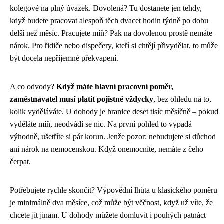
kolegové na plný úvazek. Dovolená? Tu dostanete jen tehdy,
když budete pracovat alespoň těch dvacet hodin týdně po dobu
delší než měsíc. Pracujete míň? Pak na dovolenou prostě nemáte
nárok. Pro řidiče nebo dispečery, kteří si chtějí přivydělat, to může
být docela nepříjemné překvapení.
A co odvody?
Když máte hlavní pracovní poměr,
zaměstnavatel musí platit pojistné vždycky
, bez ohledu na to,
kolik vyděláváte. U dohody je hranice deset tisíc měsíčně – pokud
vyděláte míň, neodvádí se nic. Na první pohled to vypadá
výhodně, ušetříte si pár korun. Jenže pozor: nebudujete si důchod
ani nárok na nemocenskou. Když onemocníte, nemáte z čeho
čerpat.
Potřebujete rychle skončit? Výpovědní lhůta u klasického poměru
je minimálně dva měsíce, což může být věčnost, když už víte, že
chcete jít jinam. U dohody můžete domluvit i pouhých patnáct