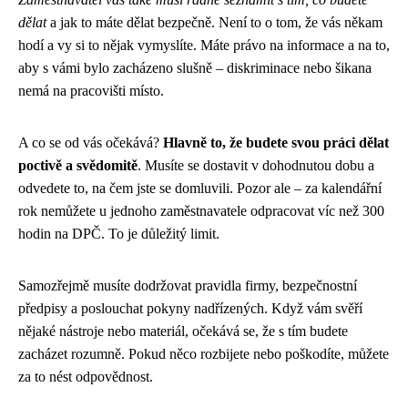
dělat
a jak to máte dělat bezpečně. Není to o tom, že vás někam
hodí a vy si to nějak vymyslíte. Máte právo na informace a na to,
aby s vámi bylo zacházeno slušně – diskriminace nebo šikana
nemá na pracovišti místo.
A co se od vás očekává?
Hlavně to, že budete svou práci dělat
poctivě a svědomitě
. Musíte se dostavit v dohodnutou dobu a
odvedete to, na čem jste se domluvili. Pozor ale – za kalendářní
rok nemůžete u jednoho zaměstnavatele odpracovat víc než 300
hodin na DPČ. To je důležitý limit.
Samozřejmě musíte dodržovat pravidla firmy, bezpečnostní
předpisy a poslouchat pokyny nadřízených. Když vám svěří
nějaké nástroje nebo materiál, očekává se, že s tím budete
zacházet rozumně. Pokud něco rozbijete nebo poškodíte, můžete
za to nést odpovědnost.