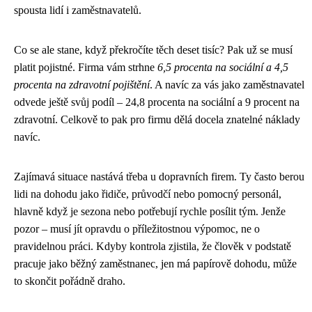
spousta lidí i zaměstnavatelů.
Co se ale stane, když překročíte těch deset tisíc? Pak už se musí
platit pojistné. Firma vám strhne
6,5 procenta na sociální a 4,5
procenta na zdravotní pojištění
. A navíc za vás jako zaměstnavatel
odvede ještě svůj podíl – 24,8 procenta na sociální a 9 procent na
zdravotní. Celkově to pak pro firmu dělá docela znatelné náklady
navíc.
Zajímavá situace nastává třeba u dopravních firem. Ty často berou
lidi na dohodu jako řidiče, průvodčí nebo pomocný personál,
hlavně když je sezona nebo potřebují rychle posílit tým. Jenže
pozor – musí jít opravdu o příležitostnou výpomoc, ne o
pravidelnou práci. Kdyby kontrola zjistila, že člověk v podstatě
pracuje jako běžný zaměstnanec, jen má papírově dohodu, může
to skončit pořádně draho.