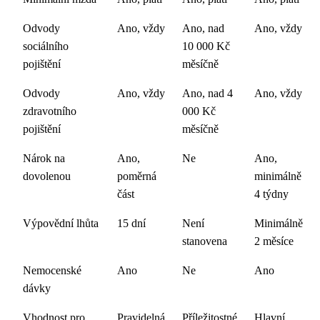
Odvody
Ano, vždy
Ano, nad
Ano, vždy
sociálního
10 000 Kč
pojištění
měsíčně
Odvody
Ano, vždy
Ano, nad 4
Ano, vždy
zdravotního
000 Kč
pojištění
měsíčně
Nárok na
Ano,
Ne
Ano,
dovolenou
poměrná
minimálně
část
4 týdny
Výpovědní lhůta
15 dní
Není
Minimálně
stanovena
2 měsíce
Nemocenské
Ano
Ne
Ano
dávky
Vhodnost pro
Pravidelná
Příležitostné
Hlavní