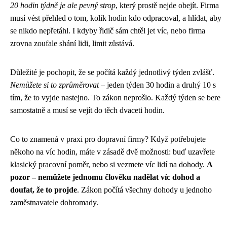
20 hodin týdně je ale pevný strop
, který prostě nejde obejít. Firma
musí vést přehled o tom, kolik hodin kdo odpracoval, a hlídat, aby
se nikdo nepřetáhl. I kdyby řidič sám chtěl jet víc, nebo firma
zrovna zoufale shání lidi, limit zůstává.
Důležité je pochopit, že se počítá každý jednotlivý týden zvlášť.
Nemůžete si to zprůměrovat
– jeden týden 30 hodin a druhý 10 s
tím, že to vyjde nastejno. To zákon neprošlo. Každý týden se bere
samostatně a musí se vejít do těch dvaceti hodin.
Co to znamená v praxi pro dopravní firmy? Když potřebujete
někoho na víc hodin, máte v zásadě dvě možnosti: buď uzavřete
klasický pracovní poměr, nebo si vezmete víc lidí na dohody.
A
pozor – nemůžete jednomu člověku nadělat víc dohod a
doufat, že to projde
. Zákon počítá všechny dohody u jednoho
zaměstnavatele dohromady.