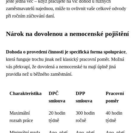
ještě jedna věc – když pracujete na víc dohod u různých
zaměstnavatelů najednou, může to ovlivnit vaše celkové odvody
při ročním zúčtování daní.
Nárok na dovolenou a nemocenské pojištění
Dohoda o provedení činnosti je specifická forma spolupráce
,
která funguje trochu jinak než klasický pracovní poměr. Možná
vás překvapí, že dovolená a nemocenské tu mají úplně jiná
pravidla než u běžného zaměstnání.
Charakteristika
DPČ
DPP
Pracovní
smlouva
smlouva
poměr
Maximální
20 hodin
300 hodin
40 hodin
rozsah práce
týdně
ročně
týdně
Minimální mzda
Ano, platí
Ano, platí
Ano, platí