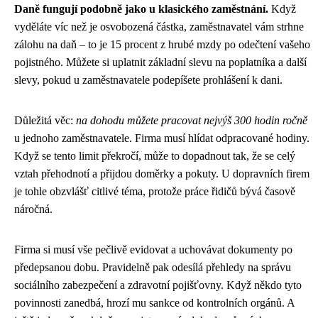
Daně fungují podobně jako u klasického zaměstnání.
Když
vyděláte víc než je osvobozená částka, zaměstnavatel vám strhne
zálohu na daň – to je 15 procent z hrubé mzdy po odečtení vašeho
pojistného. Můžete si uplatnit základní slevu na poplatníka a další
slevy, pokud u zaměstnavatele podepíšete prohlášení k dani.
Důležitá věc:
na dohodu můžete pracovat nejvýš 300 hodin ročně
u jednoho zaměstnavatele. Firma musí hlídat odpracované hodiny.
Když se tento limit překročí, může to dopadnout tak, že se celý
vztah přehodnotí a přijdou doměrky a pokuty. U dopravních firem
je tohle obzvlášť citlivé téma, protože práce řidičů bývá časově
náročná.
Firma si musí vše pečlivě evidovat a uchovávat dokumenty po
předepsanou dobu. Pravidelně pak odesílá přehledy na správu
sociálního zabezpečení a zdravotní pojišťovny. Když někdo tyto
povinnosti zanedbá, hrozí mu sankce od kontrolních orgánů. A