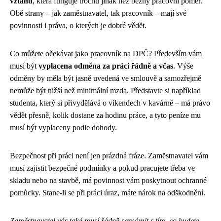
vztahu
, která funguje trochu jinak než běžný pracovní poměr.
Obě strany – jak zaměstnavatel, tak pracovník – mají své
povinnosti i práva, o kterých je dobré vědět.
Co můžete očekávat jako pracovník na DPČ? Především vám
musí být
vyplacena odměna za práci řádně a včas
. Výše
odměny by měla být jasně uvedená ve smlouvě a samozřejmě
nemůže být nižší než minimální mzda. Představte si například
studenta, který si přivydělává o víkendech v kavárně – má právo
vědět přesně, kolik dostane za hodinu práce, a tyto peníze mu
musí být vyplaceny podle dohody.
Bezpečnost při práci není jen prázdná fráze. Zaměstnavatel vám
musí zajistit bezpečné podmínky a pokud pracujete třeba ve
skladu nebo na stavbě, má povinnost vám poskytnout ochranné
pomůcky. Stane-li se při práci úraz, máte nárok na odškodnění.
Zaměstnavatel vás také musí řádně seznámit s tím, co budete