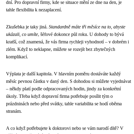
dní. Pro dopravní firmy, kde se situace mění ze dne na den, je
tahle flexibilita k nezaplacení.
Zkušebka je taky jiná.
Standardně máte tři měsíce na to, abyste
ukázali, co umíte
, šéfové dokonce půl roku. U dohody to bývá
kratší, což znamená, že vás firma rychleji vyhodnotí – v dobrém i
zlém. Když to neklapne, můžete se rozejít bez zbytečných
komplikací.
Výplata je další kapitola. V hlavním poměru dostáváte každý
měsíc pevnou částku v daný den. S dohodou si můžete vyjednávat
– někdy platí podle odpracovaných hodin, jindy za konkrétní
úkoly. Třeba když dopravní firma potřebuje posílit tým o
prázdninách nebo před svátky, tahle variabilita se hodí oběma
stranám.
A co když potřebujete k doktorovi nebo se vám narodí dítě? V