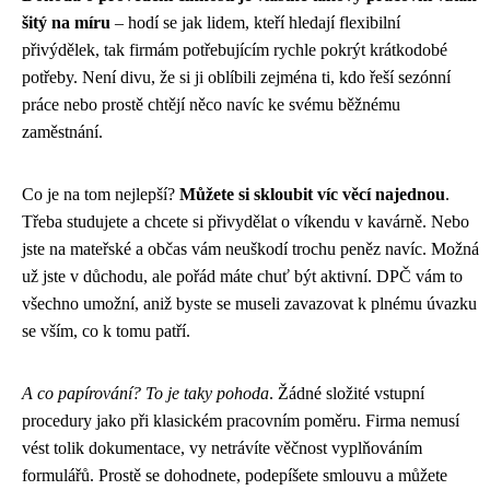
šitý na míru
– hodí se jak lidem, kteří hledají flexibilní
přivýdělek, tak firmám potřebujícím rychle pokrýt krátkodobé
potřeby. Není divu, že si ji oblíbili zejména ti, kdo řeší sezónní
práce nebo prostě chtějí něco navíc ke svému běžnému
zaměstnání.
Co je na tom nejlepší?
Můžete si skloubit víc věcí najednou
.
Třeba studujete a chcete si přivydělat o víkendu v kavárně. Nebo
jste na mateřské a občas vám neuškodí trochu peněz navíc. Možná
už jste v důchodu, ale pořád máte chuť být aktivní. DPČ vám to
všechno umožní, aniž byste se museli zavazovat k plnému úvazku
se vším, co k tomu patří.
A co papírování? To je taky pohoda
. Žádné složité vstupní
procedury jako při klasickém pracovním poměru. Firma nemusí
vést tolik dokumentace, vy netrávíte věčnost vyplňováním
formulářů. Prostě se dohodnete, podepíšete smlouvu a můžete