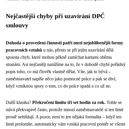
Nejčastější chyby při uzavírání DPČ
smlouvy
Dohoda o provedení činnosti patří mezi nejoblíbenější formy
pracovních vztahů
u nás, přesto se při jejím uzavírání dělá
spousta chyb, které mohou pěkně zamíchat kartami oběma
stranám. Asi nejčastěji narážíme na to, že v dohodě chybí pořádný
popis toho, co má člověk vlastně dělat. Víte, jak to bývá –
zaměstnavatel napíše něco jako pomocné práce a pak se diví,
když vzniknou spory o tom, co do práce spadá a co už ne.
Další klasika?
Překročení limitu tří set hodin za rok.
Tohle se
stává překvapivě často, protože mnozí zaměstnavatelé si ten limit
prostě nehlídají. A pozor, není to jen nějaká formalita – když ten
limit prolomíte, automaticky vám vzniká pracovní poměr se všemi