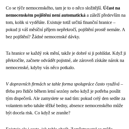
Co se týče nemocenského, tam je to o něco složitější.
Účast na
nemocenském pojištění není automatická
a záleží především na
tom, kolik si vyděláte. Existuje totiž určitá finanční hranice –
pokud ji váš měsíční příjem nepřekročí, pojištění prostě nemáte. A
bez pojištění? Žádné nemocenské dávky.
Ta hranice se každý rok mění, takže je dobré si ji pohlídat. Když ji
překročíte, začnete odvádět pojistné, ale zároveň získáte nárok na
nemocenské, kdyby vás něco potkalo.
V dopravních firmách se tahle forma spolupráce často využívá
–
třeba pro řidiče během letní sezóny nebo když je potřeba posílit
tým dispečerů. Ale zamyslete se nad tím: pokud celý den sedíte za
volantem nebo taháte těžké bedny, absence nemocenského může
být docela risk. Co když se zraníte?