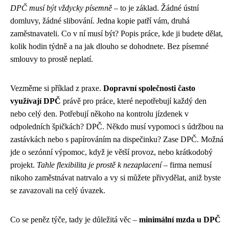
DPČ musí být vždycky písemně
– to je základ. Žádné ústní
domluvy, žádné slibování. Jedna kopie patří vám, druhá
zaměstnavateli. Co v ní musí být? Popis práce, kde ji budete dělat,
kolik hodin týdně a na jak dlouho se dohodnete. Bez písemné
smlouvy to prostě neplatí.
Vezměme si příklad z praxe.
Dopravní společnosti často
využívají DPČ
právě pro práce, které nepotřebují každý den
nebo celý den. Potřebují někoho na kontrolu jízdenek v
odpoledních špičkách? DPČ. Někdo musí vypomoci s údržbou na
zastávkách nebo s papírováním na dispečinku? Zase DPČ. Možná
jde o sezónní výpomoc, když je větší provoz, nebo krátkodobý
projekt.
Tahle flexibilita je prostě k nezaplacení
– firma nemusí
nikoho zaměstnávat natrvalo a vy si můžete přivydělat, aniž byste
se zavazovali na celý úvazek.
Co se peněz týče, tady je důležitá věc –
minimální mzda u DPČ