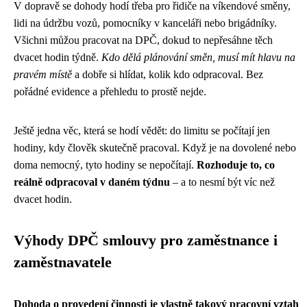
V dopravě se dohody hodí třeba pro řidiče na víkendové směny,
lidi na údržbu vozů, pomocníky v kanceláři nebo brigádníky.
Všichni můžou pracovat na DPČ, dokud to nepřesáhne těch
dvacet hodin týdně.
Kdo dělá plánování směn, musí mít hlavu na
pravém místě
a dobře si hlídat, kolik kdo odpracoval. Bez
pořádné evidence a přehledu to prostě nejde.
Ještě jedna věc, která se hodí vědět: do limitu se počítají jen
hodiny, kdy člověk skutečně pracoval. Když je na dovolené nebo
doma nemocný, tyto hodiny se nepočítají.
Rozhoduje to, co
reálně odpracoval v daném týdnu
– a to nesmí být víc než
dvacet hodin.
Výhody DPČ smlouvy pro zaměstnance i
zaměstnavatele
Dohoda o provedení činnosti je vlastně takový pracovní vztah