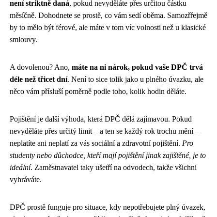
není striktně daná
, pokud nevyděláte přes určitou částku
měsíčně. Dohodnete se prostě, co vám sedí oběma. Samozřřejmě
by to mělo být férové, ale máte v tom víc volnosti než u klasické
smlouvy.
A dovolenou? Ano,
máte na ni nárok, pokud vaše DPČ trvá
déle než třicet dní
. Není to sice tolik jako u plného úvazku, ale
něco vám přísluší poměrně podle toho, kolik hodin děláte.
Pojištění je další výhoda, která DPČ dělá zajímavou. Pokud
nevyděláte přes určitý limit – a ten se každý rok trochu mění –
neplatíte ani neplatí za vás sociální a zdravotní pojištění.
Pro
studenty nebo důchodce, kteří mají pojištění jinak zajištěné, je to
ideální
. Zaměstnavatel taky ušetří na odvodech, takže všichni
vyhráváte.
DPČ prostě funguje pro situace, kdy nepotřebujete plný úvazek,