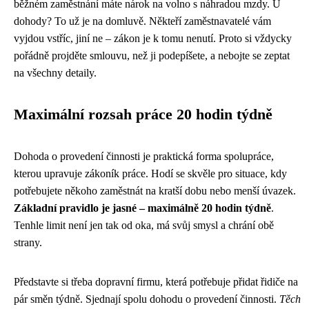
běžném zaměstnání máte nárok na volno s náhradou mzdy. U
dohody? To už je na domluvě. Někteří zaměstnavatelé vám
vyjdou vstříc, jiní ne – zákon je k tomu nenutí. Proto si vždycky
pořádně projděte smlouvu, než ji podepíšete, a nebojte se zeptat
na všechny detaily.
Maximální rozsah práce 20 hodin týdně
Dohoda o provedení činnosti je praktická forma spolupráce,
kterou upravuje zákoník práce. Hodí se skvěle pro situace, kdy
potřebujete někoho zaměstnát na kratší dobu nebo menší úvazek.
Základní pravidlo je jasné – maximálně 20 hodin týdně
.
Tenhle limit není jen tak od oka, má svůj smysl a chrání obě
strany.
Představte si třeba dopravní firmu, která potřebuje přidat řidiče na
pár směn týdně. Sjednají spolu dohodu o provedení činnosti.
Těch