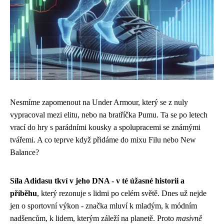
Nesmíme zapomenout na Under Armour, který se z nuly
vypracoval mezi elitu, nebo na bratříčka Pumu. Ta se po letech
vrací do hry s parádními kousky a spolupracemi se známými
tvářemi. A co teprve když přidáme do mixu Filu nebo New
Balance?
Síla Adidasu tkví v jeho DNA - v té úžasné historii a
příběhu
, který rezonuje s lidmi po celém světě. Dnes už nejde
jen o sportovní výkon - značka mluví k mladým, k módním
nadšencům, k lidem, kterým záleží na planetě. Proto
masivně