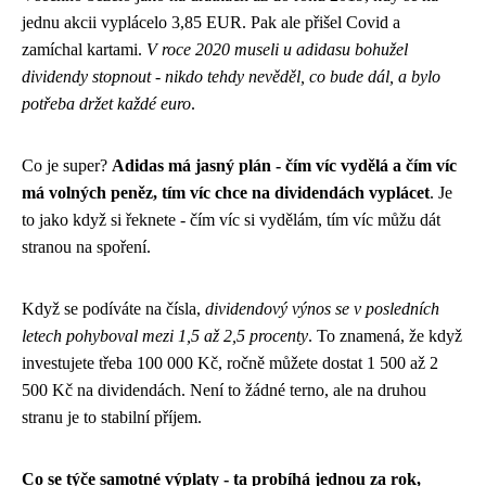
jednu akcii vyplácelo 3,85 EUR. Pak ale přišel Covid a
zamíchal kartami.
V roce 2020 museli u adidasu bohužel
dividendy stopnout - nikdo tehdy nevěděl, co bude dál, a bylo
potřeba držet každé euro
.
Co je super?
Adidas má jasný plán - čím víc vydělá a čím víc
má volných peněz, tím víc chce na dividendách vyplácet
. Je
to jako když si řeknete - čím víc si vydělám, tím víc můžu dát
stranou na spoření.
Když se podíváte na čísla,
dividendový výnos se v posledních
letech pohyboval mezi 1,5 až 2,5 procenty
. To znamená, že když
investujete třeba 100 000 Kč, ročně můžete dostat 1 500 až 2
500 Kč na dividendách. Není to žádné terno, ale na druhou
stranu je to stabilní příjem.
Co se týče samotné výplaty - ta probíhá jednou za rok,