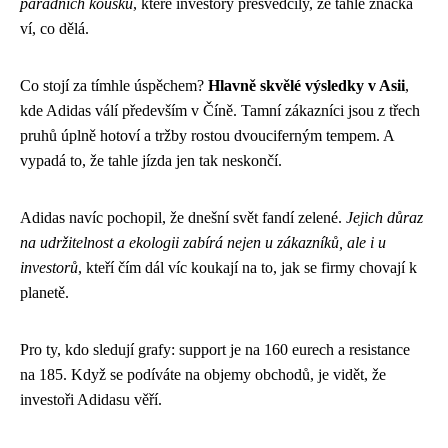
parádních kousků
, které investory přesvědčily, že tahle značka
ví, co dělá.
Co stojí za tímhle úspěchem?
Hlavně skvělé výsledky v Asii
,
kde Adidas válí především v Číně. Tamní zákazníci jsou z třech
pruhů úplně hotoví a tržby rostou dvouciferným tempem. A
vypadá to, že tahle jízda jen tak neskončí.
Adidas navíc pochopil, že dnešní svět fandí zelené.
Jejich důraz
na udržitelnost a ekologii zabírá nejen u zákazníků, ale i u
investorů
, kteří čím dál víc koukají na to, jak se firmy chovají k
planetě.
Pro ty, kdo sledují grafy: support je na 160 eurech a resistance
na 185. Když se podíváte na objemy obchodů, je vidět, že
investoři Adidasu věří.