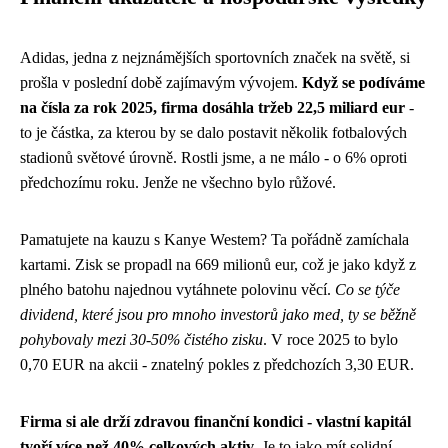
Adidas, jedna z nejznámějších sportovních značek na světě, si
prošla v poslední době zajímavým vývojem.
Když se podíváme
na čísla za rok 2025, firma dosáhla tržeb 22,5 miliard eur
-
to je částka, za kterou by se dalo postavit několik fotbalových
stadionů světové úrovně. Rostli jsme, a ne málo - o 6% oproti
předchozímu roku. Jenže ne všechno bylo růžové.
Pamatujete na kauzu s Kanye Westem? Ta pořádně zamíchala
kartami. Zisk se propadl na 669 milionů eur, což je jako když z
plného batohu najednou vytáhnete polovinu věcí.
Co se týče
dividend, které jsou pro mnoho investorů jako med, ty se běžně
pohybovaly mezi 30-50% čistého zisku
. V roce 2025 to bylo
0,70 EUR na akcii - znatelný pokles z předchozích 3,30 EUR.
Firma si ale drží zdravou finanční kondici - vlastní kapitál
tvoří více než 40% celkových aktiv
. Je to jako mít solidní