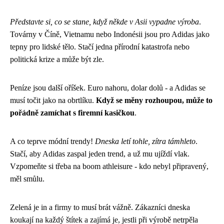
Představte si, co se stane, když někde v Asii vypadne výroba
.
Továrny v Číně, Vietnamu nebo Indonésii jsou pro Adidas jako
tepny pro lidské tělo. Stačí jedna přírodní katastrofa nebo
politická krize a může být zle.
Peníze jsou další oříšek. Euro nahoru, dolar dolů - a Adidas se
musí točit jako na obrtlíku.
Když se měny rozhoupou, může to
pořádně zamíchat s firemní kasičkou
.
A co teprve módní trendy!
Dneska letí tohle, zítra támhleto
.
Stačí, aby Adidas zaspal jeden trend, a už mu ujíždí vlak.
Vzpomeňte si třeba na boom athleisure - kdo nebyl připravený,
měl smůlu.
Zelená je in a firmy to musí brát vážně. Zákazníci dneska
koukají na každý štítek a zajímá je, jestli při výrobě netrpěla