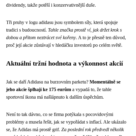
dividendy, takže potěší i konzervativnější duše.
Tři pruhy v logu adidasu jsou symbolem síly, která spojuje
tradici s budoucností.
Tahle značka prostě ví, jak držet krok s
dobou a přitom neztrácet své kořeny
. A to je přesně ten důvod,
proč její akcie zůstávají v hledáčku investorů po celém světě.
Aktuální tržní hodnota a výkonnost akcií
Jak se daří Adidasu na burzovním parketu?
Momentálně se
jeho akcie šplhají ke 175 eurům
a vypadá to, že tahle
sportovní ikona má našlápnuto k dalším úspěchům.
Není to tak dávno, co se firma potýkala s pocovidovými
problémy a musela řešit, jak se vypořádat s inflací. Ale ukázalo
se, že Adidas má prostě grif.
Za poslední rok předvedl několik