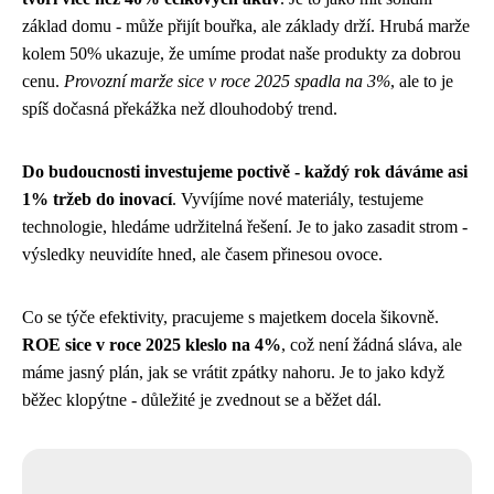
základ domu - může přijít bouřka, ale základy drží. Hrubá marže
kolem 50% ukazuje, že umíme prodat naše produkty za dobrou
cenu.
Provozní marže sice v roce 2025 spadla na 3%
, ale to je
spíš dočasná překážka než dlouhodobý trend.
Do budoucnosti investujeme poctivě - každý rok dáváme asi
1% tržeb do inovací
. Vyvíjíme nové materiály, testujeme
technologie, hledáme udržitelná řešení. Je to jako zasadit strom -
výsledky neuvidíte hned, ale časem přinesou ovoce.
Co se týče efektivity, pracujeme s majetkem docela šikovně.
ROE sice v roce 2025 kleslo na 4%
, což není žádná sláva, ale
máme jasný plán, jak se vrátit zpátky nahoru. Je to jako když
běžec klopýtne - důležité je zvednout se a běžet dál.