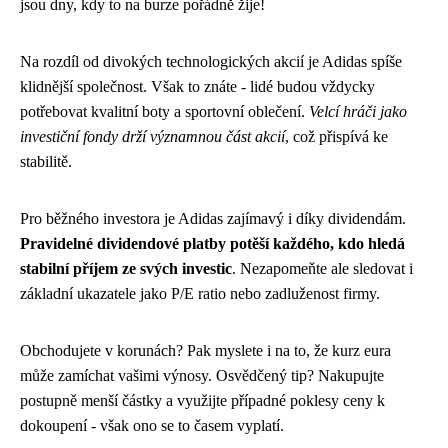
jsou dny, kdy to na burze pořádně žije!
Na rozdíl od divokých technologických akcií je Adidas spíše
klidnější společnost. Však to znáte - lidé budou vždycky
potřebovat kvalitní boty a sportovní oblečení.
Velcí hráči jako
investiční fondy drží významnou část akcií
, což přispívá ke
stabilitě.
Pro běžného investora je Adidas zajímavý i díky dividendám.
Pravidelné dividendové platby potěší každého, kdo hledá
stabilní příjem ze svých investic
. Nezapomeňte ale sledovat i
základní ukazatele jako P/E ratio nebo zadluženost firmy.
Obchodujete v korunách? Pak myslete i na to, že kurz eura
může zamíchat vašimi výnosy. Osvědčený tip? Nakupujte
postupně menší částky a využijte případné poklesy ceny k
dokoupení - však ono se to časem vyplatí.