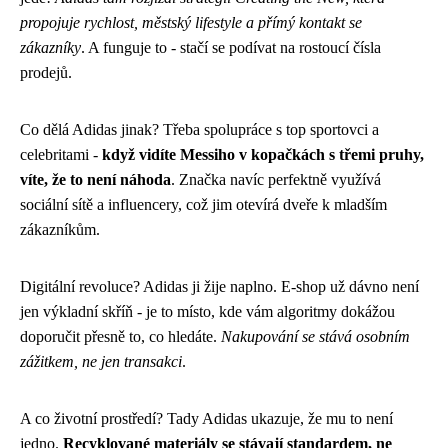
propojuje rychlost, městský lifestyle a přímý kontakt se
zákazníky
. A funguje to - stačí se podívat na rostoucí čísla
prodejů.
Co dělá Adidas jinak? Třeba spolupráce s top sportovci a
celebritami -
když vidíte Messiho v kopačkách s třemi pruhy,
víte, že to není náhoda
. Značka navíc perfektně využívá
sociální sítě a influencery, což jim otevírá dveře k mladším
zákazníkům.
Digitální revoluce? Adidas ji žije naplno. E-shop už dávno není
jen výkladní skříň - je to místo, kde vám algoritmy dokážou
doporučit přesně to, co hledáte.
Nakupování se stává osobním
zážitkem, ne jen transakci
.
A co životní prostředí? Tady Adidas ukazuje, že mu to není
jedno.
Recyklované materiály se stávají standardem, ne