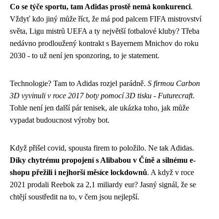
Co se týče sportu, tam Adidas prostě nemá konkurenci
.
Vždyť kdo jiný může říct, že má pod palcem FIFA mistrovství
světa, Ligu mistrů UEFA a ty největší fotbalové kluby? Třeba
nedávno prodloužený kontrakt s Bayernem Mnichov do roku
2030 - to už není jen sponzoring, to je statement.
Technologie? Tam to Adidas rozjel parádně.
S firmou Carbon
3D vyvinuli v roce 2017 boty pomocí 3D tisku - Futurecraft
.
Tohle není jen další pár tenisek, ale ukázka toho, jak může
vypadat budoucnost výroby bot.
Když přišel covid, spousta firem to položilo. Ne tak Adidas.
Díky chytrému propojení s Alibabou v Číně a silnému e-
shopu přežili i nejhorší měsíce lockdownů
. A když v roce
2021 prodali Reebok za 2,1 miliardy eur? Jasný signál, že se
chtějí soustředit na to, v čem jsou nejlepší.