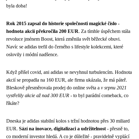
byla doba!
Rok 2015 zapsal do historie společnosti magické číslo -
hodnota akcií překročila 200 EUR
. Za tímhle úspěchem stála
revoluce jménem Boost, která změnila svět běžecké obuvi.
Navíc se adidas trefil do černého s lifestyle kolekcemi, které
oslovily i módní nadšence.
Když přišel covid, ani adidas se nevyhnul turbulencím. Hodnota
akcií se propadla na 160 EUR, ale firma ukázala, že má páteř.
Bleskově přesměrovala prodej do online světa a
v srpnu 2021
vystřelily akcie až nad 300 EUR
- to byl parádní comeback, co
říkáte?
Dneska je adidas stabilní kolos s tržní hodnotou přes 30 miliard
EUR.
Sází na inovace, digitalizaci a udržitelnost
- přesně to,
co moderní investor hledá. A co je důležité - pravidelně vyplácí