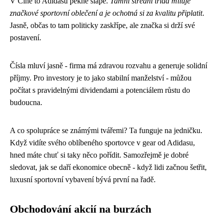
V Číně to Adidasu pěkně šlape.
Tamní střední třída miluje
značkové sportovní oblečení a je ochotná si za kvalitu připlatit
.
Jasně, občas to tam politicky zaskřípe, ale značka si drží své
postavení.
Čísla mluví jasně - firma má zdravou rozvahu a generuje solidní
příjmy. Pro investory je to jako stabilní manželství - můžou
počítat s pravidelnými dividendami a potenciálem růstu do
budoucna.
A co spolupráce se známými tvářemi? Ta funguje na jedničku.
Když vidíte svého oblíbeného sportovce v gear od Adidasu,
hned máte chuť si taky něco pořídit. Samozřejmě je dobré
sledovat, jak se daří ekonomice obecně - když lidi začnou šetřit,
luxusní sportovní vybavení bývá první na řadě.
Obchodování akcií na burzách