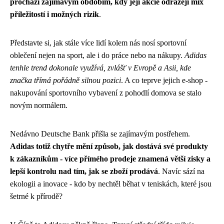
prochází zajímavým obdobím, kdy její akcie odrážejí mix
příležitostí i možných rizik
.
Představte si, jak stále více lidí kolem nás nosí sportovní
oblečení nejen na sport, ale i do práce nebo na nákupy.
Adidas
tenhle trend dokonale využívá, zvlášť v Evropě a Asii, kde
značka třímá pořádně silnou pozici
. A co teprve jejich e-shop -
nakupování sportovního vybavení z pohodlí domova se stalo
novým normálem.
Nedávno Deutsche Bank přišla se zajímavým postřehem.
Adidas totiž chytře mění způsob, jak dostává své produkty
k zákazníkům - více přímého prodeje znamená větší zisky a
lepší kontrolu nad tím, jak se zboží prodává
. Navíc sází na
ekologii a inovace - kdo by nechtěl běhat v teniskách, které jsou
šetrné k přírodě?