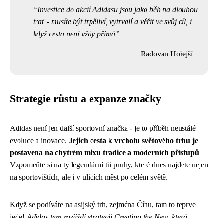
Investice do akcií Adidasu jsou jako běh na dlouhou
trať - musíte být trpěliví, vytrvalí a věřit ve svůj cíl, i
když cesta není vždy přímá
Radovan Hořejší
Strategie růstu a expanze značky
Adidas není jen další sportovní značka - je to příběh neustálé
evoluce a inovace.
Jejich cesta k vrcholu světového trhu je
postavena na chytrém mixu tradice a moderních přístupů
.
Vzpomeňte si na ty legendární tři pruhy, které dnes najdete nejen
na sportovištích, ale i v ulicích měst po celém světě.
Když se podíváte na asijský trh, zejména Čínu, tam to teprve
jede!
Adidas tam rozjíždí strategii Creating the New, která