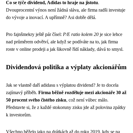
Co se týče dividend, Adidas to hraje na jistotu
.
Dvouprocentní výnos není žádná sláva, ale firma radši investuje
do vývoje a inovací. A upřímně? Asi dobře dělá.
Pro fajnšmekry ještě pár čísel:
P/E ratio kolem 20
je sice lehce
nad průměrem odvětví, ale když se podíváte na to, jak firma
roste v online prodeji a jak šikovně řídí náklady, dává to smysl.
Dividendová politika a výplaty akcionářům
Jak se vlastně daří adidasu s výplatou dividend? Je to docela
zajímavý příběh.
Firma běžně rozděluje mezi akcionáře 30 až
50 procent svého čistého zisku
, což není vůbec málo.
Představte si, že z každé stokoruny zisku jde až polovina zpátky
k investorům.
Všechno běželo jako na drátkách až do roku 2019, kdy se na