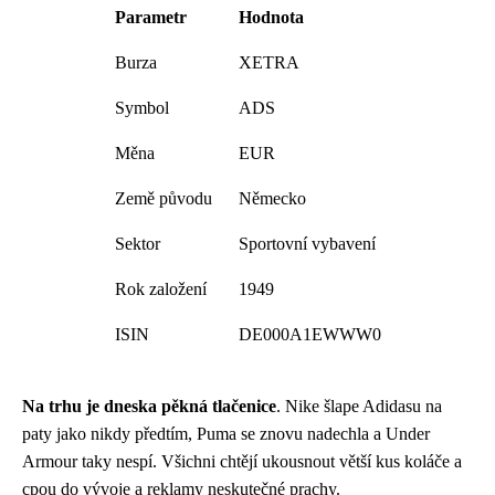
Parametr
Hodnota
Burza
XETRA
Symbol
ADS
Měna
EUR
Země původu
Německo
Sektor
Sportovní vybavení
Rok založení
1949
ISIN
DE000A1EWWW0
Na trhu je dneska pěkná tlačenice
. Nike šlape Adidasu na
paty jako nikdy předtím, Puma se znovu nadechla a Under
Armour taky nespí. Všichni chtějí ukousnout větší kus koláče a
cpou do vývoje a reklamy neskutečné prachy.