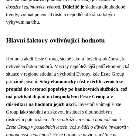
dosažení zajímavých výnosů.
Důležité je
sledovat dlouhodobé
trendy, vnímat potenciál růstu a nepodléhat krátkodobým
výkyvům na trhu.
Hlavní faktory ovlivňující hodnotu
Hodnota akcií Erste Group, stejně jako u jiných společností, je
ovlivněna řadou faktorů. Mezi ty nejdůležitější patří ekonomická
situace v regionu střední a východní Evropy, kde Erste Group
primárně působí.
Silný ekonomický růst v těchto zemích se
promítá do rostoucí poptávky po bankovních službách, což
má pozitivní dopad na hospodaření Erste Group a v
důsledku i na hodnotu jejích akcií.
Investoři vnímají Erste
Group jako stabilní a ziskovou instituci s dlouhodobým
růstovým potenciálem.
To se odráží v rostoucí hodnotě akcií
Erste Group v posledních letech, což svědčí o důvěře investorů v
budoucnost společnosti.
Erste Group se navíc zaměřuje na