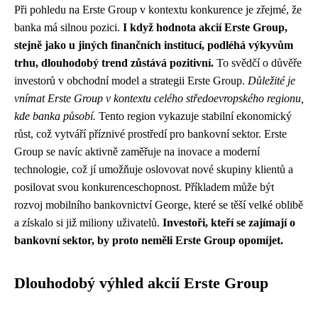
Při pohledu na Erste Group v kontextu konkurence je zřejmé, že
banka má silnou pozici.
I když hodnota akcií Erste Group,
stejně jako u jiných finančních institucí, podléhá výkyvům
trhu, dlouhodobý trend zůstává pozitivní.
To svědčí o důvěře
investorů v obchodní model a strategii Erste Group.
Důležité je
vnímat Erste Group v kontextu celého středoevropského regionu,
kde banka působí.
Tento region vykazuje stabilní ekonomický
růst, což vytváří příznivé prostředí pro bankovní sektor. Erste
Group se navíc aktivně zaměřuje na inovace a moderní
technologie, což jí umožňuje oslovovat nové skupiny klientů a
posilovat svou konkurenceschopnost. Příkladem může být
rozvoj mobilního bankovnictví George, které se těší velké oblibě
a získalo si již miliony uživatelů.
Investoři, kteří se zajímají o
bankovní sektor, by proto neměli Erste Group opomíjet.
Dlouhodobý výhled akcií Erste Group