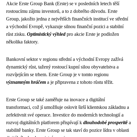
Akcie Erste Group Bank (Erste) se v posledních letech těší
rostoucímu zájmu investorů, a to z dobrého důvodu. Erste
Group, jakožto jedna z největších finančních institucí ve střední
a východní Evropě, vykazuje silnou finanční pozici a stabilní
růst zisku.
Optimistický výhled
pro akcie Erste je podložen
několika faktory.
Bankovní sektor v regionu střední a východní Evropy zažívá
dynamický růst, tažený rostoucí kupní silou obyvatelstva a
rozvíjejícím se trhem. Erste Group je v tomto regionu
významným hráčem
a je připravena z tohoto růstu těžit.
Erste Group se také zaměřuje na inovace a digitální
transformaci, což jí umožňuje oslovit širší klientskou základnu a
zefektivnit své operace. Investice do moderních technologií a
rozvoj digitálních platforem přispívají k
dlouhodobé prosperitě
a
stabilitě banky. Erste Group se tak staví do pozice lídra v oblasti