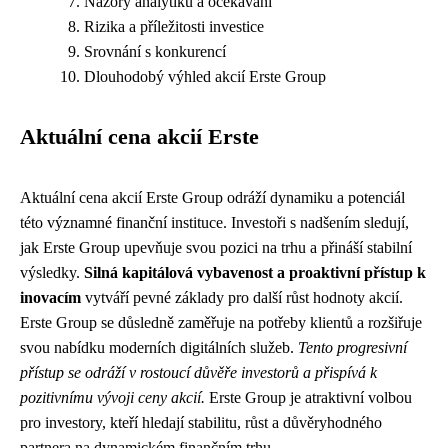
Názory analytiků a očekávání
Rizika a příležitosti investice
Srovnání s konkurencí
Dlouhodobý výhled akcií Erste Group
Aktuální cena akcií Erste
Aktuální cena akcií Erste Group odráží dynamiku a potenciál
této významné finanční instituce. Investoři s nadšením sledují,
jak Erste Group upevňuje svou pozici na trhu a přináší stabilní
výsledky.
Silná kapitálová vybavenost a proaktivní přístup k
inovacím
vytváří pevné základy pro další růst hodnoty akcií.
Erste Group se důsledně zaměřuje na potřeby klientů a rozšiřuje
svou nabídku moderních digitálních služeb.
Tento progresivní
přístup se odráží v rostoucí důvěře investorů a přispívá k
pozitivnímu vývoji ceny akcií.
Erste Group je atraktivní volbou
pro investory, kteří hledají stabilitu, růst a důvěryhodného
partnera na dynamickém finančním trhu.