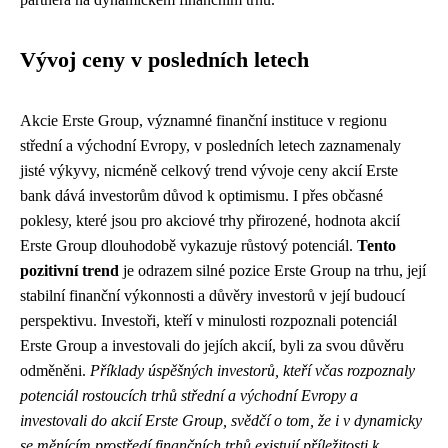
Vývoj ceny v posledních letech
Akcie Erste Group, významné finanční instituce v regionu
střední a východní Evropy, v posledních letech zaznamenaly
jisté výkyvy, nicméně celkový trend vývoje ceny akcií Erste
bank dává investorům důvod k optimismu. I přes občasné
poklesy, které jsou pro akciové trhy přirozené, hodnota akcií
Erste Group dlouhodobě vykazuje růstový potenciál.
Tento
pozitivní trend
je odrazem silné pozice Erste Group na trhu, její
stabilní finanční výkonnosti a důvěry investorů v její budoucí
perspektivu. Investoři, kteří v minulosti rozpoznali potenciál
Erste Group a investovali do jejích akcií, byli za svou důvěru
odměněni.
Příklady úspěšných investorů, kteří včas rozpoznaly
potenciál rostoucích trhů střední a východní Evropy a
investovali do akcií Erste Group, svědčí o tom, že i v dynamicky
se měnícím prostředí finančních trhů existují příležitosti k