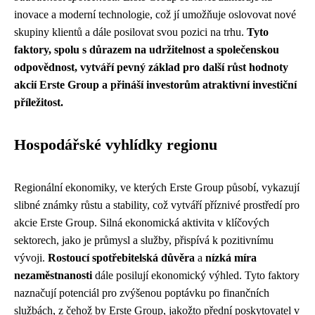
inovace a moderní technologie, což jí umožňuje oslovovat nové
skupiny klientů a dále posilovat svou pozici na trhu.
Tyto
faktory, spolu s důrazem na udržitelnost a společenskou
odpovědnost, vytváří pevný základ pro další růst hodnoty
akcií Erste Group a přináší investorům atraktivní investiční
příležitost.
Hospodářské vyhlídky regionu
Regionální ekonomiky, ve kterých Erste Group působí, vykazují
slibné známky růstu a stability, což vytváří příznivé prostředí pro
akcie Erste Group. Silná ekonomická aktivita v klíčových
sektorech, jako je průmysl a služby, přispívá k pozitivnímu
vývoji.
Rostoucí spotřebitelská důvěra
a
nízká míra
nezaměstnanosti
dále posilují ekonomický výhled. Tyto faktory
naznačují potenciál pro zvýšenou poptávku po finančních
službách, z čehož by Erste Group, jakožto přední poskytovatel v