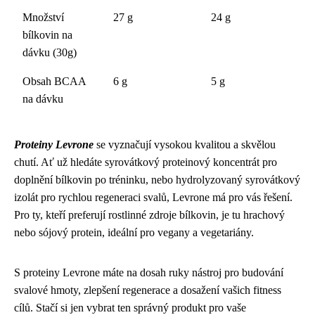
Množství
27 g
24 g
bílkovin na
dávku (30g)
Obsah BCAA
6 g
5 g
na dávku
Proteiny Levrone
se vyznačují vysokou kvalitou a skvělou
chutí. Ať už hledáte syrovátkový proteinový koncentrát pro
doplnění bílkovin po tréninku, nebo hydrolyzovaný syrovátkový
izolát pro rychlou regeneraci svalů, Levrone má pro vás řešení.
Pro ty, kteří preferují rostlinné zdroje bílkovin, je tu hrachový
nebo sójový protein, ideální pro vegany a vegetariány.
S proteiny Levrone máte na dosah ruky nástroj pro budování
svalové hmoty, zlepšení regenerace a dosažení vašich fitness
cílů. Stačí si jen vybrat ten správný produkt pro vaše