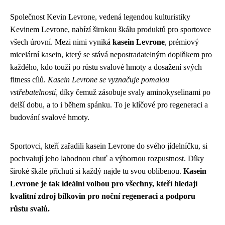
Společnost Kevin Levrone, vedená legendou kulturistiky
Kevinem Levrone, nabízí širokou škálu produktů pro sportovce
všech úrovní. Mezi nimi vyniká
kasein Levrone
, prémiový
micelární kasein, který se stává nepostradatelným doplňkem pro
každého, kdo touží po růstu svalové hmoty a dosažení svých
fitness cílů.
Kasein Levrone se vyznačuje pomalou
vstřebatelností,
díky čemuž zásobuje svaly aminokyselinami po
delší dobu, a to i během spánku. To je klíčové pro regeneraci a
budování svalové hmoty.
Sportovci, kteří zařadili kasein Levrone do svého jídelníčku, si
pochvalují jeho lahodnou chuť a výbornou rozpustnost. Díky
široké škále příchutí si každý najde tu svou oblíbenou.
Kasein
Levrone je tak ideální volbou pro všechny, kteří hledají
kvalitní zdroj bílkovin pro noční regeneraci a podporu
růstu svalů.