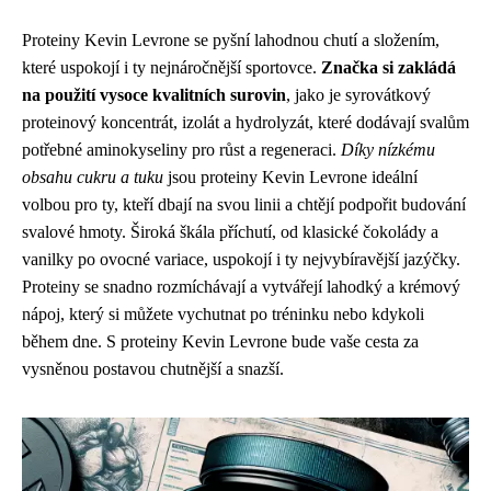
Proteiny Kevin Levrone se pyšní lahodnou chutí a složením,
které uspokojí i ty nejnáročnější sportovce.
Značka si zakládá
na použití vysoce kvalitních surovin
, jako je syrovátkový
proteinový koncentrát, izolát a hydrolyzát, které dodávají svalům
potřebné aminokyseliny pro růst a regeneraci.
Díky nízkému
obsahu cukru a tuku
jsou proteiny Kevin Levrone ideální
volbou pro ty, kteří dbají na svou linii a chtějí podpořit budování
svalové hmoty. Široká škála příchutí, od klasické čokolády a
vanilky po ovocné variace, uspokojí i ty nejvybíravější jazýčky.
Proteiny se snadno rozmíchávají a vytvářejí lahodký a krémový
nápoj, který si můžete vychutnat po tréninku nebo kdykoli
během dne. S proteiny Kevin Levrone bude vaše cesta za
vysněnou postavou chutnější a snazší.