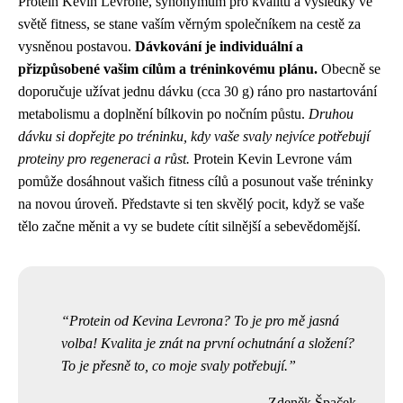
Protein Kevin Levrone, synonymum pro kvalitu a výsledky ve
světě fitness, se stane vaším věrným společníkem na cestě za
vysněnou postavou.
Dávkování je individuální a
přizpůsobené vašim cílům a tréninkovému plánu.
Obecně se
doporučuje užívat jednu dávku (cca 30 g) ráno pro nastartování
metabolismu a doplnění bílkovin po nočním půstu.
Druhou
dávku si dopřejte po tréninku, kdy vaše svaly nejvíce potřebují
proteiny pro regeneraci a růst.
Protein Kevin Levrone vám
pomůže dosáhnout vašich fitness cílů a posunout vaše tréninky
na novou úroveň. Představte si ten skvělý pocit, když se vaše
tělo začne měnit a vy se budete cítit silnější a sebevědomější.
Protein od Kevina Levrona? To je pro mě jasná
volba! Kvalita je znát na první ochutnání a složení?
To je přesně to, co moje svaly potřebují.
Zdeněk Špaček