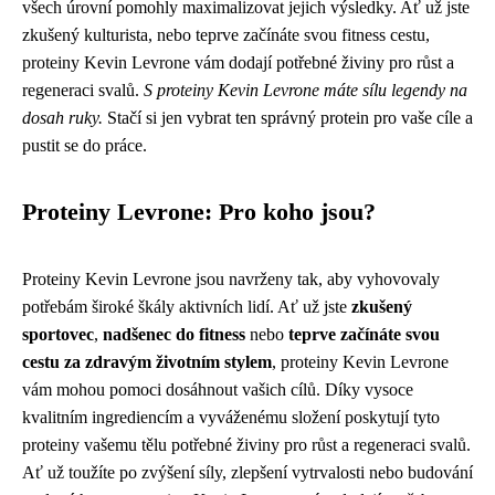
všech úrovní pomohly maximalizovat jejich výsledky. Ať už jste
zkušený kulturista, nebo teprve začínáte svou fitness cestu,
proteiny Kevin Levrone vám dodají potřebné živiny pro růst a
regeneraci svalů.
S proteiny Kevin Levrone máte sílu legendy na
dosah ruky.
Stačí si jen vybrat ten správný protein pro vaše cíle a
pustit se do práce.
Proteiny Levrone: Pro koho jsou?
Proteiny Kevin Levrone jsou navrženy tak, aby vyhovovaly
potřebám široké škály aktivních lidí. Ať už jste
zkušený
sportovec
,
nadšenec do fitness
nebo
teprve začínáte svou
cestu za zdravým životním stylem
, proteiny Kevin Levrone
vám mohou pomoci dosáhnout vašich cílů. Díky vysoce
kvalitním ingrediencím a vyváženému složení poskytují tyto
proteiny vašemu tělu potřebné živiny pro růst a regeneraci svalů.
Ať už toužíte po zvýšení síly, zlepšení vytrvalosti nebo budování