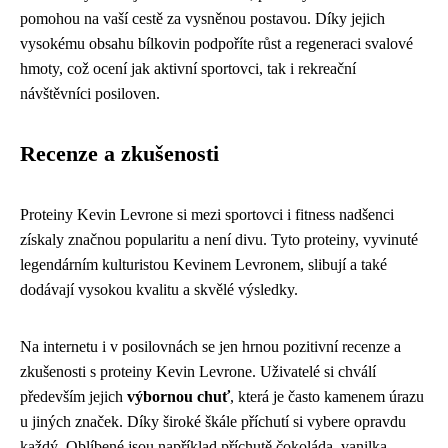
pomohou na vaší cestě za vysněnou postavou. Díky jejich
vysokému obsahu bílkovin podpoříte růst a regeneraci svalové
hmoty, což ocení jak aktivní sportovci, tak i rekreační
návštěvníci posiloven.
Recenze a zkušenosti
Proteiny Kevin Levrone si mezi sportovci i fitness nadšenci
získaly značnou popularitu a není divu. Tyto proteiny, vyvinuté
legendárním kulturistou Kevinem Levronem, slibují a také
dodávají vysokou kvalitu a skvělé výsledky.
Na internetu i v posilovnách se jen hrnou pozitivní recenze a
zkušenosti s proteiny Kevin Levrone. Uživatelé si chválí
především jejich
výbornou chuť
, která je často kamenem úrazu
u jiných značek. Díky široké škále příchutí si vybere opravdu
každý. Oblíbené jsou například příchutě čokoláda, vanilka,