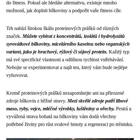
do fitness. Pokud ale hledáte alternativu, existuje mnoho
možností, jak doplnit bílkoviny a podpořit vaše fitness cíle.
Trh nabízí širokou škálu proteinových prášků od různých
značek.
Můžete vybírat z koncentrátů, izolátů i hydrolyzátů
syrovátkové bílkoviny, micelárního kaseinu nebo veganských
variant, jako je hrachový, rýžový či sójový protein.
Každý typ
má své specifické vlastnosti a odlišnou rychlost vstřebávání.
Nebojte se experimentovat a najít ten, který vám bude nejlépe
vyhovovat.
Kromě proteinových prášků nezapomínejte ani na přirozené
zdroje bílkovin z běžné stravy.
Mezi skvělé zdroje patří libové
maso, ryby, vejce, mléčné výrobky, luštěniny a ořechy.
Pestrá a
vyvážená strava bohatá na bílkoviny vám dodá všechny
potřebné živiny pro růst svalové hmoty a regeneraci po tréninku.