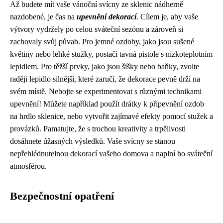
Až budete mít vaše vánoční svícny ze sklenic nádherně
nazdobené, je čas na
upevnění dekorací
. Cílem je, aby vaše
výtvory vydržely po celou sváteční sezónu a zároveň si
zachovaly svůj půvab. Pro jemné ozdoby, jako jsou sušené
květiny nebo lehké stužky, postačí tavná pistole s nízkoteplotním
lepidlem. Pro těžší prvky, jako jsou šišky nebo baňky, zvolte
raději lepidlo silnější, které zaručí, že dekorace pevně drží na
svém místě. Nebojte se experimentovat s různými technikami
upevnění! Můžete například použít drátky k připevnění ozdob
na hrdlo sklenice, nebo vytvořit zajímavé efekty pomocí stužek a
provázků. Pamatujte, že s trochou kreativity a trpělivosti
dosáhnete úžasných výsledků. Vaše svícny se stanou
nepřehlédnutelnou dekorací vašeho domova a naplní ho sváteční
atmosférou.
Bezpečnostní opatření