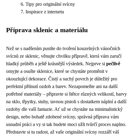
Tipy pro originální svícny
Inspirace z internetu
Příprava sklenic a materiálu
Než se s nadšením pustíte do tvoření kouzelných vánočních
svícnů ze sklenic, věnujte chvilku přípravě, která vám zaručí
hladký průběh a ještě krásnější výsledek. Nejprve si
pečlivě
omyjte a osušte sklenice, které se chystáte proměnit v
okouzlující dekorace. Čistý a suchý povrch je důležitý pro
perfektní přilnutí ozdob a barev. Nezapomeňte ani na další
potřebné materiály – připravte si štětce různých velikostí, barvy
na sklo, třpytky, stuhy, tavnou pistoli s dostatkem náplní a další
ozdoby dle vaší fantazie. Ať už se chystáte na minimalistický
design, nebo bohatě zdobené svícny, správná příprava vám
usnadní práci a vy si tak budete moci užít tvůrčí proces naplno.
Představte si tu radost, až vaše originální svícny rozzáří váš