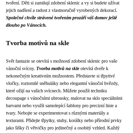
tvoření. Děti si zamilují zdobení sklenic a vy si budete užívat
jejich nadšení a radost z vlastnoručně vyrobených dekorací.
Společné chvíle strávené tvořením prozáří váš domov ještě
dlouho po Vánocích.
Tvorba motivů na skle
Svět fantazie se otevírá s možností zdobení sklenic pro vaše
vánoční svícny.
Tvorba motivů na skle
otevírá dveře k
nekonečným kreativním možnostem. Představte si třpytivé
vločky, roztomilé sněhuláky nebo elegantní vánoční hvězdy,
které ožijí na vašich svícnech. Můžete použít techniku
decoupage s vánočními ubrousky, malovat na sklo speciálními
barvami nebo využít samolepící šablony pro precizní linie a
tvary. Nebojte se experimentovat s různými materiály a
texturami. Přidejte třpytky, stuhy, korálky nebo přírodní prvky
jako šišky či větvičky pro jedinečný a osobitý vzhled. Každý