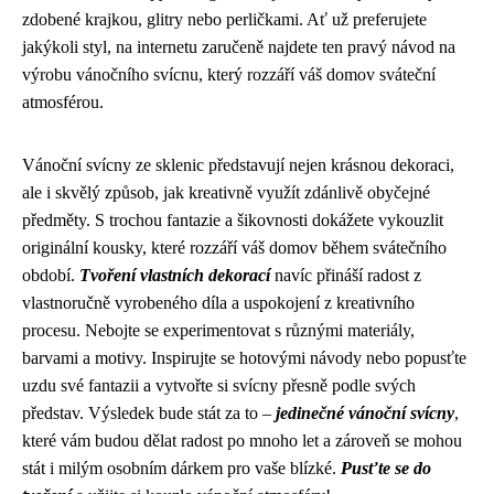
zdobené krajkou, glitry nebo perličkami. Ať už preferujete
jakýkoli styl, na internetu zaručeně najdete ten pravý návod na
výrobu vánočního svícnu, který rozzáří váš domov sváteční
atmosférou.
Vánoční svícny ze sklenic představují nejen krásnou dekoraci,
ale i skvělý způsob, jak kreativně využít zdánlivě obyčejné
předměty. S trochou fantazie a šikovnosti dokážete vykouzlit
originální kousky, které rozzáří váš domov během svátečního
období.
Tvoření vlastních dekorací
navíc přináší radost z
vlastnoručně vyrobeného díla a uspokojení z kreativního
procesu. Nebojte se experimentovat s různými materiály,
barvami a motivy. Inspirujte se hotovými návody nebo popusťte
uzdu své fantazii a vytvořte si svícny přesně podle svých
představ. Výsledek bude stát za to –
jedinečné vánoční svícny
,
které vám budou dělat radost po mnoho let a zároveň se mohou
stát i milým osobním dárkem pro vaše blízké.
Pusťte se do