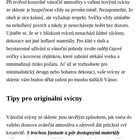
Při tvoření kouzelné vánoční atmosféry s vašimi novými svícny
ze sklenic je bezpečnost vždy na prvním místě. Nezapomeňte, že
oheň je sice krásný, ale vyžaduje respekt. Svíčky vždy umístěte
na nehořlavý povrch a nikdy je nenechávejte hořet bez dozoru.
Ujistěte se, že se v blízkosti svícnů nenachází žádné záclony,
dekorace ani jiné hořlavé materiály. Pro klid v duši a
bezstarostné užívání si vánoční pohody zvolte raději čajové
svíčky s kovovou objímkou, které zabrání stékání vosku a
minimalizují riziko požáru. Ať už se rozhodnete pro
minimalistický design nebo bohatou dekoraci, vaše svícny ze
sklenic vám budou dělat radost po mnoho dalších Vánoc.
Tipy pro originální svícny
Vánoční svícny ze sklenic jsou skvělým způsobem, jak vnést do
vašeho domova sváteční atmosféru a zároveň dát průchod své
kreativitě.
S trochou fantazie a pár dostupnými materiály