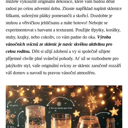
můžete vykouzlit originální dekorace, které vám budou dělat
radost po celou adventní dobu. Zkuste například naplnit sklenice
šiškami, sušenými plátky pomerančů a skořicí. Dozdobte je
stuhou a větvičkou jehličnanu a máte hotovo! Nebojte se
experimentovat s barvami a texturami. Použijte třpytky, korálky,
stuhy, krajky, nebo cokoliv, co vám padne do oka.
Výroba
vánočních svícnů ze sklenic je navíc skvělou aktivitou pro
celou rodinu.
Děti si užijí zdobení a vy si společně užijete
příjemné chvíle plné sváteční pohody. Ať už se rozhodnete pro
jakýkoliv styl, vaše originální svícny ze sklenic zaručeně rozzáří
váš domov a navodí tu pravou vánoční atmosféru.