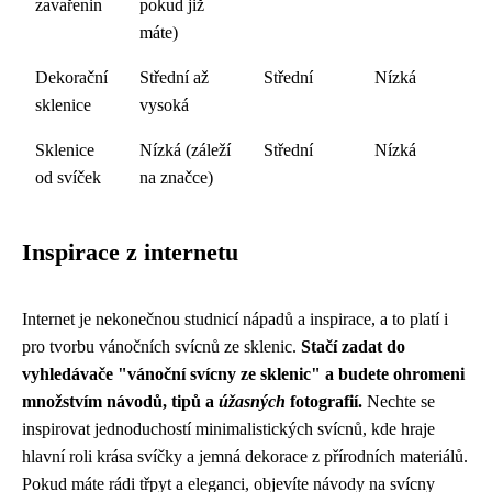
zavařenin
pokud již
máte)
Dekorační
Střední až
Střední
Nízká
sklenice
vysoká
Sklenice
Nízká (záleží
Střední
Nízká
od svíček
na značce)
Inspirace z internetu
Internet je nekonečnou studnicí nápadů a inspirace, a to platí i
pro tvorbu vánočních svícnů ze sklenic.
Stačí zadat do
vyhledávače "vánoční svícny ze sklenic" a budete ohromeni
množstvím návodů, tipů a
úžasných
fotografií.
Nechte se
inspirovat jednoduchostí minimalistických svícnů, kde hraje
hlavní roli krása svíčky a jemná dekorace z přírodních materiálů.
Pokud máte rádi třpyt a eleganci, objevíte návody na svícny