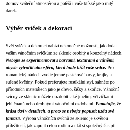
domov sváteční atmosférou a potěší i vaše blízké jako milý
dárek.
Výběr svíček a dekorací
Svět svíček a dekorací nabízí nekonečné možnosti, jak dodat
vašim vánočním svíčkům ze sklenic osobitý a kouzelný nádech.
Nebojte se experimentovat s barvami, texturami a vůněmi,
abyste vytvořili atmosféru, která bude hřát vaše srdce.
Pro
romantický nádech zvolte jemné pastelové barvy, krajky a
sušené květiny. Pokud preferujete rustikální styl, sáhněte po
přírodních materiálech jako je dřevo, šišky a skořice. Vánoční
svícny ze sklenic můžete dozdobit také jmelím, větvičkami
jehličnanů nebo drobnými vánočními ozdobami.
Pamatujte, že
krása tkví v detailech, a proto se nebojte popustit uzdu své
fantazii.
Výroba vánočních svícnů ze sklenic je skvělou
příležitostí, jak zapojit celou rodinu a užít si společný čas při