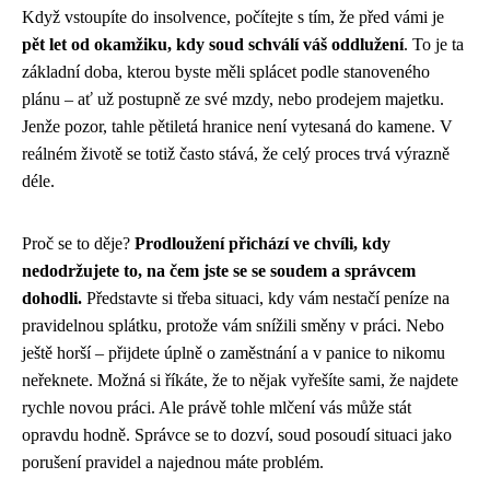
Když vstoupíte do insolvence, počítejte s tím, že před vámi je
pět let od okamžiku, kdy soud schválí váš oddlužení
. To je ta
základní doba, kterou byste měli splácet podle stanoveného
plánu – ať už postupně ze své mzdy, nebo prodejem majetku.
Jenže pozor, tahle pětiletá hranice není vytesaná do kamene. V
reálném životě se totiž často stává, že celý proces trvá výrazně
déle.
Proč se to děje?
Prodloužení přichází ve chvíli, kdy
nedodržujete to, na čem jste se se soudem a správcem
dohodli.
Představte si třeba situaci, kdy vám nestačí peníze na
pravidelnou splátku, protože vám snížili směny v práci. Nebo
ještě horší – přijdete úplně o zaměstnání a v panice to nikomu
neřeknete. Možná si říkáte, že to nějak vyřešíte sami, že najdete
rychle novou práci. Ale právě tohle mlčení vás může stát
opravdu hodně. Správce se to dozví, soud posoudí situaci jako
porušení pravidel a najednou máte problém.