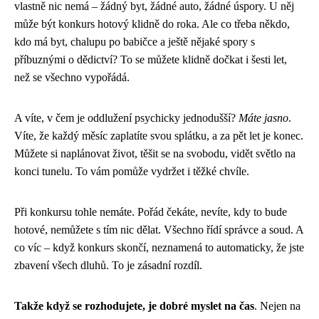
vlastně nic nemá – žádný byt, žádné auto, žádné úspory. U něj
může být konkurs hotový klidně do roka. Ale co třeba někdo,
kdo má byt, chalupu po babičce a ještě nějaké spory s
příbuznými o dědictví? To se můžete klidně dočkat i šesti let,
než se všechno vypořádá.
A víte, v čem je oddlužení psychicky jednodušší?
Máte jasno
.
Víte, že každý měsíc zaplatíte svou splátku, a za pět let je konec.
Můžete si naplánovat život, těšit se na svobodu, vidět světlo na
konci tunelu. To vám pomůže vydržet i těžké chvíle.
Při konkursu tohle nemáte. Pořád čekáte, nevíte, kdy to bude
hotové, nemůžete s tím nic dělat. Všechno řídí správce a soud. A
co víc – když konkurs skončí, neznamená to automaticky, že jste
zbavení všech dluhů. To je zásadní rozdíl.
Takže když se rozhodujete, je dobré myslet na čas
. Nejen na