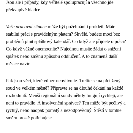
Jsou ale i případy, kdy věřitelé spolupracují a všechno jde
překvapivě hladce.
Vaše pracovní situace
může být požehnání i prokletí. Máte
stabilní práci s pravidelným platem? Skvělé, budete moci bez
problémů plnit splátkový kalendář. Co když ale přijdete o práci?
Co když vážně onemocníte? Najednou musíte žádat o snížení
splátek nebo změnu způsobu oddlužení. A to znamená další
měsíce navíc.
Pak jsou věci, které vůbec neovlivníte. Trefíte se na přetížený
soud ve velkém městě? Připravte se na dlouhé čekání na každé
rozhodnutí. Menší regionální soudy někdy fungují rychleji, ale
není to pravidlo. A insolvenční správce? Ten může být pečlivý a
rychlý, nebo naopak pomalý a nezodpovědný. Štěstí v tomhle
směru prostě potřebujete.