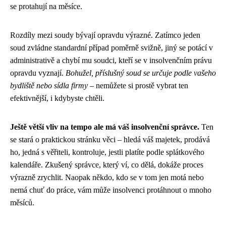
se protahují na měsíce.
Rozdíly mezi soudy bývají opravdu výrazné. Zatímco jeden
soud zvládne standardní případ poměrně svižně, jiný se potácí v
administrativě a chybí mu soudci, kteří se v insolvenčním právu
opravdu vyznají.
Bohužel, příslušný soud se určuje podle vašeho
bydliště nebo sídla firmy
– nemůžete si prostě vybrat ten
efektivnější, i kdybyste chtěli.
Ještě větší vliv na tempo ale má váš insolvenční správce.
Ten
se stará o praktickou stránku věci – hledá váš majetek, prodává
ho, jedná s věřiteli, kontroluje, jestli platíte podle splátkového
kalendáře. Zkušený správce, který ví, co dělá, dokáže proces
výrazně zrychlit. Naopak někdo, kdo se v tom jen motá nebo
nemá chuť do práce, vám může insolvenci protáhnout o mnoho
měsíců.