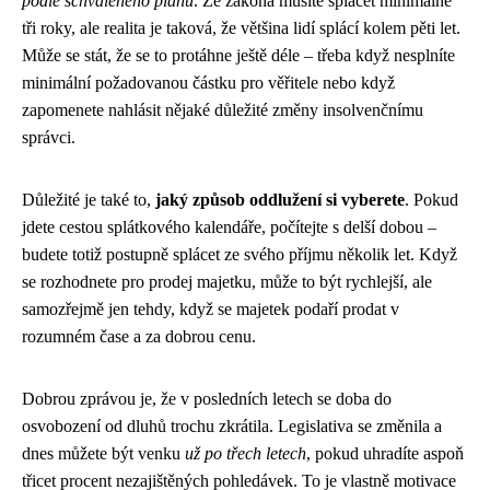
podle schváleného plánu
. Ze zákona musíte splácet minimálně
tři roky, ale realita je taková, že většina lidí splácí kolem pěti let.
Může se stát, že se to protáhne ještě déle – třeba když nesplníte
minimální požadovanou částku pro věřitele nebo když
zapomenete nahlásit nějaké důležité změny insolvenčnímu
správci.
Důležité je také to,
jaký způsob oddlužení si vyberete
. Pokud
jdete cestou splátkového kalendáře, počítejte s delší dobou –
budete totiž postupně splácet ze svého příjmu několik let. Když
se rozhodnete pro prodej majetku, může to být rychlejší, ale
samozřejmě jen tehdy, když se majetek podaří prodat v
rozumném čase a za dobrou cenu.
Dobrou zprávou je, že v posledních letech se doba do
osvobození od dluhů trochu zkrátila. Legislativa se změnila a
dnes můžete být venku
už po třech letech
, pokud uhradíte aspoň
třicet procent nezajištěných pohledávek. To je vlastně motivace