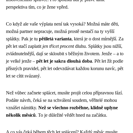
perspektiva tím, co je žene vpřed.
Co když ale vaše výplata není tak vysoká? Možná máte děti,
možná partner nepracuje, možná prostě nestačí na ty vyšší
splátky. Pak je tu
pětiletá varianta
, která je o dost mírnější. Za
pět let stačí zaplatit
jen třicet procent
dluhu. Splátky jsou nižší,
zvládnutelnější, dají se skloubit s běžným životem. Jenže – a to
je velké jenže –
pět let je sakra dlouhá doba
. Pět let žít podle
přísných pravidel, pět let odevzdávat každou korunu navíc, pět
let se cítit svázaný.
Než vůbec začnete splácet, musíte projít celou přípravnou fází.
Podáte návrh, čeká se na schválení soudem, věřitelé mohou
vznášet námitky.
Než se všechno rozběhne, klidně uplyne
několik měsíců
. To je důležité vědět hned na začátku.
A co vás čeká během těch let splácení? Každý měsíc musíte