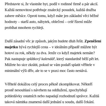
Představte si, že vlastníte byt, podíl v rodinné firmě a pár akcií.
Každá nemovitost potřebuje znalecký posudek, každá dražba
zabere měsíce. Oproti tomu, když máte jen základní věci běžné
hodnoty – starší auto, nábytek, oblečení – celé řízení může
probíhat mnohem rychleji.
Další zásadní věc je způsob, jakým budete dluh řešit.
Zpeněžení
majetku
bývá rychlejší cesta – v ideálním případě můžete být
hotovi za rok, někdy za dva. Jenže co když majetek nemáte?
Pak nastupuje
splátkový kalendář
, který standardně běží pět let.
Můžete ho sice zkrátit, pokud se vám podaří splatit věřitele v
minimální výši dřív, ale to se v praxi moc často nestává.
Věřitelé dokážou celý proces pěkně zkomplikovat. Někteří
prostě nesouhlasí s návrhem na oddlužení, zpochybňují
pohledávky ostatních nebo napadají rozhodnutí správce. Každá
taková námitka znamená další jednání u soudu, další čekání.