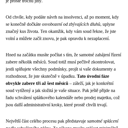
je prostě trochu jiný.
Od chvíle, kdy podáte návrh na insolvenci, až po moment, kdy
se konečně dočkáte
osvobození od zbývajících dluhů
, uplyne
značný kus života. Ten okamžik, kdy vám soud řekne, že jste
volní a můžete začít znovu, je pak opravdu k nezaplacení.
Hned na začátku musíte počítat s tím, že samotné zahájení řízení
zabere několik měsíců. Soud totiž musí pečlivě zkontrolovat,
jestli splňujete všechny podmínky, projít si vaše dokumenty a
rozhodnout, že jste skutečně v úpadku.
Tato úvodní fáze
obvykle zabere tři až šest měsíců
– záleží, jak je konkrétní
soud vytížený a jak složitá je vaše situace. Pak ještě přijde na
řadu schválení splátkového kalendáře nebo prodej majetku, což
jsou další administrativní kroky, které prostě chvíli trvají.
Největší část celého procesu pak představuje
samotné splácení