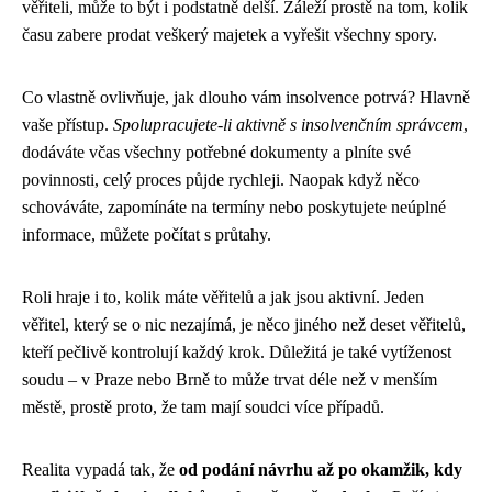
věřiteli, může to být i podstatně delší. Záleží prostě na tom, kolik
času zabere prodat veškerý majetek a vyřešit všechny spory.
Co vlastně ovlivňuje, jak dlouho vám insolvence potrvá? Hlavně
vaše přístup.
Spolupracujete-li aktivně s insolvenčním správcem
,
dodáváte včas všechny potřebné dokumenty a plníte své
povinnosti, celý proces půjde rychleji. Naopak když něco
schováváte, zapomínáte na termíny nebo poskytujete neúplné
informace, můžete počítat s průtahy.
Roli hraje i to, kolik máte věřitelů a jak jsou aktivní. Jeden
věřitel, který se o nic nezajímá, je něco jiného než deset věřitelů,
kteří pečlivě kontrolují každý krok. Důležitá je také vytíženost
soudu – v Praze nebo Brně to může trvat déle než v menším
městě, prostě proto, že tam mají soudci více případů.
Realita vypadá tak, že
od podání návrhu až po okamžik, kdy