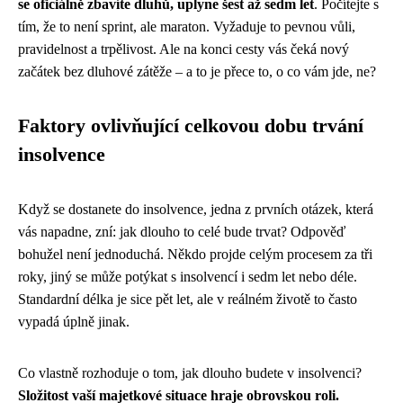
se oficiálně zbavíte dluhů, uplyne šest až sedm let
. Počítejte s
tím, že to není sprint, ale maraton. Vyžaduje to pevnou vůli,
pravidelnost a trpělivost. Ale na konci cesty vás čeká nový
začátek bez dluhové zátěže – a to je přece to, o co vám jde, ne?
Faktory ovlivňující celkovou dobu trvání
insolvence
Když se dostanete do insolvence, jedna z prvních otázek, která
vás napadne, zní: jak dlouho to celé bude trvat? Odpověď
bohužel není jednoduchá. Někdo projde celým procesem za tři
roky, jiný se může potýkat s insolvencí i sedm let nebo déle.
Standardní délka je sice pět let, ale v reálném životě to často
vypadá úplně jinak.
Co vlastně rozhoduje o tom, jak dlouho budete v insolvenci?
Složitost vaší majetkové situace hraje obrovskou roli.