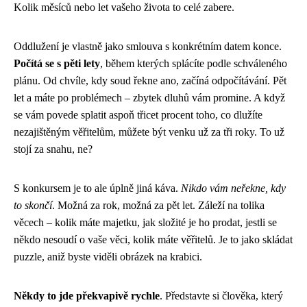
Kolik měsíců nebo let vašeho života to celé zabere.
Oddlužení je vlastně jako smlouva s konkrétním datem konce.
Počítá se s pěti lety
, během kterých splácíte podle schváleného
plánu. Od chvíle, kdy soud řekne ano, začíná odpočítávání. Pět
let a máte po problémech – zbytek dluhů vám promine. A když
se vám povede splatit aspoň třicet procent toho, co dlužíte
nezajištěným věřitelům, můžete být venku už za tři roky. To už
stojí za snahu, ne?
S konkursem je to ale úplně jiná káva.
Nikdo vám neřekne, kdy
to skončí
. Možná za rok, možná za pět let. Záleží na tolika
věcech – kolik máte majetku, jak složité je ho prodat, jestli se
někdo nesoudí o vaše věci, kolik máte věřitelů. Je to jako skládat
puzzle, aniž byste viděli obrázek na krabici.
Někdy to jde překvapivě rychle
. Představte si člověka, který