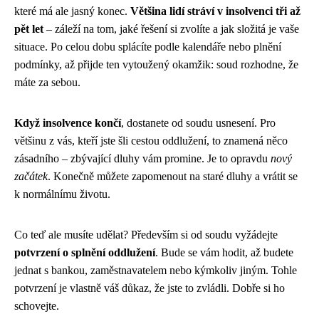
které má ale jasný konec.
Většina lidí stráví v insolvenci tři až
pět let
– záleží na tom, jaké řešení si zvolíte a jak složitá je vaše
situace. Po celou dobu splácíte podle kalendáře nebo plnění
podmínky, až přijde ten vytoužený okamžik: soud rozhodne, že
máte za sebou.
Když insolvence končí
, dostanete od soudu usnesení. Pro
většinu z vás, kteří jste šli cestou oddlužení, to znamená něco
zásadního – zbývající dluhy vám promine. Je to opravdu
nový
začátek
. Konečně můžete zapomenout na staré dluhy a vrátit se
k normálnímu životu.
Co teď ale musíte udělat? Především si od soudu vyžádejte
potvrzení o splnění oddlužení
. Bude se vám hodit, až budete
jednat s bankou, zaměstnavatelem nebo kýmkoliv jiným. Tohle
potvrzení je vlastně váš důkaz, že jste to zvládli. Dobře si ho
schovejte.