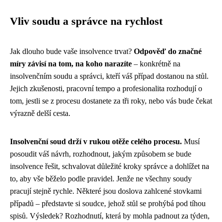
Vliv soudu a správce na rychlost
Jak dlouho bude vaše insolvence trvat?
Odpověď do značné
míry závisí na tom, na koho narazíte
– konkrétně na
insolvenčním soudu a správci, kteří váš případ dostanou na stůl.
Jejich zkušenosti, pracovní tempo a profesionalita rozhodují o
tom, jestli se z procesu dostanete za tři roky, nebo vás bude čekat
výrazně delší cesta.
Insolvenční soud drží v rukou otěže celého procesu.
Musí
posoudit váš návrh, rozhodnout, jakým způsobem se bude
insolvence řešit, schvalovat důležité kroky správce a dohlížet na
to, aby vše běželo podle pravidel. Jenže ne všechny soudy
pracují stejně rychle. Některé jsou doslova zahlcené stovkami
případů – představte si soudce, jehož stůl se prohýbá pod tíhou
spisů. Výsledek? Rozhodnutí, která by mohla padnout za týden,