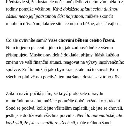
Představte si, že dostanete nečekaně dědictví nebo vám někdo z
rodiny pomůže většinou.
Když dokážete splatit celou dlužnou
částku nebo její podstatnou část najednou
, můžete skončit
mnohem dřív. Ano, takové situace nejsou běžné, ale stávají se.
Co ale ovlivníte sami?
Vaše chování během celého řízení
.
Není to jen o placení – jde o to, jak zodpovědně ke všemu
přistupujete. Musíte pravidelně dokládat příjmy, hlásit každou
změnu ve vaší finanční situaci, reagovat na výzvy insolvenčního
správce. Zní to možná jako byrokracie, ale má to smysl. Kdo
všechno plní včas a poctivě, ten má šanci dostat se z toho dřív.
Zákon navíc počítá s tím, že když prokážete opravdu
mimořádnou snahu, můžete po určité době požádat o zkrácení.
Soud se podívá, kolik jste věřitelům zaplatili, jak jste se chovali,
jestli jste dodržovali všechna pravidla.
Není to automatické, ale
když vidí, že jste se snažili ze všech sil
, máte reálnou šanci.