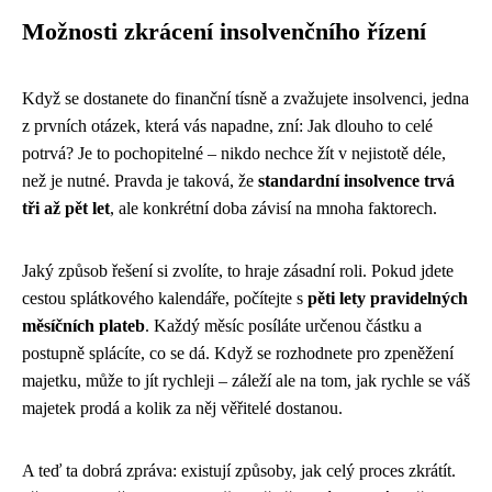
Možnosti zkrácení insolvenčního řízení
Když se dostanete do finanční tísně a zvažujete insolvenci, jedna
z prvních otázek, která vás napadne, zní: Jak dlouho to celé
potrvá? Je to pochopitelné – nikdo nechce žít v nejistotě déle,
než je nutné. Pravda je taková, že
standardní insolvence trvá
tři až pět let
, ale konkrétní doba závisí na mnoha faktorech.
Jaký způsob řešení si zvolíte, to hraje zásadní roli. Pokud jdete
cestou splátkového kalendáře, počítejte s
pěti lety pravidelných
měsíčních plateb
. Každý měsíc posíláte určenou částku a
postupně splácíte, co se dá. Když se rozhodnete pro zpeněžení
majetku, může to jít rychleji – záleží ale na tom, jak rychle se váš
majetek prodá a kolik za něj věřitelé dostanou.
A teď ta dobrá zpráva: existují způsoby, jak celý proces zkrátít.