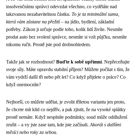
insolvenčnímu správci odevzdat všechno, co vyděláte nad
takzvanou nezabavitelnou částku.
To je ta minimální suma,
která vám zůstane na přežití
– na jídlo, bydlení, základní
potřeby. Zákon ji určuje podle toho, kolik lidí živíte. Nesmíte
prodat auto bez svolení správce, nesmíte si vzít půjčku, nesmíte
nikomu ručit. Prostě jste pod drobnohledem.
Takže jak se rozhodnout?
Buďte k sobě upřímní
. Nepřeceňujte
svoje síly. Máte opravdu stabilní příjem? Můžete počítat s tím, že
vám vydrží další tři nebo pět let? Co když přijdete o práce? Co
když onemocníte?
Nejhorší, co můžete udělat, je zvolit tříletou variantu jen proto,
že chcete mít klid co nejdřív, a pak zjistit, že na vysoké splátky
prostě nemáte. Když nesplníte podmínky, soud může oddlužení
zrušit – a vy jste zase tam, kde jste začínali.
Akorát s dalšími
měsíci nebo roky za sebou
.