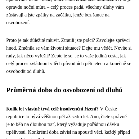
opravdu noční můra – celý proces padá, všechny dluhy vám
zůstávají a jste zpátky na začátku, jenže bez šance na
osvobození.
Proto je tak důležité mluvit. Ztratili jste práci? Zavolejte správci
hned. Změnila se vám životní situace? Dejte mu vědět. Nevíte si
rady, jak něco vyřešit? Zeptejte se. Je to vaše jediná cesta, jak
celý proces zvládnout v těch původních pěti letech a konečně se
osvobodit od dluhů.
Průměrná doba do osvobození od dluhů
Kolik let vlastně trvá celé insolvenční řízení?
V České
republice to bývá většinou pět až sedm let. Ano, čtete správně –
je to běh na dlouhou trať, který vyžaduje pořádnou dávku
trpělivosti. Konkrétní doba závisí na spoustě věcí, každý případ