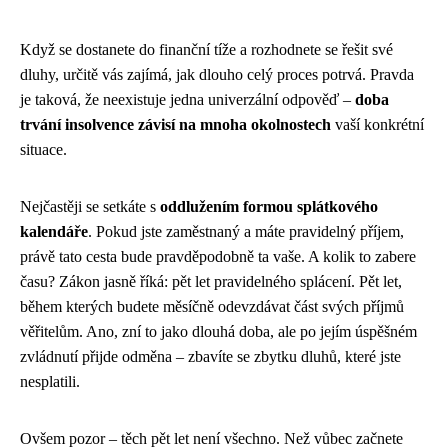
Když se dostanete do finanční tíže a rozhodnete se řešit své
dluhy, určitě vás zajímá, jak dlouho celý proces potrvá. Pravda
je taková, že neexistuje jedna univerzální odpověď –
doba
trvání insolvence závisí na mnoha okolnostech
vaší konkrétní
situace.
Nejčastěji se setkáte s
oddlužením formou splátkového
kalendáře
. Pokud jste zaměstnaný a máte pravidelný příjem,
právě tato cesta bude pravděpodobně ta vaše. A kolik to zabere
času? Zákon jasně říká: pět let pravidelného splácení. Pět let,
během kterých budete měsíčně odevzdávat část svých příjmů
věřitelům. Ano, zní to jako dlouhá doba, ale po jejím úspěšném
zvládnutí přijde odměna – zbavíte se zbytku dluhů, které jste
nesplatili.
Ovšem pozor – těch pět let není všechno. Než vůbec začnete