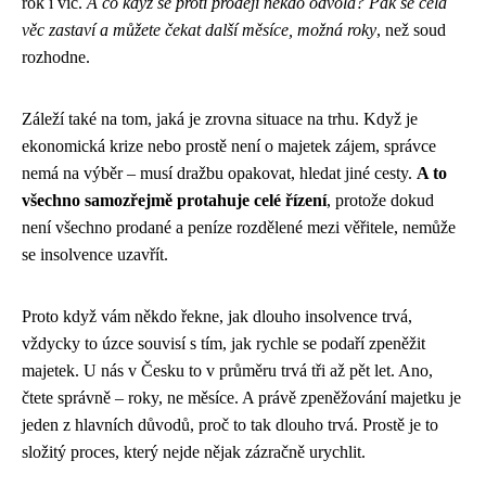
rok i víc.
A co když se proti prodeji někdo odvolá? Pak se celá
věc zastaví a můžete čekat další měsíce, možná roky
, než soud
rozhodne.
Záleží také na tom, jaká je zrovna situace na trhu. Když je
ekonomická krize nebo prostě není o majetek zájem, správce
nemá na výběr – musí dražbu opakovat, hledat jiné cesty.
A to
všechno samozřejmě protahuje celé řízení
, protože dokud
není všechno prodané a peníze rozdělené mezi věřitele, nemůže
se insolvence uzavřít.
Proto když vám někdo řekne, jak dlouho insolvence trvá,
vždycky to úzce souvisí s tím, jak rychle se podaří zpeněžit
majetek. U nás v Česku to v průměru trvá tři až pět let. Ano,
čtete správně – roky, ne měsíce. A právě zpeněžování majetku je
jeden z hlavních důvodů, proč to tak dlouho trvá. Prostě je to
složitý proces, který nejde nějak zázračně urychlit.