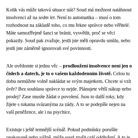
Kolik vás může taková situace stát? Soud má možnost natáhnout
insolvenci až na
sedm let
. Není to automatika – musí o tom
rozhodnout na základě toho, co mu řekne správce nebo věřitelé.
Máte samozřřejmě šanci se bránit, vysvětlit, proč se věci
pokazily. Soud pak zvažuje, jestli jste měli opravdu smůlu, nebo
jestli jste záměrně ignorovali své povinnosti.
Ale uvědomte si jednu věc –
prodloužení insolvence není jen o
číslech a datech, je to o vašem každodenním životě.
Celou tu
dobu nemůžete volně nakládat se svým majetkem. Chcete si vzít
úvěr? Bez souhlasu správce to nejde. Plánujete větší nákup nebo
prodej? Zase musíte žádat o povolení. Jsou to další roky, kdy
žijete s rukama svázanýma za zády. A to se podepíše nejen na
vaší peněžence, ale i na psychice.
Existuje i ještě temnější scénář. Pokud podmínky porušíte
opakovaně nebo vážně, může soud
zrušit celé oddlužení
. A to je