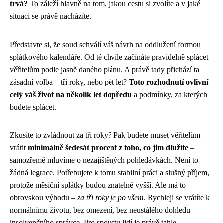
trvá?
To záleží hlavně na tom, jakou cestu si zvolíte a v jaké
situaci se právě nacházíte.
Představte si, že soud schválí váš návrh na oddlužení formou
splátkového kalendáře. Od té chvíle začínáte pravidelně splácet
věřitelům podle jasně daného plánu. A právě tady přichází ta
zásadní volba – tři roky, nebo pět let?
Toto rozhodnutí ovlivní
celý váš život na několik let dopředu
a podmínky, za kterých
budete splácet.
Zkusíte to zvládnout za tři roky? Pak budete muset věřitelům
vrátit
minimálně šedesát procent z toho, co jim dlužíte
–
samozřemě mluvíme o nezajištěných pohledávkách. Není to
žádná legrace. Potřebujete k tomu stabilní práci a slušný příjem,
protože měsíční splátky budou znatelně vyšší. Ale má to
obrovskou výhodu –
za tři roky je po všem
. Rychleji se vrátíte k
normálnímu životu, bez omezení, bez neustálého dohledu
insolvenčního správce. Pro spoustu lidí je právě tahle