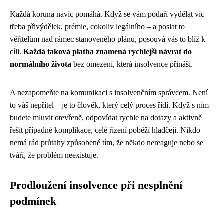
Každá koruna navíc pomáhá. Když se vám podaří vydělat víc –
třeba přivýdělek, prémie, cokoliv legálního – a poslat to
věřitelům nad rámec stanoveného plánu, posouvá vás to blíž k
cíli.
Každá taková platba znamená rychlejší návrat do
normálního života
bez omezení, která insolvence přináší.
A nezapomeňte na komunikaci s insolvenčním správcem. Není
to váš nepřítel – je to člověk, který celý proces řídí. Když s ním
budete mluvit otevřeně, odpovídat rychle na dotazy a aktivně
řešit případné komplikace, celé řízení poběží hladčeji. Nikdo
nemá rád průtahy způsobené tím, že někdo nereaguje nebo se
tváří, že problém neexistuje.
Prodloužení insolvence při nesplnění
podmínek