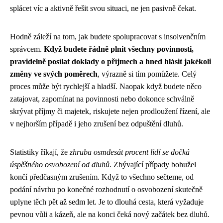
splácet víc a aktivně řešit svou situaci, ne jen pasivně čekat.
Hodně záleží na tom, jak budete spolupracovat s insolvenčním
správcem.
Když budete řádně plnit všechny povinnosti,
pravidelně posílat doklady o příjmech a hned hlásit jakékoli
změny ve svých poměrech
, výrazně si tím pomůžete. Celý
proces může být rychlejší a hladší. Naopak když budete něco
zatajovat, zapomínat na povinnosti nebo dokonce schválně
skrývat příjmy či majetek, riskujete nejen prodloužení řízení, ale
v nejhorším případě i jeho zrušení bez odpuštění dluhů.
Statistiky říkají, že
zhruba osmdesát procent lidí se dočká
úspěšného osvobození od dluhů
. Zbývající případy bohužel
končí předčasným zrušením. Když to všechno sečteme, od
podání návrhu po konečné rozhodnutí o osvobození skutečně
uplyne těch pět až sedm let. Je to dlouhá cesta, která vyžaduje
pevnou vůli a kázeň, ale na konci čeká nový začátek bez dluhů.