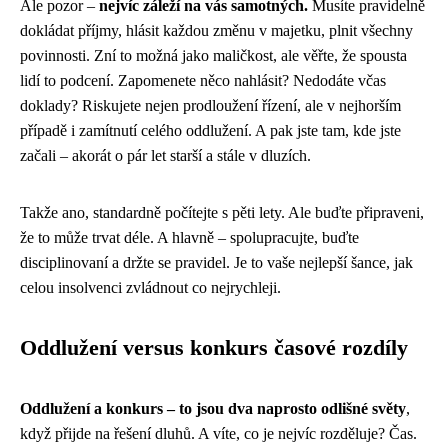
Ale pozor –
nejvíc záleží na vás samotných.
Musíte pravidelně
dokládat příjmy, hlásit každou změnu v majetku, plnit všechny
povinnosti. Zní to možná jako maličkost, ale věřte, že spousta
lidí to podcení. Zapomenete něco nahlásit? Nedodáte včas
doklady? Riskujete nejen prodloužení řízení, ale v nejhorším
případě i zamítnutí celého oddlužení. A pak jste tam, kde jste
začali – akorát o pár let starší a stále v dluzích.
Takže ano, standardně počítejte s pěti lety. Ale buďte připraveni,
že to může trvat déle. A hlavně – spolupracujte, buďte
disciplinovaní a držte se pravidel. Je to vaše nejlepší šance, jak
celou insolvenci zvládnout co nejrychleji.
Oddlužení versus konkurs časové rozdíly
Oddlužení a konkurs – to jsou dva naprosto odlišné světy
,
když přijde na řešení dluhů. A víte, co je nejvíc rozděluje? Čas.