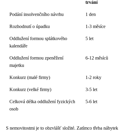
trvání
Podání insolvenčního návrhu
1 den
Rozhodnutí o úpadku
1-3 měsíce
Oddlužení formou splátkového
5 let
kalendáře
Oddlužení formou zpeněžení
6-12 měsíců
majetku
Konkurz (malé firmy)
1-2 roky
Konkurz (velké firmy)
3-5 let
Celková délka oddlužení fyzických
5-6 let
osob
S nemovitostmi je to obzvlášť složité. Zatímco třeba nábytek