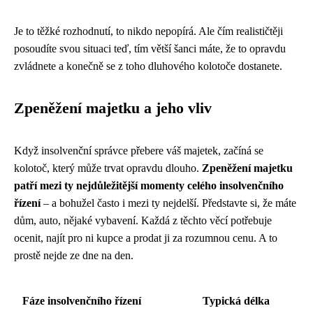
Je to těžké rozhodnutí, to nikdo nepopírá. Ale čím realističtěji
posoudíte svou situaci teď, tím větší šanci máte, že to opravdu
zvládnete a konečně se z toho dluhového kolotoče dostanete.
Zpeněžení majetku a jeho vliv
Když insolvenční správce přebere váš majetek, začíná se
kolotoč, který může trvat opravdu dlouho.
Zpeněžení majetku
patří mezi ty nejdůležitější momenty celého insolvenčního
řízení
– a bohužel často i mezi ty nejdelší. Představte si, že máte
dům, auto, nějaké vybavení. Každá z těchto věcí potřebuje
ocenit, najít pro ni kupce a prodat ji za rozumnou cenu. A to
prostě nejde ze dne na den.
Fáze insolvenčního řízení
Typická délka