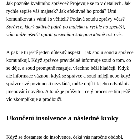
Jak poznáte kvalitního správce? Projevuje se to v detailech. Jak
rychle sepíše váš majetek? Jak efektivně ho prodá? Umí
komunikovat s vámi i s věřiteli? Podává soudu zprávy včas?
Správce, který aktivně pátrá po majetku a rychle ho zpeněží,
vám může ušetřit oproti pasivnímu kolegovi klidně rok i víc.
A pak je tu ještě jeden důležitý aspekt – jak spolu soud a správce
komunikují. Když správce pravidelně informuje soud o tom, co
se děje, a soud promptně reaguje, všechno běží hladčeji. Když
ale informace váznou, když se správce a soud míjejí nebo když
správce své povinnosti nezvládá, může dojít i k jeho odvolání a
jmenování nového. A to už je průšvih – celý proces se tím ještě
víc zkomplikuje a prodlouží.
Ukončení insolvence a následné kroky
Když se dostanete do insolvence, čeká vás náročné období,