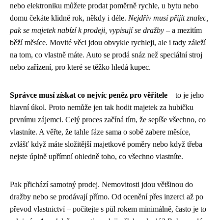
nebo elektroniku můžete prodat poměrně rychle, u bytu nebo
domu čekáte klidně rok, někdy i déle.
Nejdřív musí přijít znalec,
pak se majetek nabízí k prodeji, vypisují se dražby
– a mezitím
běží měsíce. Movité věci jdou obvykle rychleji, ale i tady záleží
na tom, co vlastně máte. Auto se prodá snáz než speciální stroj
nebo zařízení, pro které se těžko hledá kupec.
Správce musí získat co nejvíc peněz pro věřitele
– to je jeho
hlavní úkol. Proto nemůže jen tak hodit majetek za hubičku
prvnímu zájemci. Celý proces začíná tím, že sepíše všechno, co
vlastníte. A věřte, že tahle fáze sama o sobě zabere měsíce,
zvlášť když máte složitější majetkové poměry nebo když třeba
nejste úplně upřímní ohledně toho, co všechno vlastníte.
Pak přichází samotný prodej. Nemovitosti jdou většinou do
dražby nebo se prodávají přímo. Od ocenění přes inzerci až po
převod vlastnictví – počítejte s půl rokem minimálně, často je to