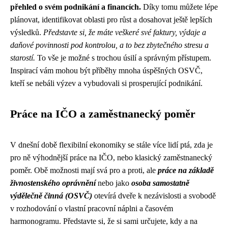
přehled o svém podnikání a financích.
Díky tomu můžete lépe
plánovat, identifikovat oblasti pro růst a dosahovat ještě lepších
výsledků.
Představte si, že máte veškeré své faktury, výdaje a
daňové povinnosti pod kontrolou, a to bez zbytečného stresu a
starostí.
To vše je možné s trochou úsilí a správným přístupem.
Inspirací vám mohou být příběhy mnoha úspěšných OSVČ,
kteří se nebáli výzev a vybudovali si prosperující podnikání.
Práce na IČO a zaměstnanecký poměr
V dnešní době flexibilní ekonomiky se stále více lidí ptá, zda je
pro ně výhodnější práce na IČO, nebo klasický zaměstnanecký
poměr. Obě možnosti mají svá pro a proti, ale
práce na základě
živnostenského oprávnění
nebo jako
osoba samostatně
výdělečně činná (OSVČ)
otevírá dveře k nezávislosti a svobodě
v rozhodování o vlastní pracovní náplni a časovém
harmonogramu. Představte si, že si sami určujete, kdy a na