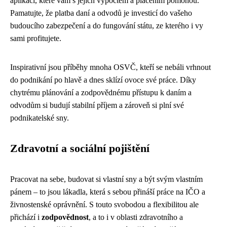
aplikací, které vám s jejich výpočtem a placením pomohou.
Pamatujte, že platba daní a odvodů je investicí do vašeho
budoucího zabezpečení a do fungování státu, ze kterého i vy
sami profitujete.
Inspirativní jsou příběhy mnoha OSVČ, kteří se nebáli vrhnout
do podnikání po hlavě a dnes sklízí ovoce své práce. Díky
chytrému plánování a zodpovědnému přístupu k daním a
odvodům si budují stabilní příjem a zároveň si plní své
podnikatelské sny.
Zdravotní a sociální pojištění
Pracovat na sebe, budovat si vlastní sny a být svým vlastním
pánem – to jsou lákadla, která s sebou přináší práce na IČO a
živnostenské oprávnění. S touto svobodou a flexibilitou ale
přichází i
zodpovědnost
, a to i v oblasti zdravotního a