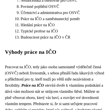
Nemocenská a ošetřovné pro OSVČ
Povinné pojištění OSVČ
Účetnictví a administrativa pro OSVČ
Práce na IČO a zaměstnanecký poměr
Hledání práce na IČO
Typické profese na IČO
Budoucnost práce na IČO v ČR
Výhody práce na IČO
Pracovat na IČO, tedy jako osoba samostatně výdělečně činná
(OSVČ) neboli živnostník, s sebou přináší řadu lákavých výhod
a příležitostí pro ty, kteří touží po větší míře nezávislosti a
flexibility.
Práce na IČO
otevírá dveře k vlastnímu podnikání a
dává vám možnost stát se strůjcem vlastního štěstí. Můžete se
plně věnovat oboru, který vás baví, a rozvíjet své dovednosti
vlastním tempem. Představte si, že si sami určujete pracovní
dobu, vybíráte si projekty, které vás zajímají, a budujete vlastní