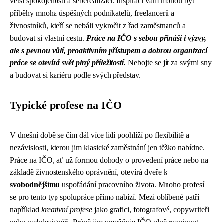
větší spokojenosti a seberealizaci. Inspirací vám mohou být
příběhy mnoha úspěšných podnikatelů, freelancerů a
živnostníků, kteří se nebáli vykročit z řad zaměstnanců a
budovat si vlastní cestu.
Práce na IČO s sebou přináší i výzvy,
ale s pevnou vůlí, proaktivním přístupem a dobrou organizací
práce se otevírá svět plný příležitostí.
Nebojte se jít za svými sny
a budovat si kariéru podle svých představ.
Typické profese na IČO
V dnešní době se čím dál více lidí poohlíží po flexibilitě a
nezávislosti, kterou jim klasické zaměstnání jen těžko nabídne.
Práce na IČO, ať už formou dohody o provedení práce nebo na
základě živnostenského oprávnění, otevírá dveře k
svobodnějšímu
uspořádání pracovního života. Mnoho profesí
se pro tento typ spolupráce přímo nabízí. Mezi oblíbené patří
například
kreativní profese
jako grafici, fotografové, copywriteři
nebo webdesignéři. Právě jim umožňuje IČO plně rozvinout