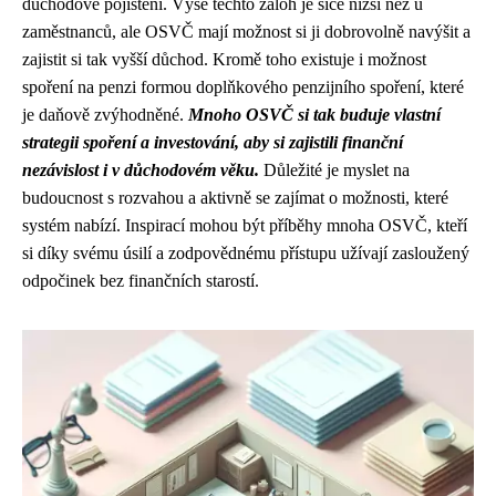
důchodové pojištění. Výše těchto záloh je sice nižší než u
zaměstnanců, ale OSVČ mají možnost si ji dobrovolně navýšit a
zajistit si tak vyšší důchod. Kromě toho existuje i možnost
spoření na penzi formou doplňkového penzijního spoření, které
je daňově zvýhodněné.
Mnoho OSVČ si tak buduje vlastní
strategii spoření a investování, aby si zajistili finanční
nezávislost i v důchodovém věku.
Důležité je myslet na
budoucnost s rozvahou a aktivně se zajímat o možnosti, které
systém nabízí. Inspirací mohou být příběhy mnoha OSVČ, kteří
si díky svému úsilí a zodpovědnému přístupu užívají zasloužený
odpočinek bez finančních starostí.