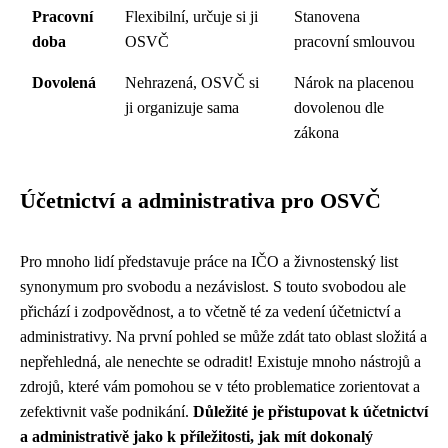
Pracovní
Flexibilní, určuje si ji
Stanovena
doba
OSVČ
pracovní smlouvou
Dovolená
Nehrazená, OSVČ si
Nárok na placenou
ji organizuje sama
dovolenou dle
zákona
Účetnictví a administrativa pro OSVČ
Pro mnoho lidí představuje práce na IČO a živnostenský list
synonymum pro svobodu a nezávislost. S touto svobodou ale
přichází i zodpovědnost, a to včetně té za vedení účetnictví a
administrativy. Na první pohled se může zdát tato oblast složitá a
nepřehledná, ale nenechte se odradit! Existuje mnoho nástrojů a
zdrojů, které vám pomohou se v této problematice zorientovat a
zefektivnit vaše podnikání.
Důležité je přistupovat k účetnictví
a administrativě jako k příležitosti, jak mít dokonalý