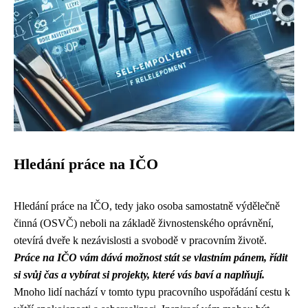
Hledání práce na IČO
Hledání práce na IČO, tedy jako osoba samostatně výdělečně
činná (OSVČ) neboli na základě živnostenského oprávnění,
otevírá dveře k nezávislosti a svobodě v pracovním životě.
Práce na IČO vám dává možnost stát se vlastním pánem, řídit
si svůj čas a vybírat si projekty, které vás baví a naplňují.
Mnoho lidí nachází v tomto typu pracovního uspořádání cestu k