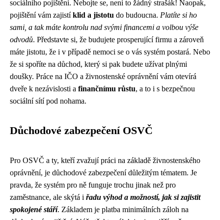
sociálního pojištění. Nebojte se, není to žádný strašák! Naopak,
pojištění vám zajistí
klid a jistotu
do budoucna.
Platíte si ho
sami, a tak máte kontrolu nad svými financemi a volbou výše
odvodů
. Představte si, že budujete prosperující firmu a zároveň
máte jistotu, že i v případě nemoci se o vás systém postará. Nebo
že si spoříte na důchod, který si pak budete užívat plnými
doušky. Práce na IČO a živnostenské oprávnění vám otevírá
dveře k nezávislosti a
finančnímu růstu
, a to i s bezpečnou
sociální sítí pod nohama.
Důchodové zabezpečení OSVČ
Pro OSVČ a ty, kteří zvažují práci na základě živnostenského
oprávnění, je důchodové zabezpečení důležitým tématem. Je
pravda, že systém pro ně funguje trochu jinak než pro
zaměstnance, ale skýtá i
řadu výhod a možností, jak si zajistit
spokojené stáří
. Základem je platba minimálních záloh na