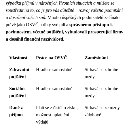
výpadku příjmů v náročných životních situacích a můžete se
soustředit na to, co je pro vás důležité – rozvoj vašeho podnikání
a dosažení vašich snů.
Mnoho úspěšných podnikatelů začínalo
právě jako OSVČ a díky své píli a
správnému přístupu k
povinnostem, včetně pojištění, vybudovali prosperující firmy
a dosáhli finanční nezávislosti.
Vlastnost
Práce na OSVČ
Zaměstnání
Zdravotní
Hradí se samostatně
Strhává se z hrubé
pojištění
mzdy
Sociální
Hradí se samostatně
Strhává se z hrubé
pojištění
mzdy
Daně z
Platí se z čistého zisku,
Strhává se ze mzdy
příjmu
možnost uplatnění
zálohově
výdajů