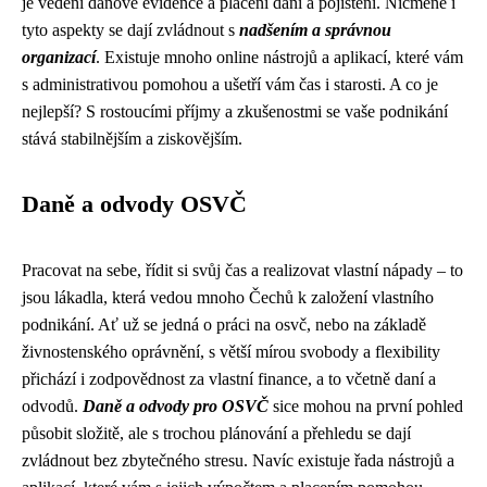
je vedení daňové evidence a placení daní a pojištění. Nicméně i
tyto aspekty se dají zvládnout s
nadšením a správnou
organizací
. Existuje mnoho online nástrojů a aplikací, které vám
s administrativou pomohou a ušetří vám čas i starosti. A co je
nejlepší? S rostoucími příjmy a zkušenostmi se vaše podnikání
stává stabilnějším a ziskovějším.
Daně a odvody OSVČ
Pracovat na sebe, řídit si svůj čas a realizovat vlastní nápady – to
jsou lákadla, která vedou mnoho Čechů k založení vlastního
podnikání. Ať už se jedná o práci na osvč, nebo na základě
živnostenského oprávnění, s větší mírou svobody a flexibility
přichází i zodpovědnost za vlastní finance, a to včetně daní a
odvodů.
Daně a odvody pro OSVČ
sice mohou na první pohled
působit složitě, ale s trochou plánování a přehledu se dají
zvládnout bez zbytečného stresu. Navíc existuje řada nástrojů a