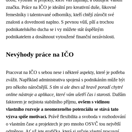
značku. Práce na IČO je ideální pro kreativní duše, šikovné
řemeslníky i talentované odborníky, kteří chtějí zúročit své
znalosti a dovednosti naplno. S pevnou vůlí, pílí a trochou
podnikatelského ducha se i vy můžete stát úspěšným
podnikatelem a dosáhnout vytoužené finanční nezávislosti.
Nevýhody práce na IČO
Pracovat na IČO s sebou nese i některé aspekty, které je potřeba
zvážit. Například administrativa spojená s podnikáním může být
pro někoho náročnější.
S tím si ale dnes už hravě poradí chytré
online nástroje a aplikace, které vám ušetří čas i starosti.
Dalším
faktorem je nejistota stabilního příjmu,
ovšem s vidinou
vlastního rozvoje a neomezeného potenciálu se stává tato
výzva spíše motivací.
Právě flexibilita a svoboda v rozhodování
o vlastním čase a projektech je pro mnoho OSVČ tou největší
odměnou. Ať už jste grafička, která si určuje vlastní pracovní