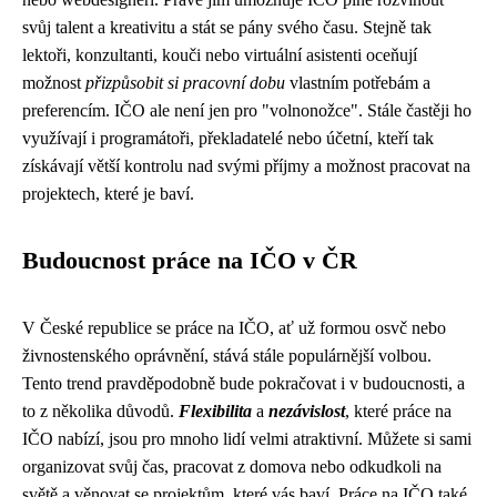
svůj talent a kreativitu a stát se pány svého času. Stejně tak
lektoři, konzultanti, kouči nebo virtuální asistenti oceňují
možnost
přizpůsobit si pracovní dobu
vlastním potřebám a
preferencím. IČO ale není jen pro "volnonožce". Stále častěji ho
využívají i programátoři, překladatelé nebo účetní, kteří tak
získávají větší kontrolu nad svými příjmy a možnost pracovat na
projektech, které je baví.
Budoucnost práce na IČO v ČR
V České republice se práce na IČO, ať už formou osvč nebo
živnostenského oprávnění, stává stále populárnější volbou.
Tento trend pravděpodobně bude pokračovat i v budoucnosti, a
to z několika důvodů.
Flexibilita
a
nezávislost
, které práce na
IČO nabízí, jsou pro mnoho lidí velmi atraktivní. Můžete si sami
organizovat svůj čas, pracovat z domova nebo odkudkoli na
světě a věnovat se projektům, které vás baví. Práce na IČO také