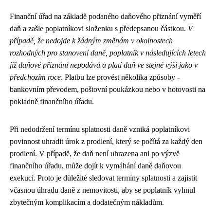
Finanční úřad na základě podaného daňového přiznání vyměří
daň a zašle poplatníkovi složenku s předepsanou částkou.
V
případě, že nedojde k žádným změnám v okolnostech
rozhodných pro stanovení daně, poplatník v následujících letech
již daňové přiznání nepodává a platí daň ve stejné výši jako v
předchozím roce
. Platbu lze provést několika způsoby -
bankovním převodem, poštovní poukázkou nebo v hotovosti na
pokladně finančního úřadu.
Při nedodržení termínu splatnosti daně vzniká poplatníkovi
povinnost uhradit úrok z prodlení, který se počítá za každý den
prodlení. V případě, že daň není uhrazena ani po výzvě
finančního úřadu, může dojít k vymáhání daně daňovou
exekucí. Proto je důležité sledovat termíny splatnosti a zajistit
včasnou úhradu daně z nemovitosti, aby se poplatník vyhnul
zbytečným komplikacím a dodatečným nákladům.