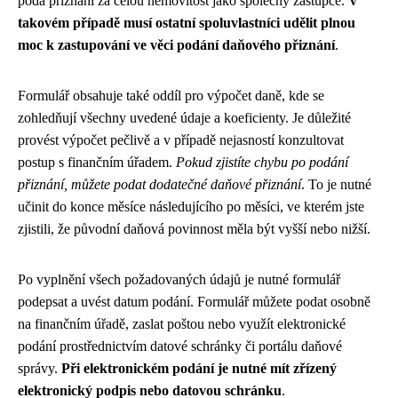
podá přiznání za celou nemovitost jako společný zástupce.
V
takovém případě musí ostatní spoluvlastníci udělit plnou
moc k zastupování ve věci podání daňového přiznání
.
Formulář obsahuje také oddíl pro výpočet daně, kde se
zohledňují všechny uvedené údaje a koeficienty. Je důležité
provést výpočet pečlivě a v případě nejasností konzultovat
postup s finančním úřadem.
Pokud zjistíte chybu po podání
přiznání, můžete podat dodatečné daňové přiznání
. To je nutné
učinit do konce měsíce následujícího po měsíci, ve kterém jste
zjistili, že původní daňová povinnost měla být vyšší nebo nižší.
Po vyplnění všech požadovaných údajů je nutné formulář
podepsat a uvést datum podání. Formulář můžete podat osobně
na finančním úřadě, zaslat poštou nebo využít elektronické
podání prostřednictvím datové schránky či portálu daňové
správy.
Při elektronickém podání je nutné mít zřízený
elektronický podpis nebo datovou schránku
.