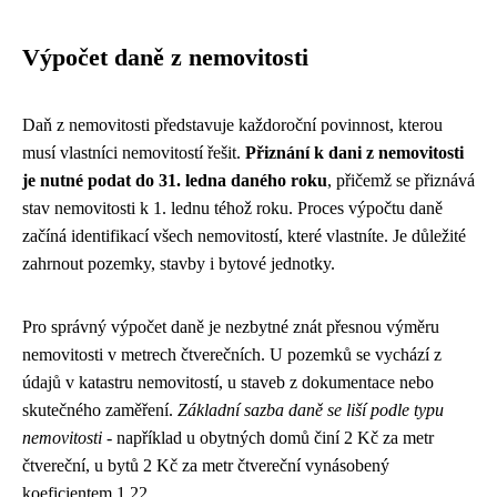
Výpočet daně z nemovitosti
Daň z nemovitosti představuje každoroční povinnost, kterou
musí vlastníci nemovitostí řešit.
Přiznání k dani z nemovitosti
je nutné podat do 31. ledna daného roku
, přičemž se přiznává
stav nemovitosti k 1. lednu téhož roku. Proces výpočtu daně
začíná identifikací všech nemovitostí, které vlastníte. Je důležité
zahrnout pozemky, stavby i bytové jednotky.
Pro správný výpočet daně je nezbytné znát přesnou výměru
nemovitosti v metrech čtverečních. U pozemků se vychází z
údajů v katastru nemovitostí, u staveb z dokumentace nebo
skutečného zaměření.
Základní sazba daně se liší podle typu
nemovitosti
- například u obytných domů činí 2 Kč za metr
čtvereční, u bytů 2 Kč za metr čtvereční vynásobený
koeficientem 1,22.