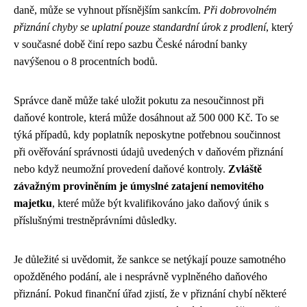
daně, může se vyhnout přísnějším sankcím.
Při dobrovolném
přiznání chyby se uplatní pouze standardní úrok z prodlení
, který
v současné době činí repo sazbu České národní banky
navýšenou o 8 procentních bodů.
Správce daně může také uložit pokutu za nesoučinnost při
daňové kontrole, která může dosáhnout až 500 000 Kč. To se
týká případů, kdy poplatník neposkytne potřebnou součinnost
při ověřování správnosti údajů uvedených v daňovém přiznání
nebo když neumožní provedení daňové kontroly.
Zvláště
závažným proviněním je úmyslné zatajení nemovitého
majetku
, které může být kvalifikováno jako daňový únik s
příslušnými trestněprávními důsledky.
Je důležité si uvědomit, že sankce se netýkají pouze samotného
opožděného podání, ale i nesprávně vyplněného daňového
přiznání. Pokud finanční úřad zjistí, že v přiznání chybí některé