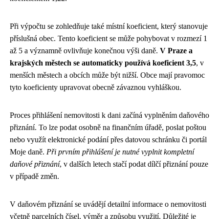
Při výpočtu se zohledňuje také místní koeficient, který stanovuje
příslušná obec. Tento koeficient se může pohybovat v rozmezí 1
až 5 a významně ovlivňuje konečnou výši daně.
V Praze a
krajských městech se automaticky používá koeficient 3,5
, v
menších městech a obcích může být nižší. Obce mají pravomoc
tyto koeficienty upravovat obecně závaznou vyhláškou.
Proces přihlášení nemovitosti k dani začíná vyplněním daňového
přiznání. To lze podat osobně na finančním úřadě, poslat poštou
nebo využít elektronické podání přes datovou schránku či portál
Moje daně.
Při prvním přihlášení je nutné vyplnit kompletní
daňové přiznání
, v dalších letech stačí podat dílčí přiznání pouze
v případě změn.
V daňovém přiznání se uvádějí detailní informace o nemovitosti
včetně parcelních čísel, výměr a způsobu využití. Důležité je