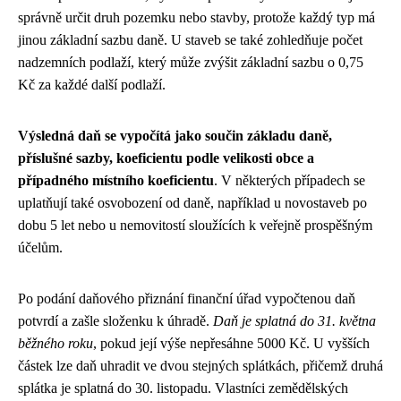
správně určit druh pozemku nebo stavby, protože každý typ má
jinou základní sazbu daně. U staveb se také zohledňuje počet
nadzemních podlaží, který může zvýšit základní sazbu o 0,75
Kč za každé další podlaží.
Výsledná daň se vypočítá jako součin základu daně,
příslušné sazby, koeficientu podle velikosti obce a
případného místního koeficientu
. V některých případech se
uplatňují také osvobození od daně, například u novostaveb po
dobu 5 let nebo u nemovitostí sloužících k veřejně prospěšným
účelům.
Po podání daňového přiznání finanční úřad vypočtenou daň
potvrdí a zašle složenku k úhradě.
Daň je splatná do 31. května
běžného roku
, pokud její výše nepřesáhne 5000 Kč. U vyšších
částek lze daň uhradit ve dvou stejných splátkách, přičemž druhá
splátka je splatná do 30. listopadu. Vlastníci zemědělských