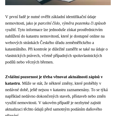
V první řadě je nutné ověřit základní identifikační údaje
nemovitosti, jako je
parcelní číslo, výměra pozemku či způsob
využití
. Tyto informace lze jednoduše získat prostřednictvím
nahlížení do katastru nemovitostí, které je dostupné online na
webových stránkách Českého úřadu zeměměřického a
katastrálního. Při kontrole je důležité zaměřit se také na údaje o
vlastnických právech, včetně případných spoluvlastnických
podílů nebo věcných břemen.
Zvláštní pozornost je třeba věnovat aktuálnosti zápisů v
katastru
. Může se stát, že některé změny, které proběhly v
nedávné době, ještě nejsou v katastru zaznamenány. To se týká
například nedávno dokončených staveb, přístaveb nebo změn
využití nemovitosti. V takovém případě je nezbytné zajistit
aktualizaci těchto údajů před samotným podáním daňového
přiznání.