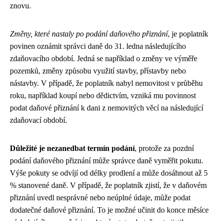
znovu.
Změny, které nastaly po podání daňového přiznání
, je poplatník
povinen oznámit správci daně do 31. ledna následujícího
zdaňovacího období. Jedná se například o změny ve výměře
pozemků, změny způsobu využití stavby, přístavby nebo
nástavby. V případě, že poplatník nabyl nemovitost v průběhu
roku, například koupí nebo dědictvím, vzniká mu povinnost
podat daňové přiznání k dani z nemovitých věcí na následující
zdaňovací období.
Důležité je nezanedbat termín podání
, protože za pozdní
podání daňového přiznání může správce daně vyměřit pokutu.
Výše pokuty se odvíjí od délky prodlení a může dosáhnout až 5
% stanovené daně. V případě, že poplatník zjistí, že v daňovém
přiznání uvedl nesprávné nebo neúplné údaje, může podat
dodatečné daňové přiznání. To je možné učinit do konce měsíce