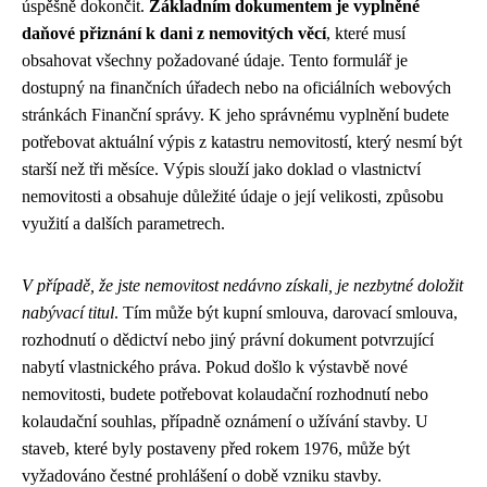
úspěšně dokončit.
Základním dokumentem je vyplněné
daňové přiznání k dani z nemovitých věcí
, které musí
obsahovat všechny požadované údaje. Tento formulář je
dostupný na finančních úřadech nebo na oficiálních webových
stránkách Finanční správy. K jeho správnému vyplnění budete
potřebovat aktuální výpis z katastru nemovitostí, který nesmí být
starší než tři měsíce. Výpis slouží jako doklad o vlastnictví
nemovitosti a obsahuje důležité údaje o její velikosti, způsobu
využití a dalších parametrech.
V případě, že jste nemovitost nedávno získali, je nezbytné doložit
nabývací titul
. Tím může být kupní smlouva, darovací smlouva,
rozhodnutí o dědictví nebo jiný právní dokument potvrzující
nabytí vlastnického práva. Pokud došlo k výstavbě nové
nemovitosti, budete potřebovat kolaudační rozhodnutí nebo
kolaudační souhlas, případně oznámení o užívání stavby. U
staveb, které byly postaveny před rokem 1976, může být
vyžadováno čestné prohlášení o době vzniku stavby.