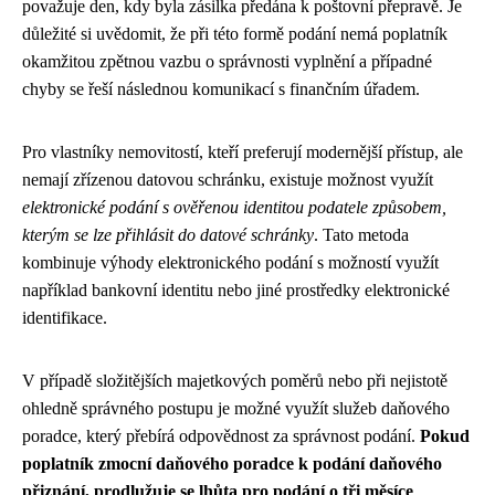
považuje den, kdy byla zásilka předána k poštovní přepravě. Je
důležité si uvědomit, že při této formě podání nemá poplatník
okamžitou zpětnou vazbu o správnosti vyplnění a případné
chyby se řeší následnou komunikací s finančním úřadem.
Pro vlastníky nemovitostí, kteří preferují modernější přístup, ale
nemají zřízenou datovou schránku, existuje možnost využít
elektronické podání s ověřenou identitou podatele způsobem,
kterým se lze přihlásit do datové schránky
. Tato metoda
kombinuje výhody elektronického podání s možností využít
například bankovní identitu nebo jiné prostředky elektronické
identifikace.
V případě složitějších majetkových poměrů nebo při nejistotě
ohledně správného postupu je možné využít služeb daňového
poradce, který přebírá odpovědnost za správnost podání.
Pokud
poplatník zmocní daňového poradce k podání daňového
přiznání, prodlužuje se lhůta pro podání o tři měsíce
.