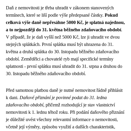
Daň z nemovitosti je třeba uhradit v zákonem stanovených
termínech, které se liší podle výše předepsané částky.
Pokud
celková výše daně nepřesáhne 5000 Kč, je splatná najednou,
a to nejpozději do 31. května běžného zdaňovacího období
.
V případě, že je daň vyšší než 5000 Kč, lze ji uhradit ve dvou
stejných splátkách. První splátka musí být uhrazena do 31.
května a druhá splátka do 30. listopadu běžného zdaňovacího
období. Zemědělci a chovatelé ryb mají specifické termíny
splatnosti - první splátku musí uhradit do 31. srpna a druhou do
30. listopadu běžného zdaňovacího období.
Před samotnou platbou daně je nutné nemovitost řádně přihlásit
k dani.
Daňové přiznání je povinné podat do 31. ledna
zdaňovacího období
, přičemž rozhodující je stav vlastnictví
nemovitosti k 1. lednu téhož roku. Při podání daňového přiznání
je důležité uvést všechny relevantní informace o nemovitosti,
včetně její výměry, způsobu využití a dalších charakteristik,