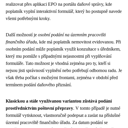
realizovat přes aplikaci EPO na portálu daňové správy, kde
poplatník vyplní interaktivní formulář, který ho postupně navede
všemi potřebnými kroky.
Další možností je
osobní podání na územním pracovišti
finančního úřadu
, kde má poplatník nemovitost evidovanou. Při
osobním podání může poplatník využít konzultace s úředníkem,
který mu pomůže s případnými nejasnostmi při vyplňování
formuláře. Tato možnost je vhodná zejména pro ty, kteří si
nejsou jisti správností vyplnění nebo potřebují odbornou radu. Je
však třeba počítat s možnými frontami, zejména v období před
termínem podání daňového přiznání.
Klasickou a stále využívanou variantou zůstává podání
prostřednictvím poštovní přepravy
. V tomto případě je nutné
formulář vytisknout, vlastnoručně podepsat a zaslat na příslušné
územní pracoviště finančního úřadu. Za datum podání se