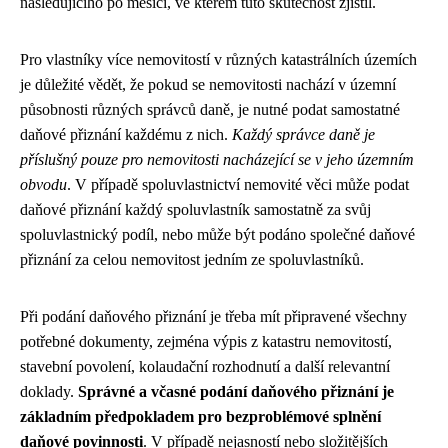
následujícího po měsíci, ve kterém tuto skutečnost zjistil.
Pro vlastníky více nemovitostí v různých katastrálních územích
je důležité vědět, že pokud se nemovitosti nachází v územní
působnosti různých správců daně, je nutné podat samostatné
daňové přiznání každému z nich.
Každý správce daně je
příslušný pouze pro nemovitosti nacházející se v jeho územním
obvodu
. V případě spoluvlastnictví nemovité věci může podat
daňové přiznání každý spoluvlastník samostatně za svůj
spoluvlastnický podíl, nebo může být podáno společné daňové
přiznání za celou nemovitost jedním ze spoluvlastníků.
Při podání daňového přiznání je třeba mít připravené všechny
potřebné dokumenty, zejména výpis z katastru nemovitostí,
stavební povolení, kolaudační rozhodnutí a další relevantní
doklady.
Správné a včasné podání daňového přiznání je
základním předpokladem pro bezproblémové splnění
daňové povinnosti
. V případě nejasností nebo složitějších