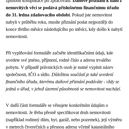
způsobit komplikace při zpracování.
Daňové přiznání k dani z
nemovitých věcí se podává příslušnému finančnímu úřadu
do 31. ledna zdaňovacího období
. Pokud jste nemovitost
nabyli v průběhu roku, musíte přiznání podat nejpozději do
konce třetího měsíce následujícího po měsíci, kdy došlo k nabytí
nemovitosti.
Při vyplňování formuláře začněte identifikačními údaji, kde
uvedete své jméno, příjmení, rodné číslo a adresu trvalého
pobytu. V případě právnických osob je nutné vyplnit název
společnosti, IČO a sídlo.
Důležitou součástí je také uvedení
finančního úřadu, kterému daňové přiznání podáváte - vždy se
jedná o úřad, v jehož územní působnosti se nemovitost nachází
.
V další části formuláře se věnujete konkrétním údajům o
nemovitosti. Je třeba přesně specifikovat druh nemovitosti
(například rodinný dům, byt, garáž, nebo pozemek), její výměru
v metrech čtverečních a přesnou adresu včetně katastrálního