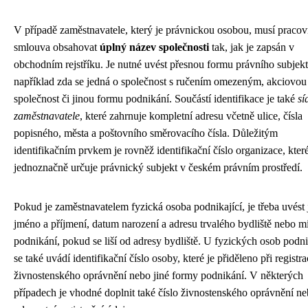
V případě zaměstnavatele, který je právnickou osobou, musí pracov
smlouva obsahovat
úplný název společnosti
tak, jak je zapsán v
obchodním rejstříku. Je nutné uvést přesnou formu právního subjekt
například zda se jedná o společnost s ručením omezeným, akciovou
společnost či jinou formu podnikání. Součástí identifikace je také
sí
zaměstnavatele
, které zahrnuje kompletní adresu včetně ulice, čísla
popisného, města a poštovního směrovacího čísla. Důležitým
identifikačním prvkem je rovněž identifikační číslo organizace, kter
jednoznačně určuje právnický subjekt v českém právním prostředí.
Pokud je zaměstnavatelem fyzická osoba podnikající, je třeba uvést j
jméno a příjmení, datum narození a adresu trvalého bydliště nebo m
podnikání, pokud se liší od adresy bydliště. U fyzických osob podni
se také uvádí identifikační číslo osoby, které je přiděleno při registra
živnostenského oprávnění nebo jiné formy podnikání. V některých
případech je vhodné doplnit také číslo živnostenského oprávnění ne