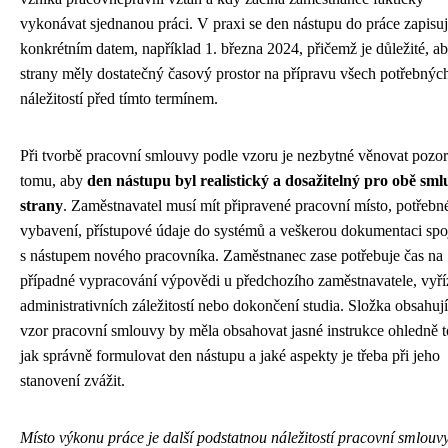
vykonávat sjednanou práci. V praxi se den nástupu do práce zapisu
konkrétním datem, například 1. března 2024, přičemž je důležité, a
strany měly dostatečný časový prostor na přípravu všech potřebnýc
náležitostí před tímto termínem.
Při tvorbě pracovní smlouvy podle vzoru je nezbytné věnovat pozor
tomu, aby
den nástupu byl realistický a dosažitelný pro obě sml
strany
. Zaměstnavatel musí mít připravené pracovní místo, potřebn
vybavení, přístupové údaje do systémů a veškerou dokumentaci sp
s nástupem nového pracovníka. Zaměstnanec zase potřebuje čas na
případné vypracování výpovědi u předchozího zaměstnavatele, vyří
administrativních záležitostí nebo dokončení studia. Složka obsahují
vzor pracovní smlouvy by měla obsahovat jasné instrukce ohledně t
jak správně formulovat den nástupu a jaké aspekty je třeba při jeho
stanovení zvážit.
Místo výkonu práce je další podstatnou náležitostí pracovní smlouv