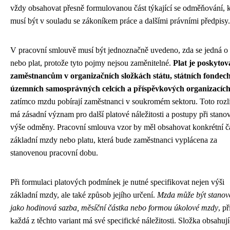
vždy obsahovat přesně formulovanou část týkající se odměňování, k
musí být v souladu se zákoníkem práce a dalšími právními předpisy.
V pracovní smlouvě musí být jednoznačně uvedeno, zda se jedná 
nebo plat, protože tyto pojmy nejsou zaměnitelné.
Plat je poskyto
zaměstnancům v organizačních složkách státu, státních fondech
územních samosprávných celcích a příspěvkových organizacíc
zatímco mzdu pobírají zaměstnanci v soukromém sektoru. Toto rozl
má zásadní význam pro další platové náležitosti a postupy při stano
výše odměny. Pracovní smlouva vzor by měl obsahovat konkrétní č
základní mzdy nebo platu, která bude zaměstnanci vyplácena za
stanovenou pracovní dobu.
Při formulaci platových podmínek je nutné specifikovat nejen výši
základní mzdy, ale také způsob jejího určení.
Mzda může být stanov
jako hodinová sazba, měsíční částka nebo formou úkolové mzdy
, p
každá z těchto variant má své specifické náležitosti. Složka obsahují