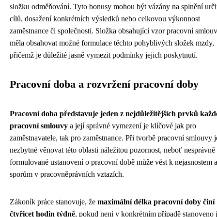
složku odměňování. Tyto bonusy mohou být vázány na splnění urči
cílů, dosažení konkrétních výsledků nebo celkovou výkonnost
zaměstnance či společnosti. Složka obsahující vzor pracovní smlou
měla obsahovat možné formulace těchto pohyblivých složek mzdy,
přičemž je důležité jasně vymezit podmínky jejich poskytnutí.
Pracovní doba a rozvržení pracovní doby
Pracovní doba představuje jeden z nejdůležitějších prvků každ
pracovní smlouvy
a její správné vymezení je klíčové jak pro
zaměstnavatele, tak pro zaměstnance. Při tvorbě pracovní smlouvy j
nezbytné věnovat této oblasti náležitou pozornost, neboť nesprávně
formulované ustanovení o pracovní době může vést k nejasnostem 
sporům v pracovněprávních vztazích.
Zákoník práce stanovuje, že
maximální délka pracovní doby činí
čtyřicet hodin týdně
, pokud není v konkrétním případě stanoveno j