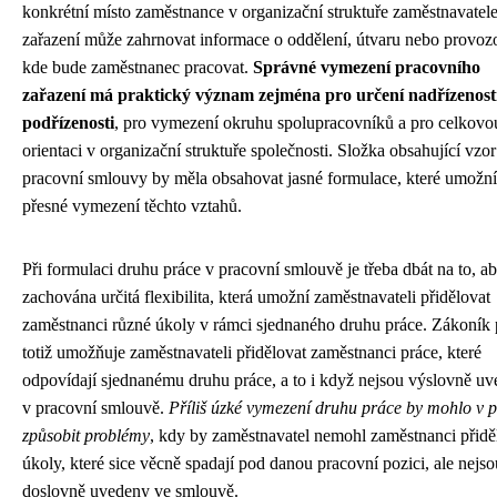
konkrétní místo zaměstnance v organizační struktuře zaměstnavatele
zařazení může zahrnovat informace o oddělení, útvaru nebo provoz
kde bude zaměstnanec pracovat.
Správné vymezení pracovního
zařazení má praktický význam zejména pro určení nadřízenost
podřízenosti
, pro vymezení okruhu spolupracovníků a pro celkovo
orientaci v organizační struktuře společnosti. Složka obsahující vzor
pracovní smlouvy by měla obsahovat jasné formulace, které umožní
přesné vymezení těchto vztahů.
Při formulaci druhu práce v pracovní smlouvě je třeba dbát na to, a
zachována určitá flexibilita, která umožní zaměstnavateli přidělovat
zaměstnanci různé úkoly v rámci sjednaného druhu práce. Zákoník 
totiž umožňuje zaměstnavateli přidělovat zaměstnanci práce, které
odpovídají sjednanému druhu práce, a to i když nejsou výslovně u
v pracovní smlouvě.
Příliš úzké vymezení druhu práce by mohlo v p
způsobit problémy
, kdy by zaměstnavatel nemohl zaměstnanci přiděl
úkoly, které sice věcně spadají pod danou pracovní pozici, ale nejso
doslovně uvedeny ve smlouvě.