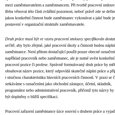
mezi zaměstnavatelem a zaměstnancem. Při tvorbě pracovní smlouv
třeba věnovat této části zvláštní pozornost, neboť právě zde se defin
jakou konkrétní činnost bude zaměstnanec vykonávat a jaké bude j
postavení v organizační struktuře zaměstnavatele.
Druh práce musí být ve vzoru pracovní smlouvy specifikován dosta
určitě
, aby bylo zřejmé, jaké pracovní úkoly a činnosti budou nápln
zaměstnance. Není přitom dostačující použít pouze obecné označení
například pracovník nebo zaměstnanec, ale je nutné uvést konkrétn
pracovní pozice či profese. Správně formulovaný druh práce by měl
obsahovat název pozice, který odpovídá skutečné náplni práce a př
i stručnou charakteristiku hlavních pracovních činností. V praxi se č
setkáváme s označeními jako obchodní zástupce, účetní, skladník,
programátor nebo administrativní pracovník, přičemž tyto názvy by
být doplněny o bližší specifikaci.
Pracovní zařazení zaměstnance úzce souvisí s druhem práce a vyjad