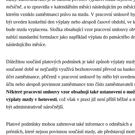
měsíčně
, a to zpravidla v kalendářním měsíci následujícím po měsíci
kterém vzniklo zaměstnanci právo na mzdu. V pracovní smlouvě b
být uveden konkrétní den výplaty nebo alespoň časové období, ve 
bude mzda vyplacena. Složka obsahující vzor pracovní smlouvy ob
nabízí standardní formulace jako například výplata do patnáctého d
následujícího měsíce.
Důležitou součástí platových podmínek je také způsob výplaty mzd
současné době se nejčastěji využívá bezhotovostní převod na banko
účet zaměstnance, přičemž v pracovní smlouvě by mělo být uvedeno
účtu nebo alespoň povinnost zaměstnance toto číslo zaměstnavateli s
Některé pracovní smlouvy vzor obsahují také ustanovení o mož
výplaty mzdy v hotovosti
, což však v praxi již není příliš běžné a
být administrativně náročnější.
Platové podmínky mohou zahrnovat také informace o odměnách a
prémiích, které nejsou povinnou součástí mzdy, ale představují mot