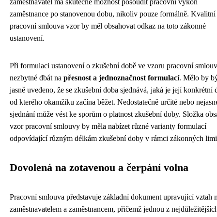
zaměstnavatel má skutečně možnost posoudit pracovní výkon
zaměstnance po stanovenou dobu, nikoliv pouze formálně. Kvalitní
pracovní smlouva vzor by měl obsahovat odkaz na toto zákonné
ustanovení.
Při formulaci ustanovení o zkušební době ve vzoru pracovní smlouv
nezbytné dbát na
přesnost a jednoznačnost formulací
. Mělo by b
jasně uvedeno, že se zkušební doba sjednává, jaká je její konkrétní 
od kterého okamžiku začína běžet. Nedostatečně určité nebo nejasn
sjednání může vést ke sporům o platnost zkušební doby. Složka obs
vzor pracovní smlouvy by měla nabízet různé varianty formulací
odpovídající různým délkám zkušební doby v rámci zákonných limi
Dovolená na zotavenou a čerpání volna
Pracovní smlouva představuje základní dokument upravující vztah 
zaměstnavatelem a zaměstnancem, přičemž jednou z nejdůležitějšíc