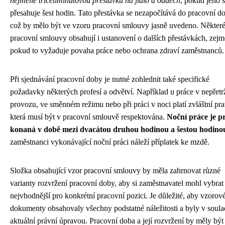
nejméně třicetiminutovou přestávku na jídlo a oddech
, pokud jeho 
přesahuje šest hodin. Tato přestávka se nezapočítává do pracovní d
což by mělo být ve vzoru pracovní smlouvy jasně uvedeno. Někter
pracovní smlouvy obsahují i ustanovení o dalších přestávkách, zej
pokud to vyžaduje povaha práce nebo ochrana zdraví zaměstnanců.
Při sjednávání pracovní doby je nutné zohlednit také specifické
požadavky některých profesí a odvětví. Například u práce v nepřetr
provozu, ve směnném režimu nebo při práci v noci platí zvláštní pra
která musí být v pracovní smlouvě respektována.
Noční práce je p
konaná v době mezi dvacátou druhou hodinou a šestou hodino
zaměstnanci vykonávající noční práci náleží příplatek ke mzdě.
Složka obsahující vzor pracovní smlouvy by měla zahrnovat různé
varianty rozvržení pracovní doby, aby si zaměstnavatel mohl vybrat
nejvhodnější pro konkrétní pracovní pozici. Je důležité, aby vzorov
dokumenty obsahovaly všechny podstatné náležitosti a byly v soula
aktuální právní úpravou. Pracovní doba a její rozvržení by měly být