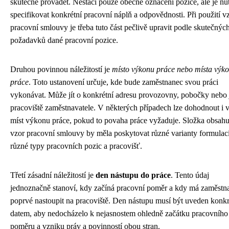
skutečně provádět. Nestačí pouze obecné označení pozice, ale je nu
specifikovat konkrétní pracovní náplň a odpovědnosti. Při použití v
pracovní smlouvy je třeba tuto část pečlivě upravit podle skutečnýc
požadavků dané pracovní pozice.
Druhou povinnou náležitostí je
místo výkonu práce nebo místa výk
práce
. Toto ustanovení určuje, kde bude zaměstnanec svou práci
vykonávat. Může jít o konkrétní adresu provozovny, pobočky nebo 
pracoviště zaměstnavatele. V některých případech lze dohodnout i v
míst výkonu práce, pokud to povaha práce vyžaduje. Složka obsahu
vzor pracovní smlouvy by měla poskytovat různé varianty formulac
různé typy pracovních pozic a pracovišť.
Třetí zásadní náležitostí je
den nástupu do práce
. Tento údaj
jednoznačně stanoví, kdy začíná pracovní poměr a kdy má zaměstn
poprvé nastoupit na pracoviště. Den nástupu musí být uveden konk
datem, aby nedocházelo k nejasnostem ohledně začátku pracovního
poměru a vzniku práv a povinností obou stran.