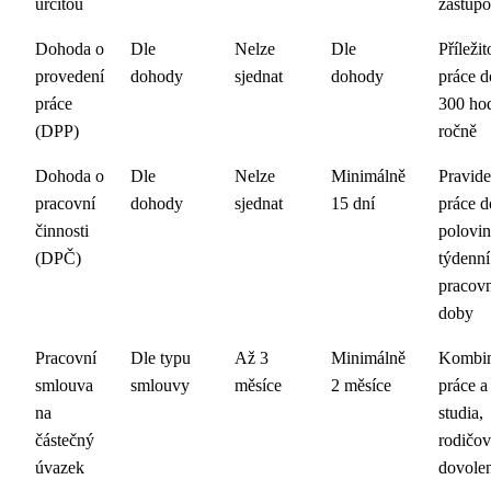
určitou
zastupo
Dohoda o
Dle
Nelze
Dle
Příležit
provedení
dohody
sjednat
dohody
práce d
práce
300 ho
(DPP)
ročně
Dohoda o
Dle
Nelze
Minimálně
Pravide
pracovní
dohody
sjednat
15 dní
práce d
činnosti
polovi
(DPČ)
týdenní
pracov
doby
Pracovní
Dle typu
Až 3
Minimálně
Kombi
smlouva
smlouvy
měsíce
2 měsíce
práce a
na
studia,
částečný
rodičo
úvazek
dovole