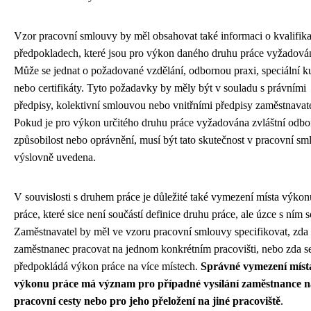
Vzor pracovní smlouvy by měl obsahovat také informaci o kvalifik
předpokladech, které jsou pro výkon daného druhu práce vyžadová
Může se jednat o požadované vzdělání, odbornou praxi, speciální k
nebo certifikáty. Tyto požadavky by měly být v souladu s právními
předpisy, kolektivní smlouvou nebo vnitřními předpisy zaměstnavate
Pokud je pro výkon určitého druhu práce vyžadována zvláštní odbo
způsobilost nebo oprávnění, musí být tato skutečnost v pracovní sm
výslovně uvedena.
V souvislosti s druhem práce je důležité také vymezení místa výkon
práce, které sice není součástí definice druhu práce, ale úzce s ním s
Zaměstnavatel by měl ve vzoru pracovní smlouvy specifikovat, zda
zaměstnanec pracovat na jednom konkrétním pracovišti, nebo zda s
předpokládá výkon práce na více místech.
Správné vymezení míst
výkonu práce má význam pro případné vysílání zaměstnance n
pracovní cesty nebo pro jeho přeložení na jiné pracoviště
.