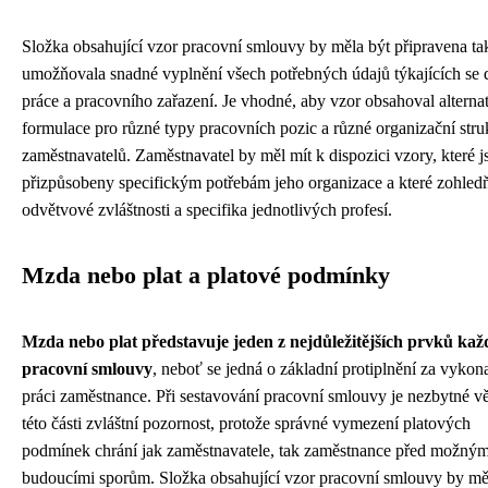
Složka obsahující vzor pracovní smlouvy by měla být připravena ta
umožňovala snadné vyplnění všech potřebných údajů týkajících se 
práce a pracovního zařazení. Je vhodné, aby vzor obsahoval alternat
formulace pro různé typy pracovních pozic a různé organizační stru
zaměstnavatelů. Zaměstnavatel by měl mít k dispozici vzory, které j
přizpůsobeny specifickým potřebám jeho organizace a které zohledň
odvětvové zvláštnosti a specifika jednotlivých profesí.
Mzda nebo plat a platové podmínky
Mzda nebo plat představuje jeden z nejdůležitějších prvků kaž
pracovní smlouvy
, neboť se jedná o základní protiplnění za vyko
práci zaměstnance. Při sestavování pracovní smlouvy je nezbytné v
této části zvláštní pozornost, protože správné vymezení platových
podmínek chrání jak zaměstnavatele, tak zaměstnance před možným
budoucími sporům. Složka obsahující vzor pracovní smlouvy by mě