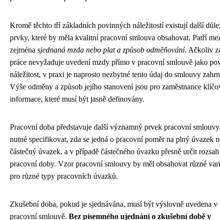
Kromě těchto tří základních povinných náležitostí existují další důle
prvky, které by měla kvalitní pracovní smlouva obsahovat. Patří me
zejména
sjednaná mzda nebo plat a způsob odměňování
. Ačkoliv 
práce nevyžaduje uvedení mzdy přímo v pracovní smlouvě jako po
náležitost, v praxi je naprosto nezbytné tento údaj do smlouvy zahrn
Výše odměny a způsob jejího stanovení jsou pro zaměstnance klíčo
informace, které musí být jasně definovány.
Pracovní doba představuje další významný prvek pracovní smlouvy.
nutné specifikovat, zda se jedná o pracovní poměr na plný úvazek 
částečný úvazek, a v případě částečného úvazku přesně určit rozsah
pracovní doby. Vzor pracovní smlouvy by měl obsahovat různé var
pro různé typy pracovních úvazků.
Zkušební doba, pokud je sjednávána, musí být výslovně uvedena v
pracovní smlouvě.
Bez písemného ujednání o zkušební době v