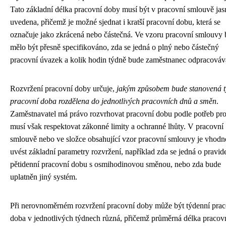
Tato základní délka pracovní doby musí být v pracovní smlouvě jas
uvedena, přičemž je možné sjednat i kratší pracovní dobu, která se
označuje jako zkrácená nebo částečná. Ve vzoru pracovní smlouvy 
mělo být přesně specifikováno, zda se jedná o plný nebo částečný
pracovní úvazek a kolik hodin týdně bude zaměstnanec odpracováv
Rozvržení pracovní doby určuje,
jakým způsobem bude stanovená t
pracovní doba rozdělena do jednotlivých pracovních dnů a směn
.
Zaměstnavatel má právo rozvrhovat pracovní dobu podle potřeb pr
musí však respektovat zákonné limity a ochranné lhůty. V pracovní
smlouvě nebo ve složce obsahující vzor pracovní smlouvy je vhodn
uvést základní parametry rozvržení, například zda se jedná o pravid
pětidenní pracovní dobu s osmihodinovou směnou, nebo zda bude
uplatněn jiný systém.
Při nerovnoměrném rozvržení pracovní doby může být týdenní prac
doba v jednotlivých týdnech různá, přičemž průměrná délka pracov