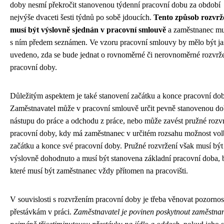
doby nesmí překročit stanovenou týdenní pracovní dobu za období
nejvýše dvaceti šesti týdnů po sobě jdoucích.
Tento způsob rozvrž
musí být výslovně sjednán v pracovní smlouvě
a zaměstnanec mu
s ním předem seznámen. Ve vzoru pracovní smlouvy by mělo být ja
uvedeno, zda se bude jednat o rovnoměrné či nerovnoměrné rozvrž
pracovní doby.
Důležitým aspektem je také stanovení začátku a konce pracovní dob
Zaměstnavatel může v pracovní smlouvě určit pevně stanovenou d
nástupu do práce a odchodu z práce, nebo může zavést pružné rozv
pracovní doby, kdy má zaměstnanec v určitém rozsahu možnost vo
začátku a konce své pracovní doby. Pružné rozvržení však musí být
výslovně dohodnuto a musí být stanovena základní pracovní doba,
které musí být zaměstnanec vždy přítomen na pracovišti.
V souvislosti s rozvržením pracovní doby je třeba věnovat pozornos
přestávkám v práci.
Zaměstnavatel je povinen poskytnout zaměstna