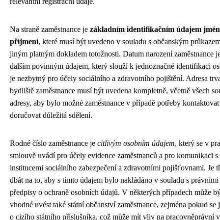
relevantní registrační údaje.
Na straně zaměstnance je
základním identifikačním údajem jmén
příjmení
, které musí být uvedeno v souladu s občanským průkaze
jiným platným dokladem totožnosti. Datum narození zaměstnance j
dalším povinným údajem, který slouží k jednoznačné identifikaci o
je nezbytný pro účely sociálního a zdravotního pojištění. Adresa trv
bydliště zaměstnance musí být uvedena kompletně, včetně všech so
adresy, aby bylo možné zaměstnance v případě potřeby kontaktovat
doručovat důležitá sdělení.
Rodné číslo zaměstnance je
citlivým osobním údajem
, který se v pr
smlouvě uvádí pro účely evidence zaměstnanců a pro komunikaci s
institucemi sociálního zabezpečení a zdravotními pojišťovnami. Je t
dbát na to, aby s tímto údajem bylo nakládáno v souladu s právními
předpisy o ochraně osobních údajů. V některých případech může bý
vhodné uvést také státní občanství zaměstnance, zejména pokud se 
o cizího státního příslušníka, což může mít vliv na pracovněprávní v