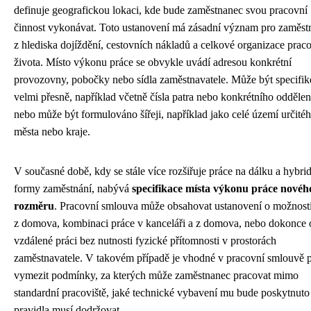
definuje geografickou lokaci, kde bude zaměstnanec svou pracovní
činnost vykonávat. Toto ustanovení má zásadní význam pro zaměst
z hlediska dojíždění, cestovních nákladů a celkové organizace prac
života. Místo výkonu práce se obvykle uvádí adresou konkrétní
provozovny, pobočky nebo sídla zaměstnavatele. Může být specifi
velmi přesně, například včetně čísla patra nebo konkrétního oddělen
nebo může být formulováno šířeji, například jako celé území určité
města nebo kraje.
V současné době, kdy se stále více rozšiřuje práce na dálku a hybri
formy zaměstnání, nabývá
specifikace místa výkonu práce novéh
rozměru
. Pracovní smlouva může obsahovat ustanovení o možnosti
z domova, kombinaci práce v kanceláři a z domova, nebo dokonce 
vzdálené práci bez nutnosti fyzické přítomnosti v prostorách
zaměstnavatele. V takovém případě je vhodné v pracovní smlouvě 
vymezit podmínky, za kterých může zaměstnanec pracovat mimo
standardní pracoviště, jaké technické vybavení mu bude poskytnuto
pravidla musí dodržovat.