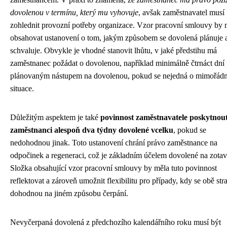
dovolenou v termínu, který mu vyhovuje
, avšak zaměstnavatel musí
zohlednit provozní potřeby organizace. Vzor pracovní smlouvy by 
obsahovat ustanovení o tom, jakým způsobem se dovolená plánuje 
schvaluje. Obvykle je vhodné stanovit lhůtu, v jaké předstihu má
zaměstnanec požádat o dovolenou, například minimálně čtrnáct dní
plánovaným nástupem na dovolenou, pokud se nejedná o mimořád
situace.
Důležitým aspektem je také
povinnost zaměstnavatele poskytnou
zaměstnanci alespoň dva týdny dovolené vcelku
, pokud se
nedohodnou jinak. Toto ustanovení chrání právo zaměstnance na
odpočinek a regeneraci, což je základním účelem dovolené na zota
Složka obsahující vzor pracovní smlouvy by měla tuto povinnost
reflektovat a zároveň umožnit flexibilitu pro případy, kdy se obě str
dohodnou na jiném způsobu čerpání.
Nevyčerpaná dovolená z předchozího kalendářního roku musí být