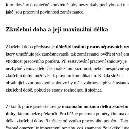
formulovány dostatečně konkrétně, aby nevznikaly pochybnosti o t
jaké jsou pracovní povinnosti zaměstnance.
Zkušební doba a její maximální délka
Zkušební doba představuje
důležitý institut pracovněprávních v
který umožňuje jak zaměstnavateli, tak zaměstnanci ověřit si vzáje
vhodnost pracovního poměru. Při sestavování pracovní smlouvy je
nezbytné věnovat této části náležitou pozornost, neboť nesprávné s
zkušební doby může vést k právním komplikacím. Každá složka
obsahující vzor pracovní smlouvy by měla zahrnovat přesné ustano
zkušební době, pokud se strany rozhodnou ji sjednat.
Zákoník práce jasně stanovuje
maximální možnou délku zkušebn
doby
, kterou nelze překročit. Pro běžné pracovní poměry činí maxi
délka zkušební doby tři měsíce od vzniku pracovního poměru. Toto
časové omezení je imperativní povahy, což znamená, že jakékoli uj