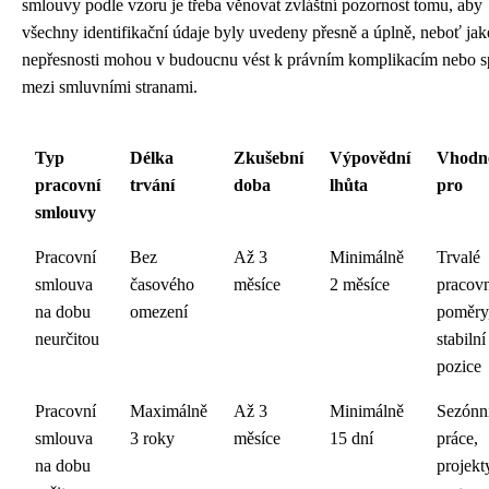
smlouvy podle vzoru je třeba věnovat zvláštní pozornost tomu, aby
všechny identifikační údaje byly uvedeny přesně a úplně, neboť jak
nepřesnosti mohou v budoucnu vést k právním komplikacím nebo 
mezi smluvními stranami.
Typ
Délka
Zkušební
Výpovědní
Vhodn
pracovní
trvání
doba
lhůta
pro
smlouvy
Pracovní
Bez
Až 3
Minimálně
Trvalé
smlouva
časového
měsíce
2 měsíce
pracov
na dobu
omezení
poměry
neurčitou
stabilní
pozice
Pracovní
Maximálně
Až 3
Minimálně
Sezónn
smlouva
3 roky
měsíce
15 dní
práce,
na dobu
projekt