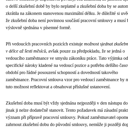
o delší zkušební době by bylo neplatné a zkušební doba by se auto
zkrátila na zákonem stanovenou maximální délku. Je důležité si uvě
že zkušební doba není povinnou součástí pracovní smlouvy a musí 
výslovně sjednána v písemné formě.
Při vedoucích pracovních pozicích existuje
možnost sjednat zkušeb
v délce až šesti měsíců
, avšak pouze za předpokladu, že se jedná o
vedoucího zaměstnance ve smyslu zákoníku práce. Tato výjimka od
specifické nároky kladené na vedoucí pozice a potřebu delšího čas
období pro řádné posouzení schopností a dovedností takového
zaměstnance. Pracovní smlouva vzor pro vedoucí zaměstnance by 
tuto možnost reflektovat a obsahovat příslušné ustanovení.
Zkušební doba musí být vždy sjednána nejpozději v den nástupu do
jinak ji nelze dodatečně stanovit. Tento požadavek má zásadní prak
význam při přípravě pracovní smlouvy. Pokud zaměstnavatel opom
zahrnout zkušební dobu do původní smlouvy, nemůže ji později dop