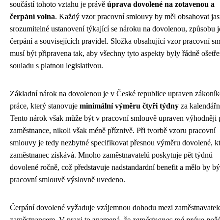
součástí tohoto vztahu je právě
úprava dovolené na zotavenou a
čerpání volna
. Každý vzor pracovní smlouvy by měl obsahovat jas
srozumitelné ustanovení týkající se nároku na dovolenou, způsobu j
čerpání a souvisejících pravidel. Složka obsahující vzor pracovní s
musí být připravena tak, aby všechny tyto aspekty byly řádně ošetř
souladu s platnou legislativou.
Základní nárok na dovolenou je v České republice upraven zákoní
práce, který stanovuje
minimální výměru čtyři týdny
za kalendářn
Tento nárok však může být v pracovní smlouvě upraven výhodněji 
zaměstnance, nikoli však méně příznivě. Při tvorbě vzoru pracovní
smlouvy je tedy nezbytné specifikovat přesnou výměru dovolené, k
zaměstnanec získává. Mnoho zaměstnavatelů poskytuje pět týdnů
dovolené ročně, což představuje nadstandardní benefit a mělo by bý
pracovní smlouvě výslovně uvedeno.
Čerpání dovolené vyžaduje vzájemnou dohodu mezi zaměstnavatel
zaměstnancem. V praxi to znamená, že
zaměstnanec má právo požá