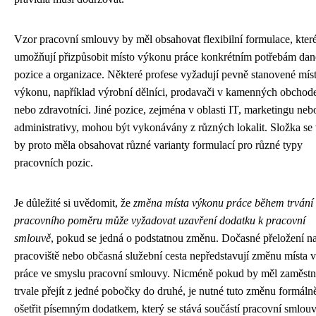
Vzor pracovní smlouvy by měl obsahovat flexibilní formulace, kter
umožňují přizpůsobit místo výkonu práce konkrétním potřebám dan
pozice a organizace. Některé profese vyžadují pevně stanovené mís
výkonu, například výrobní dělníci, prodavači v kamenných obchod
nebo zdravotníci. Jiné pozice, zejména v oblasti IT, marketingu neb
administrativy, mohou být vykonávány z různých lokalit. Složka se
by proto měla obsahovat různé varianty formulací pro různé typy
pracovních pozic.
Je důležité si uvědomit, že
změna místa výkonu práce během trvání
pracovního poměru může vyžadovat uzavření dodatku k pracovní
smlouvě
, pokud se jedná o podstatnou změnu. Dočasné přeložení na
pracoviště nebo občasná služební cesta nepředstavují změnu místa
práce ve smyslu pracovní smlouvy. Nicméně pokud by měl zaměst
trvale přejít z jedné pobočky do druhé, je nutné tuto změnu formáln
ošetřit písemným dodatkem, který se stává součástí pracovní smlouv