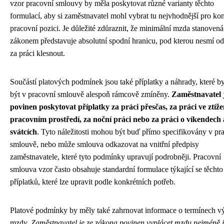
vzor pracovní smlouvy by měla poskytovat různé varianty těchto
formulací, aby si zaměstnavatel mohl vybrat tu nejvhodnější pro kon
pracovní pozici. Je důležité zdůraznit, že minimální mzda stanovená
zákonem představuje absolutní spodní hranicu, pod kterou nesmí 
za práci klesnout.
Součástí platových podmínek jsou také příplatky a náhrady, které b
být v pracovní smlouvě alespoň rámcově zmíněny.
Zaměstnavatel 
povinen poskytovat příplatky za práci přesčas, za práci ve ztíž
pracovním prostředí, za noční práci nebo za práci o víkendech 
svátcích
. Tyto náležitosti mohou být buď přímo specifikovány v pr
smlouvě, nebo může smlouva odkazovat na vnitřní předpisy
zaměstnavatele, které tyto podmínky upravují podrobněji. Pracovní
smlouva vzor často obsahuje standardní formulace týkající se těchto
příplatků, které lze upravit podle konkrétních potřeb.
Platové podmínky by měly také zahrnovat informace o termínech v
mzdy.
Zaměstnavatel je ze zákona povinen vyplácet mzdu nejméně 