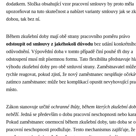
dodatkem. Složka obsahující vzor pracovní smlouvy by proto měla
upozorňovat na tuto skutečnost a nabízet varianty smlouvy jak se z
dobou, tak bez ní.
Během zkušební doby mají obě strany pracovního poměru právo
odstoupit od smlouvy z jakéhokoli důvodu
bez udání konkrétníh
odůvodnění. Výpovědní doba v tomto případě činí pouhé tři dny a
odstoupení musí mít písemnou formu. Tato flexibilita představuje hl
výhodu zkušební doby pro obě smluvní strany. Zaměstnavatel může
rychle reagovat, pokud zjistí, že nový zaměstnanec nesplňuje očeká
zatímco zaměstnanec může bez komplikací opustit nevyhovující pr
místo.
Zákon stanovuje určité
ochranné lhůty, během kterých zkušební do
neběží
. Jedná se především o dobu pracovní neschopnosti nebo kara
Pokud zaměstnanec onemocní během zkušební doby, tato doba se o
pracovní neschopnosti prodlužuje. Tento mechanismus zajišťuje, že