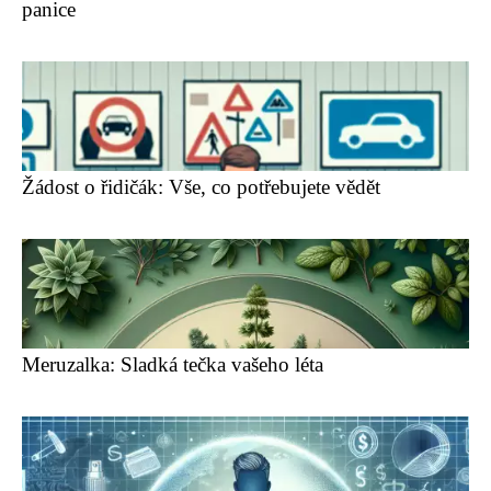
panice
Žádost o řidičák: Vše, co potřebujete vědět
Meruzalka: Sladká tečka vašeho léta