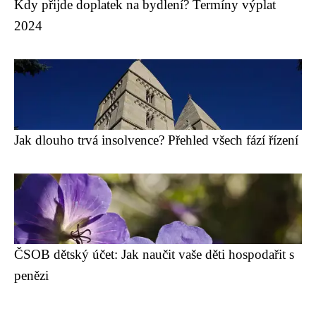
Kdy přijde doplatek na bydlení? Termíny výplat
2024
Jak dlouho trvá insolvence? Přehled všech fází řízení
ČSOB dětský účet: Jak naučit vaše děti hospodařit s
penězi