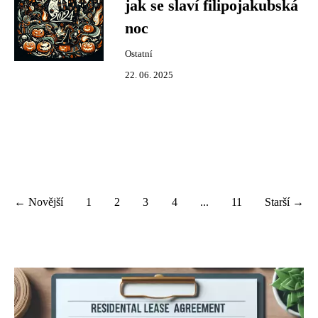
jak se slaví filipojakubská
noc
Ostatní
22. 06. 2025
← Novější
1
2
3
4
...
11
Starší →