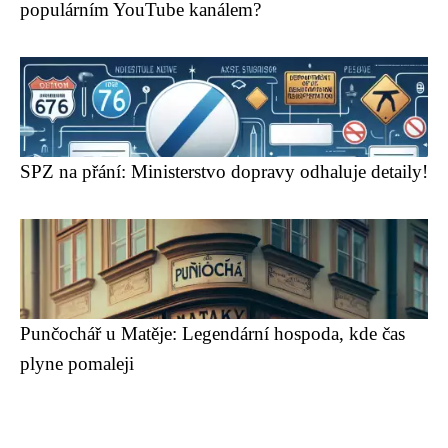
populárním YouTube kanálem?
SPZ na přání: Ministerstvo dopravy odhaluje detaily!
Punčochář u Matěje: Legendární hospoda, kde čas
plyne pomaleji