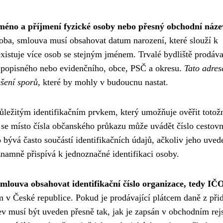
méno a příjmení fyzické osoby nebo přesný obchodní náze
soba, smlouva musí obsahovat datum narození, které slouží k
xistuje více osob se stejným jménem. Trvalé bydliště prodáva
a popisného nebo evidenčního, obce, PSČ a okresu.
Tato adres
šení sporů
, které by mohly v budoucnu nastat.
ůležitým identifikačním prvkem, který umožňuje ověřit totož
se místo čísla občanského průkazu může uvádět číslo cestov
 bývá často součástí identifikačních údajů, ačkoliv jeho uved
znamně přispívá k jednoznačné identifikaci osoby.
mlouva obsahovat identifikační číslo organizace, tedy IČ
 v České republice. Pokud je prodávající plátcem daně z při
v musí být uveden přesně tak, jak je zapsán v obchodním rejs