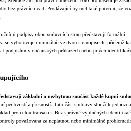
va, exekuce ani jiná právní omezení. Toto prohlášení je zásad
dlo bez právních vad. Prodávající by měl také potvrdit, že vo
.
ručními podpisy obou smluvních stran představují formální
uva se vyhotovuje minimálně ve dvou stejnopisech, přičemž k
dat podpisům v občanských průkazech nebo jiných identifikač
kupujícího
představují základní a nezbytnou součást každé kupní sml
ní pečlivostí a přesností. Tato část smlouvy slouží k jednozn
základ pro celou transakci. Bez správně vyplněných identifika
kontroly považována za neplatnou nebo minimálně problemati