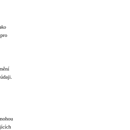
ako
 pro
jmění
údaji.
 mohou
jících