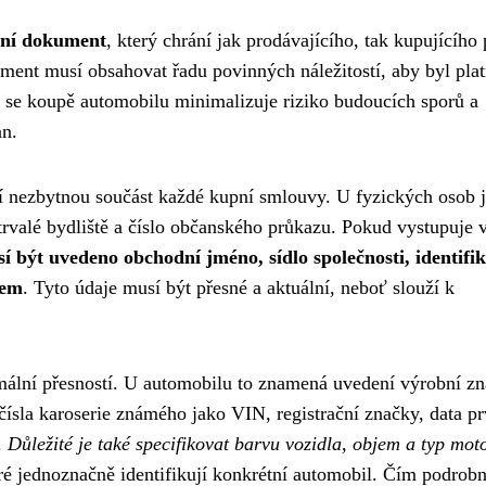
vní dokument
, který chrání jak prodávajícího, tak kupujícího 
ment musí obsahovat řadu povinných náležitostí, aby byl plat
 se koupě automobilu minimalizuje riziko budoucích sporů a
an.
ří nezbytnou součást každé kupní smlouvy. U fyzických osob 
trvalé bydliště a číslo občanského průkazu. Pokud vystupuje v
í být uvedeno obchodní jméno, sídlo společnosti, identifi
nem
. Tyto údaje musí být přesné a aktuální, neboť slouží k
ální přesností. U automobilu to znamená uvedení výrobní z
ísla karoserie známého jako VIN, registrační značky, data pr
.
Důležité je také specifikovat barvu vozidla, objem a typ mot
ré jednoznačně identifikují konkrétní automobil. Čím podrobně