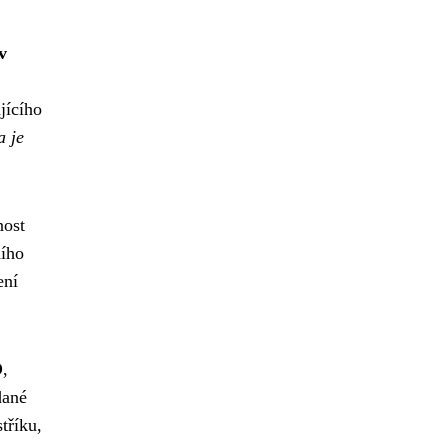
v
jícího
a je
nost
ního
ení
O
,
dané
tříku,