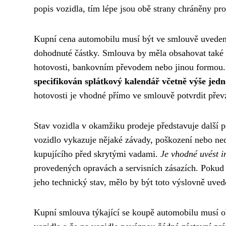
popis vozidla, tím lépe jsou obě strany chráněny p
Kupní cena automobilu musí být ve smlouvě uvedena 
dohodnuté částky. Smlouva by měla obsahovat také 
hotovosti, bankovním převodem nebo jinou formou.
specifikován splátkový kalendář včetně výše jedno
hotovosti je vhodné přímo ve smlouvě potvrdit přev
Stav vozidla v okamžiku prodeje představuje další p
vozidlo vykazuje nějaké závady, poškození nebo ned
kupujícího před skrytými vadami.
Je vhodné uvést i
provedených opravách a servisních zásazích. Pokud 
jeho technický stav, mělo by být toto výslovně uved
Kupní smlouva týkající se koupě automobilu musí ob