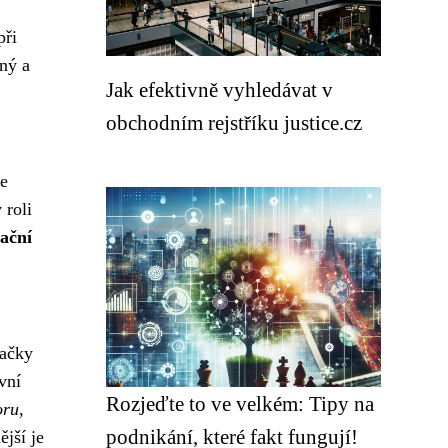
při
ný a
Jak efektivně vyhledávat v
obchodním rejstříku justice.cz
je
 roli
kační
načky
vní
Rozjeďte to ve velkém: Tipy na
oru,
podnikání, které fakt fungují!
jší je