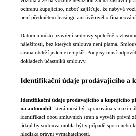
vozidla a že na vozidle neváznou žádná zástavní prá
ochranu kupujícího, neboť zajišťuje, že nabývá vozi
není předmětem leasingu ani úvěrového financování
Datum a místo uzavření smlouvy společně s vlastno
náležitosti, bez kterých smlouva není platná. Smlo
strana obdrží jeden exemplář. Podpisy musí odpoví
dokladech účastníků smlouvy.
Identifikační údaje prodávajícího a 
Identifikační údaje prodávajícího a kupujícího 
na automobil
, která musí být zpracována s maximál
identifikaci obou smluvních stran a vytváří právní 
údajů by smlouva mohla být v případě sporu nebo 
hlediska právní vymahatelnosti.