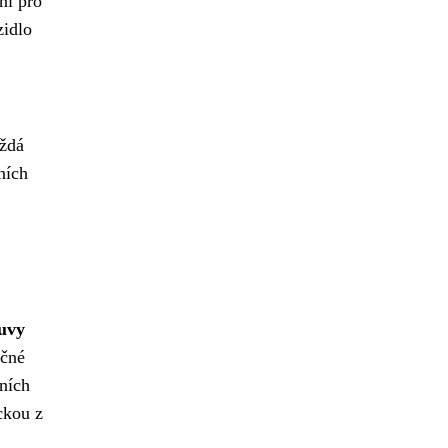
ní pro
zidlo
aždá
ních
ouvy
ačné
čních
ckou z