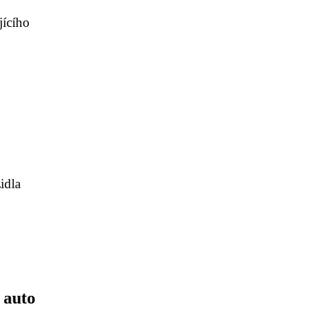
jícího
u
idla
 auto