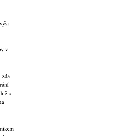
výši
by v
, zda
rání
adně o
za
tníkem