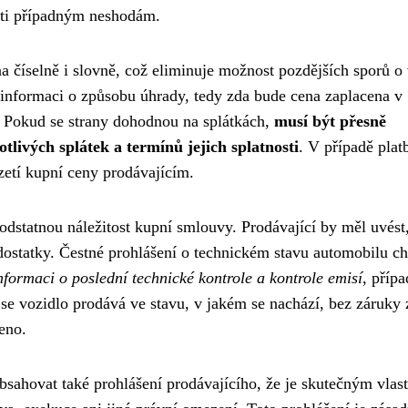
roti případným neshodám.
číselně i slovně, což eliminuje možnost pozdějších sporů o 
informaci o způsobu úhrady, tedy zda bude cena zaplacena v
 Pokud se strany dohodnou na splátkách,
musí být přesně
tlivých splátek a termínů jejich splatnosti
. V případě plat
zetí kupní ceny prodávajícím.
odstatnou náležitost kupní smlouvy. Prodávající by měl uvést
ostatky. Čestné prohlášení o technickém stavu automobilu ch
nformaci o poslední technické kontrole a kontrole emisí
, příp
se vozidlo prodává ve stavu, v jakém se nachází, bez záruky 
eno.
sahovat také prohlášení prodávajícího, že je skutečným vlas