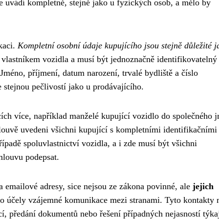
se uvádí kompletně, stejně jako u fyzických osob, a mělo by
kaci.
Kompletní osobní údaje kupujícího jsou stejně důležité j
 vlastníkem vozidla a musí být jednoznačně identifikovatelný
Jméno, příjmení, datum narození, trvalé bydliště a číslo
stejnou pečlivostí jako u prodávajícího.
cích více, například manželé kupující vozidlo do společného 
ouvě uvedeni všichni kupující s kompletními identifikačními 
ípadě spoluvlastnictví vozidla, a i zde musí být všichni
smlouvu podepsat.
 a emailové adresy, sice nejsou ze zákona povinné, ale
jejich
o účely vzájemné komunikace mezi stranami. Tyto kontakty
cí, předání dokumentů nebo řešení případných nejasností týka