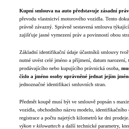
Kupní smlouva na auto představuje zásadní prá
převodu vlastnictví motorového vozidla. Tento doku
právně závazný. Správně sestavená smlouva týkající
zajišťuje jasné vymezení práv a povinností obou str
Základní identifikační údaje účastníků smlouvy tvo
nutné uvést celé jméno a příjmení, datum narození, 
prodávajícího nebo kupujícího právnická osoba,
mus
číslo a jméno osoby oprávněné jednat jejím jmé
jednoznačné identifikaci smluvních stran.
Předmět koupě musí být ve smlouvě popsán s maxim
vozidla, obchodního názvu modelu, identifikačního č
registrace a počtu najetých kilometrů ke dni prodeje
výkon v kilowattech
a další technické parametry, kte